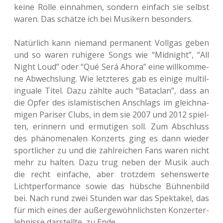
keine Rolle ein­nah­men, son­dern ein­fach sie selbst
waren. Das schät­ze ich bei Musi­kern besonders.
Natür­lich kann nie­mand per­ma­nent Voll­gas geben
und so waren ruhi­ge­re Songs wie “Mid­night”, “All
Night Loud” oder “Qué Será Ahora” eine will­kom­me­
ne Abwechs­lung. Wie letz­te­res gab es einige mul­ti­l­
in­gua­le Titel. Dazu zählte auch “Bata­clan”, dass an
die Opfer des isla­mis­ti­schen Anschlags im gleich­na­
mi­gen Pari­ser Clubs, in dem sie 2007 und 2012 spiel­
ten, erin­nern und ermu­ti­gen soll. Zum Abschluss
des phä­no­me­na­len Kon­zerts ging es dann wieder
sport­li­cher zu und die zahl­rei­chen Fans waren nicht
mehr zu halten. Dazu trug neben der Musik auch
die recht ein­fa­che, aber trotz­dem sehens­wer­te
Licht­per­for­mance sowie das hüb­sche Büh­nen­bild
bei. Nach rund zwei Stun­den war das Spek­ta­kel, das
für mich eines der außer­ge­wöhn­lichs­ten Kon­zert­er­
leb­nis­se dar­stell­te, zu Ende.