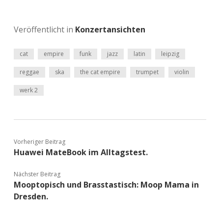
Veröffentlicht in
Konzertansichten
cat
empire
funk
jazz
latin
leipzig
reggae
ska
the cat empire
trumpet
violin
werk 2
Vorheriger Beitrag
Huawei MateBook im Alltagstest.
Nächster Beitrag
Mooptopisch und Brasstastisch: Moop Mama in
Dresden.