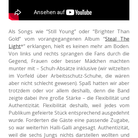
Als Songs wie “Still Young” oder “Brigh­ter Than
Gold” vom vor­an­ge­gan­ge­nen Album “
Steal The
Light
*” erklan­gen, hielt es keinen mehr am Boden.
Von links und rechts spran­gen die Fans durch die
Gegend, Frauen oder besser Mäd­chen mach­ten
munter mit – Schuh-Absät­ze inklu­si­ve (wir wit­zel­ten
im Vor­feld über Arbeits­schutz-Schuhe, die wären
aber nicht schlecht gewe­sen). Spaß hatten wir aber
trotz­dem oder vor allem des­halb, denn die Band
zeigte dabei ihre große Stärke – die Fle­xi­bi­li­tät und
Authen­ti­zi­tät. Fle­xi­bi­li­tät des­halb, weil jedes vom
Publi­kum gefei­er­te Stück ent­spre­chend aus­ge­dehnt
wurde. For­der­ten die Gäste eine pas­sen­de Zugabe,
so war wei­ter­hin Halli-Galli ange­sagt. Authen­ti­zi­tät,
weil die sechs Jungs nichts dar­stel­len woll­ten und