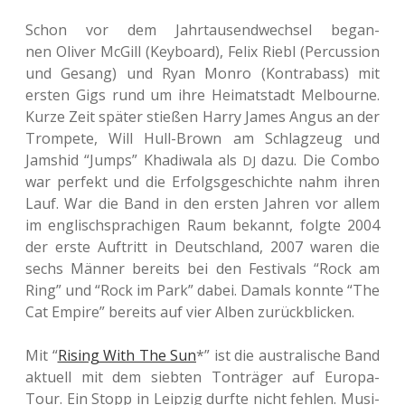
Schon vor dem Jahr­tau­send­wech­sel began­
nen Oliver McGill (Key­board), Felix Riebl (Per­cus­sion
und Gesang) und Ryan Monro (Kon­tra­bass) mit
ersten Gigs rund um ihre Hei­mat­stadt Mel­bourne.
Kurze Zeit später stie­ßen Harry James Angus an der
Trom­pe­te, Will Hull-Brown am Schlag­zeug und
Jams­hid “Jumps” Kha­di­wa­la als
dazu. Die Combo
DJ
war per­fekt und die Erfolgs­ge­schich­te nahm ihren
Lauf. War die Band in den ersten Jahren vor allem
im eng­lisch­spra­chi­gen Raum bekannt, folgte 2004
der erste Auf­tritt in Deutsch­land, 2007 waren die
sechs Männer bereits bei den Fes­ti­vals “Rock am
Ring” und “Rock im Park” dabei. Damals konnte “The
Cat Empire” bereits auf vier Alben zurückblicken.
Mit “
Rising With The Sun
*” ist die aus­tra­li­sche Band
aktu­ell mit dem sieb­ten Ton­trä­ger auf Europa-
Tour. Ein Stopp in Leip­zig durfte nicht fehlen. Musi­