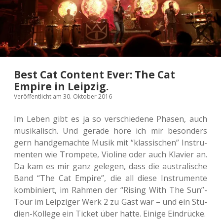
Best Cat Content Ever: The Cat
Empire in Leipzig.
Veröffentlicht am 30. Oktober 2016
Im Leben gibt es ja so ver­schie­de­ne Phasen, auch
musi­ka­lisch. Und gerade höre ich mir beson­ders
gern hand­ge­mach­te Musik mit “klas­si­schen” Instru­
men­ten wie Trom­pe­te, Vio­li­ne oder auch Kla­vier an.
Da kam es mir ganz gele­gen, dass die aus­tra­li­sche
Band “The Cat Empire”, die all diese Instru­men­te
kom­bi­niert, im Rahmen der “Rising With The Sun”-
Tour im Leip­zi­ger Werk 2 zu Gast war – und ein Stu­
di­en-Kol­le­ge ein Ticket über hatte. Einige Eindrücke.