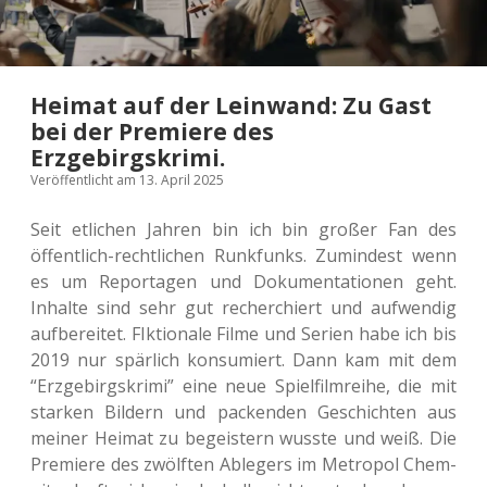
Heimat auf der Leinwand: Zu Gast
bei der Premiere des
Erzgebirgskrimi.
Veröffentlicht am 13. April 2025
Seit etli­chen Jahren bin ich bin großer Fan des
öffent­lich-recht­li­chen Runk­funks. Zumin­dest wenn
es um Repor­ta­gen und Doku­men­ta­tio­nen geht.
Inhal­te sind sehr gut recher­chiert und auf­wen­dig
auf­be­rei­tet. FIk­tio­na­le Filme und Serien habe ich bis
2019 nur spär­lich kon­su­miert. Dann kam mit dem
“Erz­ge­birgs­kri­mi” eine neue Spiel­film­rei­he, die mit
star­ken Bil­dern und packen­den Geschich­ten aus
meiner Heimat zu begeis­tern wusste und weiß. Die
Pre­mie­re des zwölf­ten Able­gers im Metro­pol Chem­