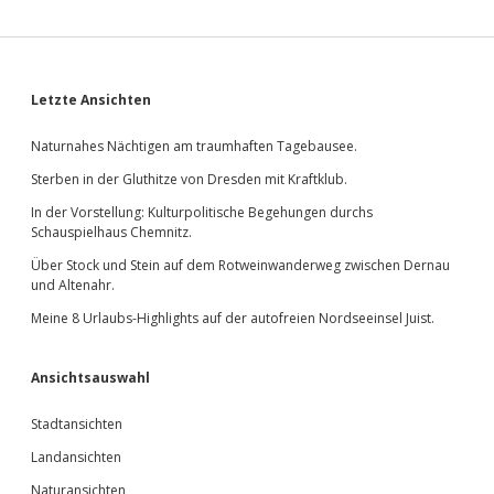
nach
dem Glück.
Sidebar
Letzte Ansichten
Naturnahes Nächtigen am traumhaften Tagebausee.
Sterben in der Gluthitze von Dresden mit Kraftklub.
In der Vorstellung: Kulturpolitische Begehungen durchs
Schauspielhaus Chemnitz.
Über Stock und Stein auf dem Rotweinwanderweg zwischen Dernau
und Altenahr.
Meine 8 Urlaubs-Highlights auf der autofreien Nordseeinsel Juist.
Ansichtsauswahl
Stadtansichten
Landansichten
Naturansichten