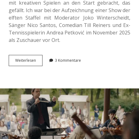
mit krea­ti­ven Spie­len an den Start gebracht, das
gefällt. Ich war bei der Auf­zeich­nung einer Show der
elften Staf­fel mit Mode­ra­tor Joko Win­ter­scheidt,
Sänger Nico Santos, Come­di­an Till Rei­ners und Ex-
Ten­nis­spie­le­rin Andrea Pet­ko­vić im Novem­ber 2025
als Zuschau­er vor Ort.
Zu
Wei­ter­le­sen
3 Kommentare
Gast
im
Publi­
kum
bei
„Wer
stiehlt
mir
die Show?“.