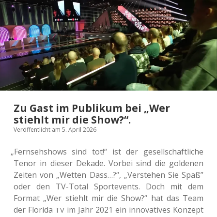
Zu Gast im Publikum bei „Wer
stiehlt mir die Show?“.
Veröffentlicht am 5. April 2026
„
Fern­seh­shows sind tot!“ ist der gesell­schaft­li­che
Tenor in dieser Dekade. Vorbei sind die gol­de­nen
Zeiten von „Wetten Dass…?“, „Ver­ste­hen Sie Spaß”
oder den TV-Total Sport­events. Doch mit dem
Format „Wer stiehlt mir die Show?“ hat das Team
der Flo­ri­da
im Jahr 2021 ein inno­va­ti­ves Kon­zept
TV