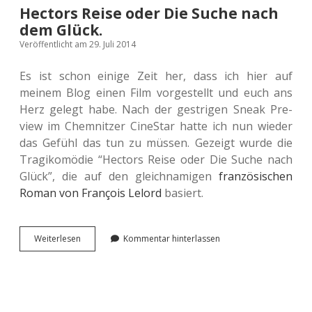
Hectors Reise oder Die Suche nach
dem Glück.
Veröffentlicht am 29. Juli 2014
Es ist schon einige Zeit her, dass ich hier auf
meinem Blog einen Film vor­ge­stellt und euch ans
Herz gelegt habe. Nach der gest­ri­gen Sneak Pre­
view im Chem­nit­zer Cine­Star hatte ich nun wieder
das Gefühl das tun zu müssen. Gezeigt wurde die
Tra­gi­ko­mö­die “Hec­tors Reise oder Die Suche nach
Glück”, die auf den gleich­na­mi­gen
fran­zö­si­schen
Roman von Fran­çois Lelord
basiert.
Hec­
Wei­ter­le­sen
Kommentar hinterlassen
tors
Reise
oder
Die
Suche