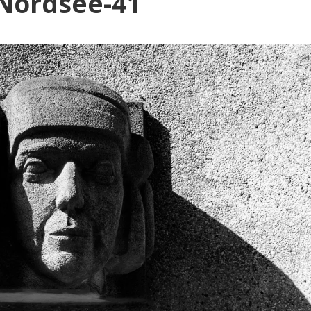
og
_Nordsee-41