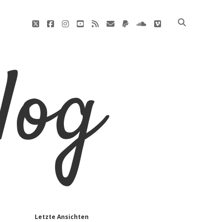
twitter
facebook
instagram
youtube
rss
E-
paypal
soundcloud
vimeo
Mail
Letzte Ansichten