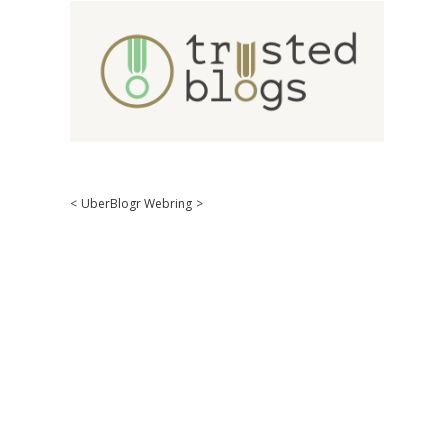
<
UberBlogr Webring
>