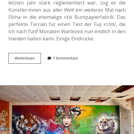
letz­ten Jahr stark regle­men­tiert war, zog es die
Künstler:innen aus aller Welt ein wei­te­res Mal nach
Flöha in die ehe­ma­li­ge
Bunt­pa­pier­fa­brik. Das
VEB
per­fek­te Ter­rain für einen Test der Fuji
, die
X100V
ich nach fünf Mona­ten War­te­zeit nun end­lich in den
Händen halten kann. Einige Eindrücke.
Auf
Wei­ter­le­sen
7 Kommentare
der
ibug
mit
der
Fuji <span
class=“caps”>
</span>.
X100V