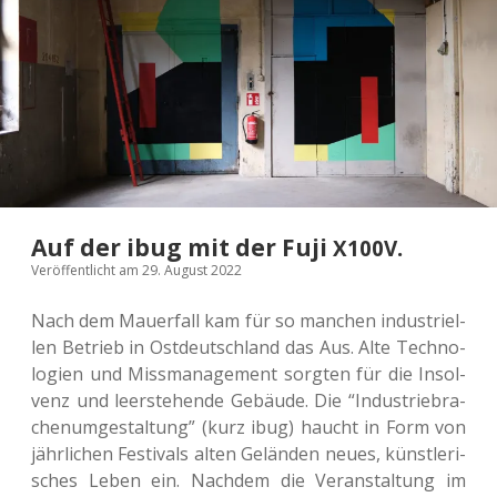
Auf der ibug mit der Fuji
.
X100V
Veröffentlicht am 29. August 2022
Nach dem Mau­er­fall kam für so man­chen indus­tri­el­
len Betrieb in Ost­deutsch­land das Aus. Alte Tech­no­
lo­gien und Miss­ma­nage­ment sorg­ten für die Insol­
venz und leer­ste­hen­de Gebäu­de. Die “Indus­trie­bra­
chen­um­ge­stal­tung” (kurz ibug) haucht in Form von
jähr­li­chen Fes­ti­vals alten Gelän­den neues, künst­le­ri­
sches Leben ein. Nach­dem die Ver­an­stal­tung im