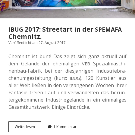
2017: Streetart in der
IBUG
SPEMAFA
Chemnitz.
Veröffentlicht am 27. August 2017
Chem­nitz ist bunt! Das zeigt sich ganz aktu­ell auf
dem Gelän­de der ehe­ma­li­gen
Spe­zi­al­ma­schi­
VEB
nen­bau-Fabrik bei der dies­jäh­ri­gen Indus­trie­bra­
chen­um­ge­stal­tung (kurz:
). 120 Künst­ler aus
IBUG
aller Welt ließen in den ver­gan­ge­nen Wochen ihrer
Fan­ta­sie freien Lauf und ver­wan­del­ten das her­un­
ter­ge­kom­me­ne Indus­trie­ge­län­de in ein ein­ma­li­ges
Gesamt­kunst­werk. Einige Eindrücke.
<span
Wei­ter­le­sen
1 Kommentar
class=“caps”>
</span>
IBUG