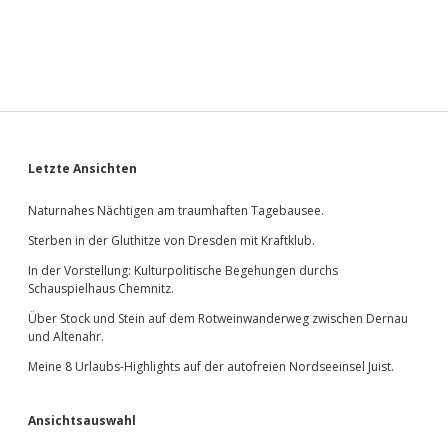
2017:
Street­
art
in
der
<span
class=“caps”>
</span>
SPEMAFA
Chemnitz.
Sidebar
Letzte Ansichten
Naturnahes Nächtigen am traumhaften Tagebausee.
Sterben in der Gluthitze von Dresden mit Kraftklub.
In der Vorstellung: Kulturpolitische Begehungen durchs
Schauspielhaus Chemnitz.
Über Stock und Stein auf dem Rotweinwanderweg zwischen Dernau
und Altenahr.
Meine 8 Urlaubs-Highlights auf der autofreien Nordseeinsel Juist.
Ansichtsauswahl