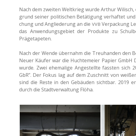
Nach dem zwei­ten Welt­krieg wurde Arthur Wilisch,
grund seiner poli­ti­schen Betä­ti­gung ver­haf­tet und
chung und Anglie­de­rung an die
Ver­pa­ckung Lei
VVB
das Anwen­dungs­ge­biet der Pro­duk­te zu Schul­be­dar
Prägetapeten.
Nach der Wende über­nahm die Treu­han­den den Betr
Neuer Käufer war die Huch­tem­ei­er Papier GmbH Do
wurde. Zwei ehe­ma­li­ge Ange­stell­te fass­ten sich 
GbR”. Der Fokus lag auf dem Zuschnitt von weißem R
sind die Reste in den Gebäu­den sicht­bar. 2019 erfo
durch die Stadt­ver­wal­tung Flöha.