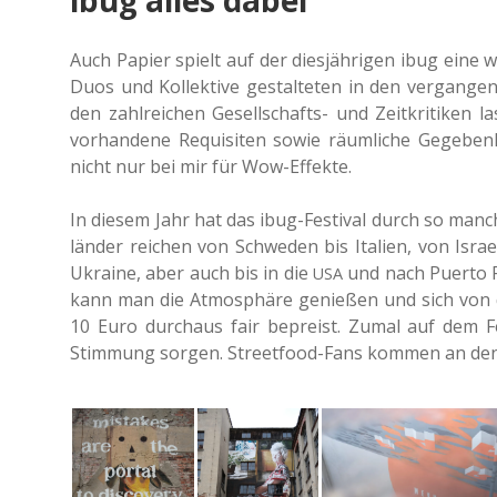
Auch Papier spielt auf der dies­jäh­ri­gen ibug eine w
Duos und Kol­lek­ti­ve gestal­te­ten in den ver­gan­ge
den zahl­rei­chen Gesell­schafts- und Zeit­kri­ti­ken
vor­han­de­ne Requi­si­ten sowie räum­li­che Gege­b
nicht nur bei mir für Wow-Effekte.
In diesem Jahr hat das ibug-Fes­ti­val durch so manche 
län­der rei­chen von Schwe­den bis Ita­li­en, von Israel
Ukrai­ne, aber auch bis in die
und nach Puerto Ri
USA
kann man die Atmo­sphä­re genie­ßen und sich von den
10 Euro durch­aus fair bepreist. Zumal auf dem Fes
Stim­mung sorgen. Street­food-Fans kommen an den za