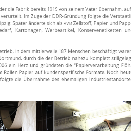
 der die Fabrik bereits 1919 von seinem Vater über­nahm, auf
 ver­ur­teilt. Im Zuge der DDR-Grün­dung folgte die Ver­staat­li
p­zig. Später änder­te sich als
Zell­stoff, Papier und Papp
VVB
f, Kar­to­na­gen, Wer­be­ar­ti­kel, Kon­ser­ven­e­ti­ket­ten un
ieb, in dem mitt­ler­wei­le 187 Men­schen beschäf­tigt waren
rt­mund, durch die der Betrieb nahezu kom­plett still­ge­leg
2006 ein Herz und grün­de­ten die “Papier­ver­ar­bei­tung Flöh
ollen Papier auf kun­den­spe­zi­fi­sche For­ma­te. Noch heut
lg­te die Über­nah­me des ehe­ma­li­gen Indus­trie­stand­or­te