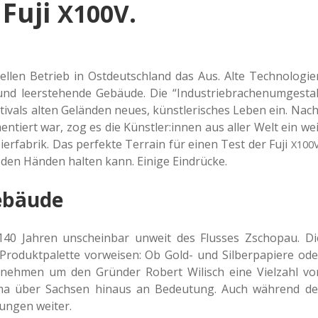
 Fuji
.
X100V
l­len Betrieb in Ost­deutsch­land das Aus. Alte Tech­no­lo­gie
 leer­ste­hen­de Gebäu­de. Die “Indus­trie­bra­chen­um­ge­stal
ti­vals alten Gelän­den neues, künst­le­ri­sches Leben ein. Nach
men­tiert war, zog es die Künstler:innen aus aller Welt ein wei
ier­fa­brik. Das per­fek­te Ter­rain für einen Test der Fuji
X100
in den Händen halten kann. Einige Eindrücke.
ebäude
140 Jahren unschein­bar unweit des Flus­ses Zscho­pau. Di
o­dukt­pa­let­te vor­wei­sen: Ob Gold- und Sil­ber­pa­pie­re ode
­neh­men um den Grün­der Robert Wilisch eine Viel­zahl vo
irma über Sach­sen hinaus an Bedeu­tung. Auch wäh­rend de
kun­gen weiter.