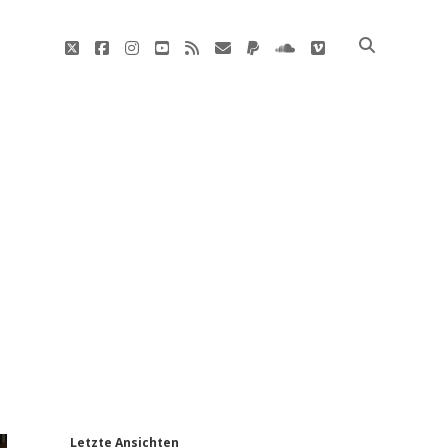
twitter
facebook
instagram
youtube
rss
E-
paypal
soundcloud
vimeo
Mail
'
Letzte Ansichten