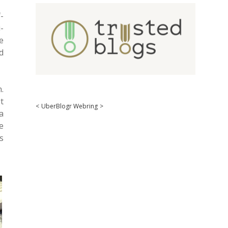
­
­
e
d
.
t
<
UberBlogr Webring
>
a
e
s