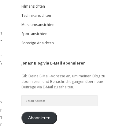
Filmansichten
Technikansichten
Museumsansichten
n
Sportansichten
­
Sonstige Ansichten
­
­
,
V
Jonas' Blog via E-Mail abonnieren
Gib Deine E-Mail-Adresse an, um meinen Blog zu
abonnieren und Benachrichtigungen über neue
Beiträge via E-Mail zu erhalten.
E-
e
Mail-
Adresse
r
n
Abonnieren
r