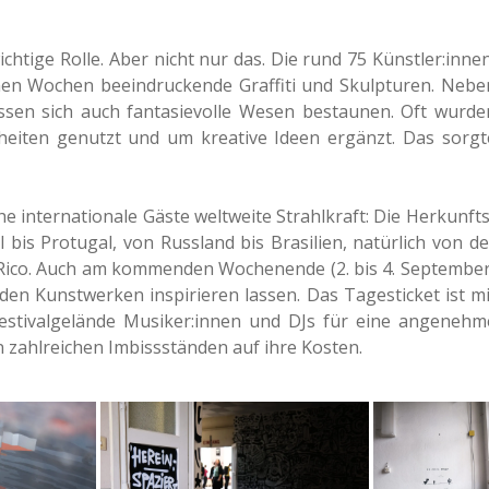
ich­ti­ge Rolle. Aber nicht nur das. Die rund 75 Künstler:innen
­nen Wochen beein­dru­cken­de Graf­fi­ti und Skulp­tu­ren. Nebe
 lassen sich auch fan­ta­sie­vol­le Wesen bestau­nen. Oft wurde
en­hei­ten genutzt und um krea­ti­ve Ideen ergänzt. Das sorgt
inter­na­tio­na­le Gäste welt­wei­te Strahl­kraft: Die Her­kunfts
 bis Pro­tu­gal, von Russ­land bis Bra­si­li­en, natür­lich von de
co. Auch am kom­men­den Wochen­en­de (2. bis 4. Sep­tem­ber
 Kunst­wer­ken inspi­rie­ren lassen. Das Tages­ti­cket ist mi
­ti­val­ge­län­de Musiker:innen und DJs für eine ange­neh­m
hl­rei­chen Imbiss­stän­den auf ihre Kosten.