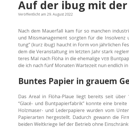
Auf der ibug mit der
Veröffentlicht am 29. August 2022
Nach dem Mau­er­fall kam für so man­chen indus­tri­e
und Miss­ma­nage­ment sorg­ten für die Insol­venz und
tung” (kurz ibug) haucht in Form von jähr­li­chen Fes­
dem die Ver­an­stal­tung im letz­ten Jahr stark regle­
te­res Mal nach Flöha in die ehe­ma­li­ge
Bunt­pa­p
VEB
die ich nach fünf Mona­ten War­te­zeit nun end­lich 
Buntes Papier in grauem G
Das Areal in Flöha-Plaue liegt bereits seit über 
“Glacé- und Bunt­pa­pier­fa­brik” konnte eine breite Pr
Holz­ma­ser- und Leder­pa­pie­re wurden vom Unter
Papier­ar­ten her­ge­stellt. Dadurch gewann die F
beiden Welt­krie­ge lief der Betrieb ohne Ein­schrän­