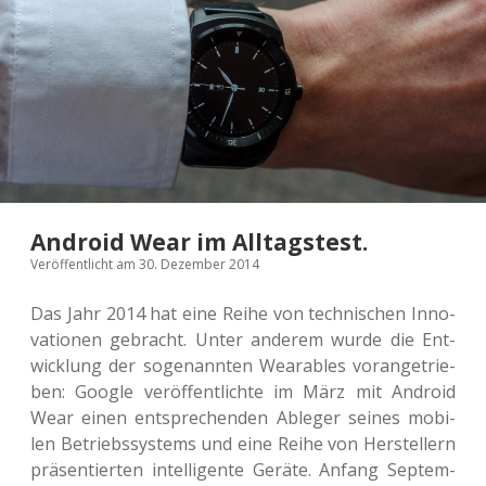
Android Wear im Alltagstest.
Veröffentlicht am 30. Dezember 2014
Das Jahr 2014 hat eine Reihe von tech­ni­schen Inno­
va­tio­nen gebracht. Unter ande­rem wurde die Ent­
wick­lung der soge­nann­ten Weara­bles vor­an­ge­trie­
ben: Google ver­öf­fent­lich­te im März mit Android
Wear einen ent­spre­chen­den Able­ger seines mobi­
len Betriebs­sys­tems und eine Reihe von Her­stel­lern
prä­sen­tier­ten intel­li­gen­te Geräte. Anfang Sep­tem­