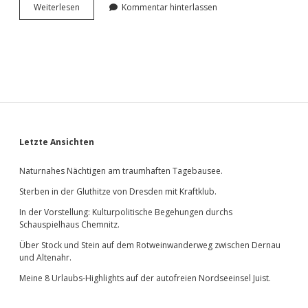
<span
Wei­ter­le­sen
Kommentar hinterlassen
class=“caps”>
</span>
IFA
2014.
Das
war
Tag 1.
Sidebar
Letzte Ansichten
Naturnahes Nächtigen am traumhaften Tagebausee.
Sterben in der Gluthitze von Dresden mit Kraftklub.
In der Vorstellung: Kulturpolitische Begehungen durchs
Schauspielhaus Chemnitz.
Über Stock und Stein auf dem Rotweinwanderweg zwischen Dernau
und Altenahr.
Meine 8 Urlaubs-Highlights auf der autofreien Nordseeinsel Juist.