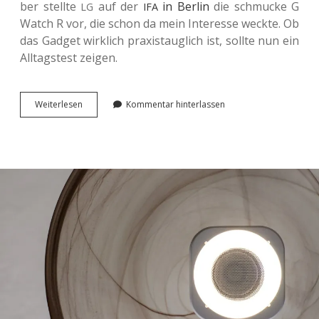
ber stell­te
auf der
in Berlin
die schmu­cke G
LG
IFA
Watch R vor, die schon da mein Inter­es­se weckte. Ob
das Gadget wirk­lich pra­xis­taug­lich ist, sollte nun ein
All­tags­test zeigen.
Android
Wei­ter­le­sen
Kommentar hinterlassen
Wear
im
Alltagstest.