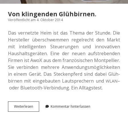
Von klingenden Glühbirnen.
Veröffentlicht am 4. Oktober 2014
Das ver­netz­te Heim ist das Thema der Stunde. Die
Her­stel­ler über­schwem­men regel­recht den Markt
mit intel­li­gen­ten Steue­run­gen und inno­va­ti­ven
Haus­halts­ge­rä­ten. Eine der neuen auf­stre­ben­den
Firmen ist AwoX aus dem fran­zö­si­schen Mont­pel­lier.
Sie ver­bin­den meh­re­re Anwen­dungs­mög­lich­kei­ten
in einem Gerät. Das Ste­cken­pferd sind dabei Glüh­
bir­nen mit ein­ge­bau­ten Laut­spre­chern und
–
WLAN
oder Blue­tooth-Ver­bin­dung. Ein Alltagstest.
Von
Wei­ter­le­sen
Kommentar hinterlassen
klin­
gen­
den
Glühbirnen.