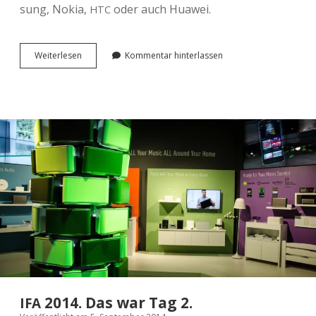
sung, Nokia,
oder auch Huawei.
HTC
<span
Wei­ter­le­sen
Kommentar hinterlassen
class=“caps”>
</span>
IFA
2014.
Das
war
Tag 3.
2014. Das war Tag 2.
IFA