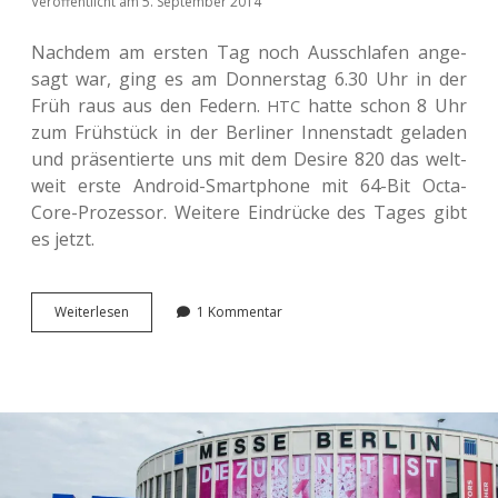
Veröffentlicht am 5. September 2014
Nach­dem am ersten Tag noch Aus­schla­fen ange­
sagt war, ging es am Don­ners­tag 6.30 Uhr in der
Früh raus aus den Federn.
hatte schon 8 Uhr
HTC
zum Früh­stück in der Ber­li­ner Innen­stadt gela­den
und prä­sen­tier­te uns mit dem Desire 820 das welt­
weit erste Android-Smart­phone mit 64-Bit Octa-
Core-Pro­zes­sor. Wei­te­re Ein­drü­cke des Tages gibt
es jetzt.
<span
Wei­ter­le­sen
1 Kommentar
class=“caps”>
</span>
IFA
2014.
Das
war
Tag 2.