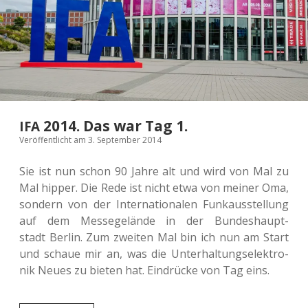
2014. Das war Tag 1.
IFA
Veröffentlicht am 3. September 2014
Sie ist nun schon 90 Jahre alt und wird von Mal zu
Mal hipper. Die Rede ist nicht etwa von meiner Oma,
son­dern von der Inter­na­tio­na­len Funk­aus­stel­lung
auf dem Mes­se­ge­län­de in der Bun­des­haupt­
stadt Berlin. Zum zwei­ten Mal bin ich nun am Start
und schaue mir an, was die Unter­hal­tungs­elek­tro­
nik Neues zu bieten hat. Ein­drü­cke von Tag eins.