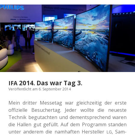
2014. Das war Tag 3.
IFA
Veröffentlicht am 6. September 2014
Mein drit­ter Mes­se­tag war gleich­zei­tig der erste
offi­zi­el­le Besu­cher­tag. Jeder wollte die neu­es­te
Tech­nik begut­ach­ten und dem­entspre­chend waren
die Hallen gut gefüllt. Auf dem Pro­gramm stan­den
unter ande­rem die nam­haf­ten Her­stel­ler
, Sam­
LG