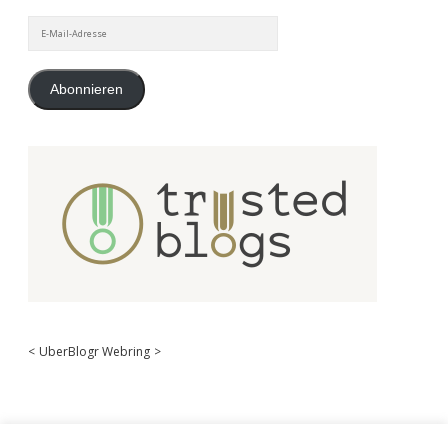
E-
Mail-
Adresse
Abonnieren
<
UberBlogr Webring
>