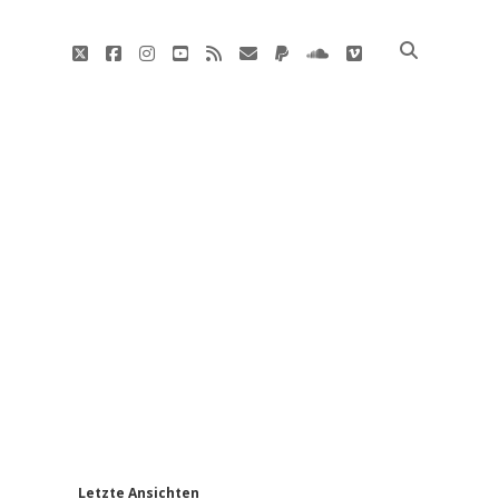
twitter
facebook
instagram
youtube
rss
E-
paypal
soundcloud
vimeo
Mail
'
Letzte Ansichten