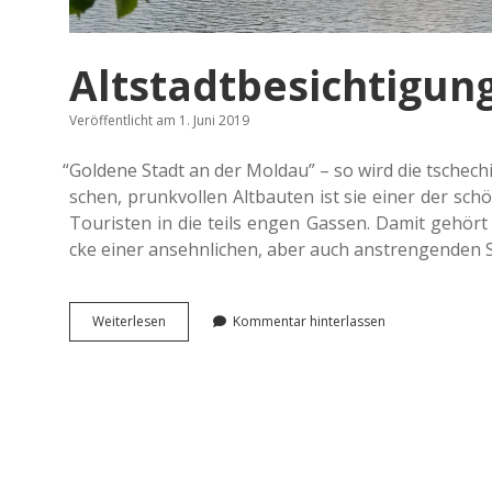
Altstadtbesichtigung
Veröffentlicht am 1. Juni 2019
“
Gol­de­ne Stadt an der Moldau” – so wird die tsche­ch
schen, prunk­vol­len Alt­bau­ten ist sie einer der sch
Tou­ris­ten in die teils engen Gassen. Damit gehört 
cke einer ansehn­li­chen, aber auch anstren­gen­den
Alt­
Wei­ter­le­sen
Kommentar hinterlassen
stadt­
be­
sich­
ti­
gung
in Prag.