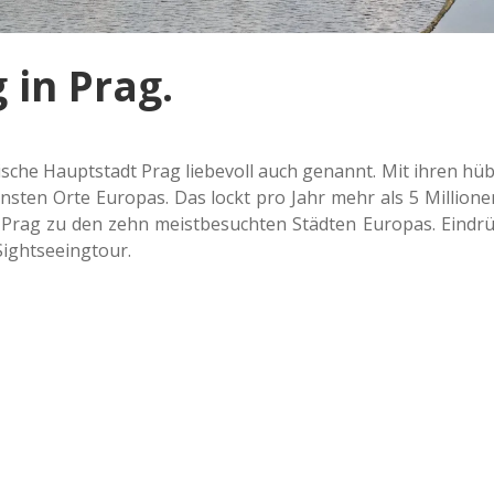
 in Prag.
i­sche Haupt­stadt Prag lie­be­voll auch genannt. Mit ihren hüb
öns­ten Orte Euro­pas. Das lockt pro Jahr mehr als 5 Mil­lio­ne
Prag zu den zehn meist­be­such­ten Städ­ten Euro­pas. Ein­drü
 Sightseeingtour.