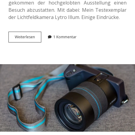
gekom­men der hoch­ge­lob­ten Aus­stel­lung einen
Besuch abzu­stat­ten. Mit dabei: Mein Test­ex­em­plar
der Licht­feld­ka­me­ra Lytro Illum. Einige Eindrücke.
Nach­
Wei­ter­le­sen
1 Kommentar
mit­
tags
im <span
class=“caps”>
</span>.
SMAC