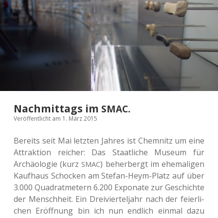
Nachmittags im
.
SMAC
Veröffentlicht am 1. März 2015
Bereits seit Mai letz­ten Jahres ist Chem­nitz um eine
Attrak­ti­on rei­cher: Das Staat­li­che Museum für
Archäo­lo­gie (kurz
) beher­bergt im ehe­ma­li­gen
SMAC
Kauf­haus Scho­cken am Stefan-Heym-Platz auf über
3.000 Qua­drat­me­tern 6.200 Expo­na­te zur Geschich­te
der Mensch­heit. Ein Drei­vier­tel­jahr nach der fei­er­li­
chen Eröff­nung bin ich nun end­lich einmal dazu