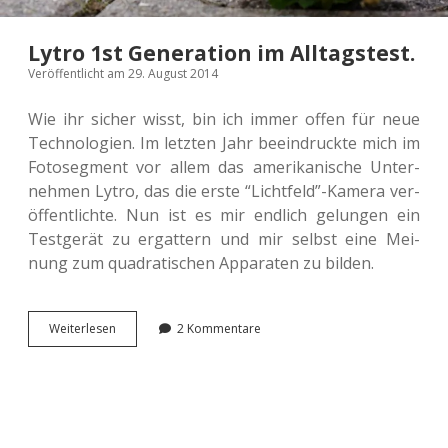
Lytro 1st Generation im Alltagstest.
Veröffentlicht am 29. August 2014
Wie ihr sicher wisst, bin ich immer offen für neue
Tech­no­lo­gien. Im letz­ten Jahr beein­druck­te mich im
Foto­seg­ment vor allem das ame­ri­ka­ni­sche Unter­
neh­men Lytro, das die erste “Lichtfeld”-Kamera ver­
öf­fent­lich­te. Nun ist es mir end­lich gelun­gen ein
Test­ge­rät zu ergat­tern und mir selbst eine Mei­
nung zum qua­dra­ti­schen Appa­ra­ten zu bilden.
Lytro
Wei­ter­le­sen
2 Kommentare
1st
Gene­
ra­
ti­
on
im