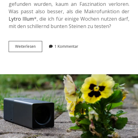
gefun­den wurden, kaum an Fas­zi­na­ti­on ver­lo­ren.
Was passt also besser, als die Makro­funk­ti­on der
Lytro Illum
*, die ich für einige Wochen nutzen darf,
mit den schil­lernd bunten Stei­nen zu testen?
Boden­
Wei­ter­le­sen
1 Kommentar
schät­
ze
im
Lichtfeld.