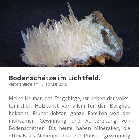
Bodenschätze im Lichtfeld.
Veröffentlicht am 1. Februar 2015
Meine Heimat, das Erz­ge­bir­ge, ist neben der volks­
tüm­li­chen Holz­kunst vor allem für den Berg­bau
bekannt. Früher lebten ganze Fami­li­en von der
müh­sa­men Gewin­nung und Auf­be­rei­tung von
Boden­schät­zen. Bis heute haben Mine­ra­li­en, die
oft­mals als Neben­pro­dukt zur Roh­stoff­ge­win­nung