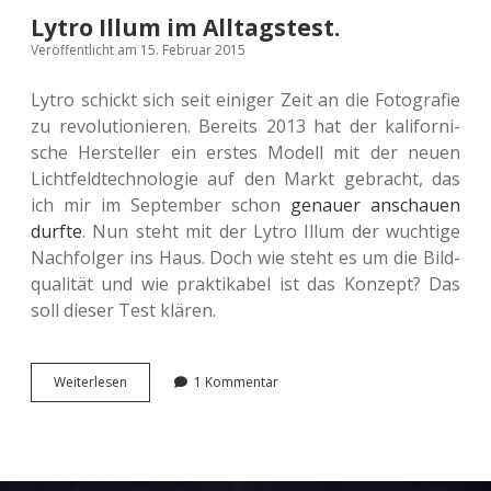
Lytro Illum im Alltagstest.
Veröffentlicht am 15. Februar 2015
Lytro schickt sich seit eini­ger Zeit an die Foto­gra­fie
zu revo­lu­tio­nie­ren. Bereits 2013 hat der kali­for­ni­
sche Her­stel­ler ein erstes Modell mit der neuen
Licht­feld­tech­no­lo­gie auf den Markt gebracht, das
ich mir im Sep­tem­ber schon
genau­er anschau­en
durfte
. Nun steht mit der Lytro Illum der wuch­ti­ge
Nach­fol­ger ins Haus. Doch wie steht es um die Bild­
qua­li­tät und wie prak­ti­ka­bel ist das Kon­zept? Das
soll dieser Test klären.
Lytro
Wei­ter­le­sen
1 Kommentar
Illum
im
Alltagstest.