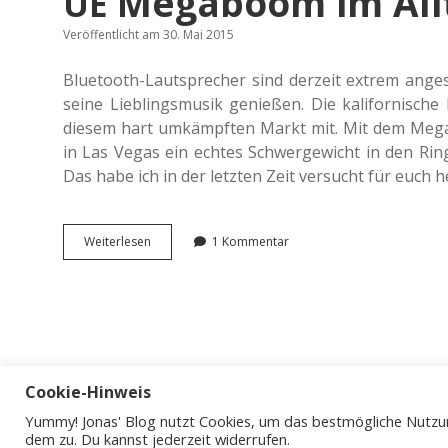
Megaboom im Allt
UE
Veröffentlicht am 30. Mai 2015
Blue­tooth-Laut­spre­cher sind der­zeit extrem an
seine Lieb­lings­mu­sik genie­ßen. Die kali­for­ni­sche
diesem hart umkämpf­ten Markt mit. Mit dem Mega
in Las Vegas ein echtes Schwer­ge­wicht in den Ri
Das habe ich in der letz­ten Zeit ver­sucht für euch 
<span
Wei­ter­le­sen
1 Kommentar
class=“caps”>
</span>
UE
Mega­
boom
im
Alltagstest.
Cookie-Hinweis
Yummy! Jonas' Blog nutzt Cookies, um das bestmögliche Nutzun
dem zu. Du kannst jederzeit widerrufen.