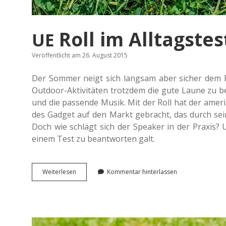
Roll im Alltagstes
UE
Veröffentlicht am 26. August 2015
Der Sommer neigt sich lang­sam aber sicher dem En
Out­door-Akti­vi­tä­ten trotz­dem die gute Laune zu 
und die pas­sen­de Musik. Mit der Roll hat der ame­ri­k
des Gadget auf den Markt gebracht, das durch seine Mob
Doch wie schlägt sich der Spea­k­er in der Praxis? 
einem Test zu beant­wor­ten galt.
<span
Wei­ter­le­sen
Kommentar hinterlassen
class=“caps”>
</span>
UE
Roll
im
Alltagstest.