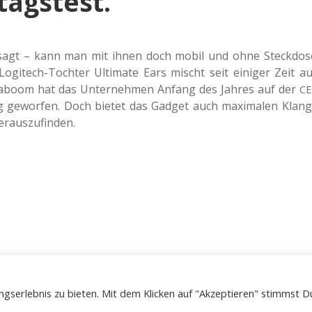
agstest.
ge­sagt – kann man mit ihnen doch mobil und ohne Steck­do­s
 Logi­tech-Toch­ter Ulti­ma­te Ears mischt seit eini­ger Zeit au
­boom hat das Unter­neh­men Anfang des Jahres auf der
CE
ng gewor­fen. Doch bietet das Gadget auch maxi­ma­len Klang
herauszufinden.
gserlebnis zu bieten. Mit dem Klicken auf "Akzeptieren" stimmst D
Apex WordPress-Theme
von Compete Themes