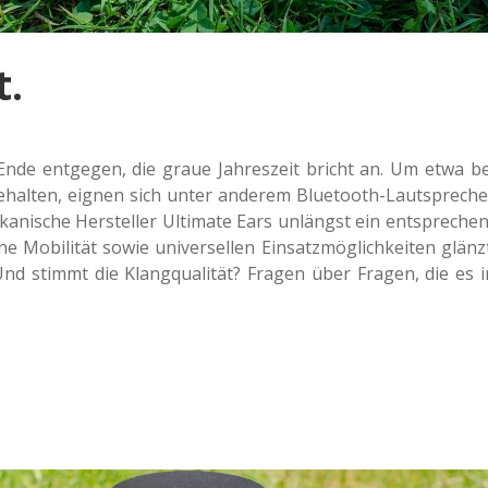
t.
de ent­ge­gen, die graue Jah­res­zeit bricht an. Um etwa be
behal­ten, eignen sich unter ande­rem Blue­tooth-Laut­spre­che
a­ni­sche Her­stel­ler Ulti­ma­te Ears unlängst ein ent­spre­chen
i­li­tät sowie uni­ver­sel­len Ein­satz­mög­lich­kei­ten glänzt
Und stimmt die Klang­qua­li­tät? Fragen über Fragen, die es i