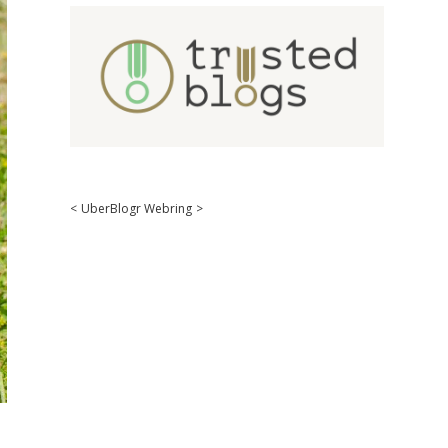
<
UberBlogr Webring
>