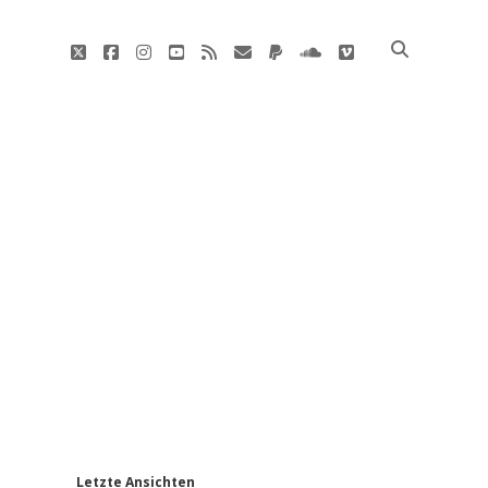
twitter
facebook
instagram
youtube
rss
E-
paypal
soundcloud
vimeo
Mail
'
Letzte Ansichten