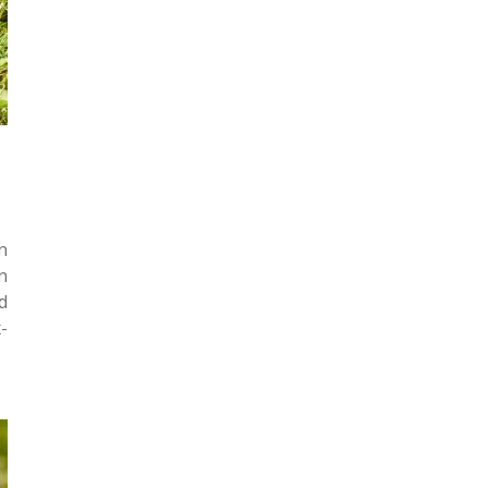
n
n
d
-