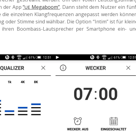
­on der App
“
Mega­boom”
. Dann steht dem Nutzer ein fünf
UE
lfe die ein­zel­nen Klang­fre­quen­zen ange­passt werden können
ung oder Stimme sind wähl­bar. Die Option “Intim” ist für klein
ihren Boom­bass-Laut­spre­cher per Smart­phone ein- un