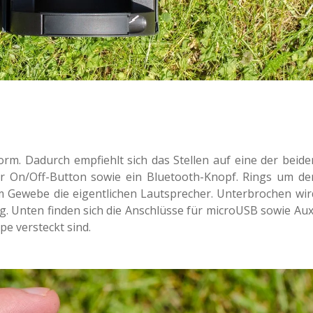
form. Dadurch emp­fiehlt sich das Stel­len auf eine der beide
h der On/Off-Button sowie ein Blue­tooth-Knopf. Rings um de
m Gewebe die eigent­li­chen Laut­spre­cher. Unter­bro­chen wir
g. Unten finden sich die Anschlüs­se für microUSB sowie Aux
pe ver­steckt sind.