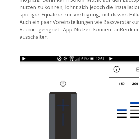
nutzen zu können, lohnt sich jedoch die Instal­la­ti
spu­ri­ger Equa­li­zer zur Ver­fü­gung, mit dessen Hi
Auch ein paar Vor­ein­stel­lun­gen wie Bass­ver­stär­k
Räume geeig­net. App-Nutzer können außer­dem 
ausschalten.