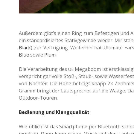
Außer­dem gibt’s einen Ring zum Befes­ti­gen und A
ein stan­dar­di­sier­tes Sta­tiv­ge­win­de wieder. Mir 
Black
) zur Ver­fü­gung. Wei­ter­hin hat Ulti­ma­te Ears
Blue
sowie
Plum
.
Die Ver­ar­bei­tung des
Mega­boom ist erst­klas­sig
UE
ver­spricht gar volle Stoß‑, Staub- sowie Was­ser­fes
von Nach­teil: Die Höhe beträgt knapp 23 Zen­ti­me­
Gramm bringt der Laut­spre­cher auf die Waage. Da
Outdoor-Touren.
Bedienung und Klangqualität
Wie üblich ist das Smart­phone per Blue­tooth schn
mög­lich). Dann kann schon Musik auf den Laut­sp