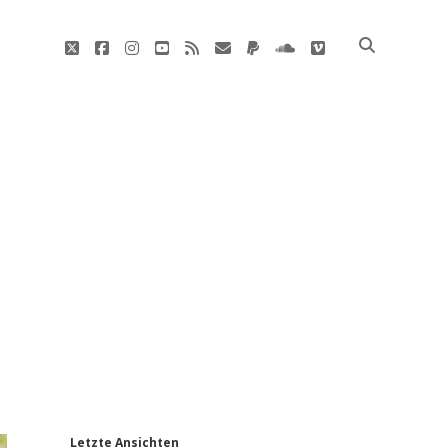
twitter
facebook
instagram
youtube
rss
E-
paypal
soundcloud
vimeo
Mail
'
Letzte Ansichten