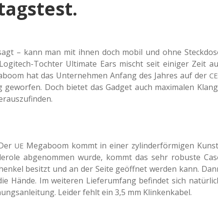
agstest.
ge­sagt – kann man mit ihnen doch mobil und ohne Steck­do­s
 Logi­tech-Toch­ter Ulti­ma­te Ears mischt seit eini­ger Zeit au
­boom hat das Unter­neh­men Anfang des Jahres auf der
CE
ng gewor­fen. Doch bietet das Gadget auch maxi­ma­len Klang
herauszufinden.
 Der
Mega­boom kommt in einer zylin­der­för­mi­gen Kunst
UE
­de­ro­le abge­nom­men wurde, kommt das sehr robus­te Cas
­hen­kel besitzt und an der Seite geöff­net werden kann. Dan
die Hände. Im wei­te­ren Lie­fer­um­fang befin­det sich natür­lic
ungs­an­lei­tung. Leider fehlt ein 3,5 mm Klinkenkabel.