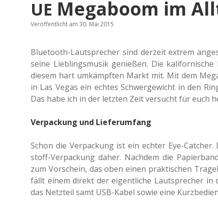
Megaboom im Allt
UE
Veröffentlicht am 30. Mai 2015
Blue­tooth-Laut­spre­cher sind der­zeit extrem an
seine Lieb­lings­mu­sik genie­ßen. Die kali­for­ni­sche
diesem hart umkämpf­ten Markt mit. Mit dem Mega
in Las Vegas ein echtes Schwer­ge­wicht in den Ri
Das habe ich in der letz­ten Zeit ver­sucht für euch 
Verpackung und Lieferumfang
Schon die Ver­pa­ckung ist ein echter Eye-Cat­cher.
stoff-Ver­pa­ckung daher. Nach­dem die Papier­ban
zum Vor­schein, das oben einen prak­ti­schen Tra­ge
fällt einem direkt der eigent­li­che Laut­spre­cher in 
das Netz­teil samt USB-Kabel sowie eine Kurz­be­die­n