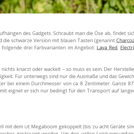
uf­hän­gen des Gad­gets. Schraubt man die Öse ab, findet sic
stand die schwar­ze Ver­si­on mit blauen Tasten (genannt
Char­co­
 fol­gen­de drei Farb­va­ri­an­ten im Ange­bot:
Lava Red
,
Elec­tr
: nichts knarzt oder wackelt – so muss es sein. Der Her­stel­le
­tig­keit. Für unter­wegs sind nur die Aus­ma­ße und das Gewich
ter bei einem Durch­mes­ser von ca. 8 Zen­ti­me­ter. Ganze 87
mit eignet er sich nur bedingt für den Trans­port auf lange
ell mit dem
Mega­boom gekop­pelt (bis zu acht Geräte sin
UE
re­cher gestreamt werden. Um den vollen Leis­tungs­um­fan