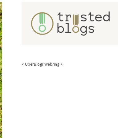
<
UberBlogr Webring
>