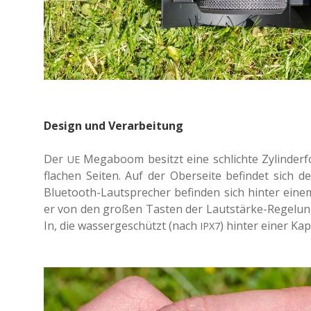
Design und Verarbeitung
Der
Mega­boom besitzt eine schlich­te Zylin­der­
UE
fla­chen Seiten. Auf der Ober­sei­te befin­det sic
Blue­tooth-Laut­spre­cher befin­den sich hinter eine
er von den großen Tasten der Laut­stär­ke-Rege­lun
In, die was­ser­ge­schützt (nach
) hinter einer Kap
IPX7