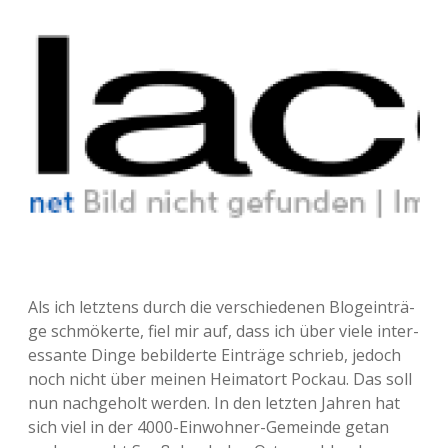
Als ich letz­tens durch die ver­schie­de­nen Blog­ein­trä­
ge schmö­ker­te, fiel mir auf, dass ich über viele inter­
es­san­te Dinge bebil­der­te Ein­trä­ge schrieb, jedoch
noch nicht über meinen Hei­mat­ort Pockau. Das soll
nun nach­ge­holt werden. In den letz­ten Jahren hat
sich viel in der 4000-Ein­woh­ner-Gemein­de getan