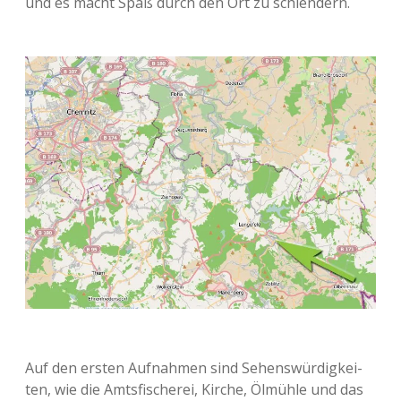
und es macht Spaß durch den Ort zu schlendern.
Auf den ersten Auf­nah­men sind Sehens­wür­dig­kei­
ten, wie die Amts­fi­sche­rei, Kirche, Ölmüh­le und das