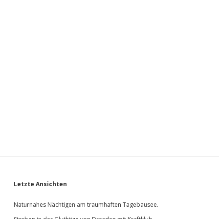
Sidebar
Letzte Ansichten
Naturnahes Nächtigen am traumhaften Tagebausee.