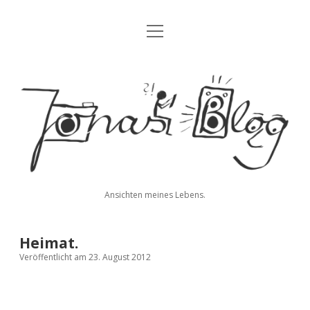
Menü
Blog
öffnen
Über mich
Jonas'
Kontakt
Blog
Impressum
Datenschutz
Ansichten meines Lebens.
twitter
facebook
instagram
youtube
rss
E-
paypal
soundcloud
vimeo
Mail
Heimat.
Veröffentlicht am 23. August 2012