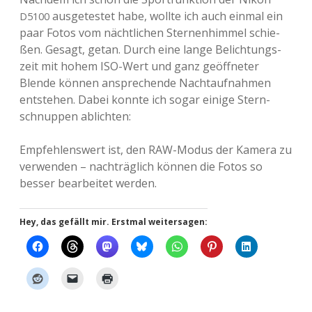
aus­ge­tes­tet habe, wollte ich auch einmal ein
D5100
paar Fotos vom nächt­li­chen Ster­nen­him­mel schie­
ßen. Gesagt, getan. Durch eine lange Belich­tungs­
zeit mit hohem ISO-Wert und ganz geöff­ne­ter
Blende können anspre­chen­de Nacht­auf­nah­men
ent­ste­hen. Dabei konnte ich sogar einige Stern­
schnup­pen ablichten:
Emp­feh­lens­wert ist, den RAW-Modus der Kamera zu
ver­wen­den – nach­träg­lich können die Fotos so
besser bear­bei­tet werden.
Hey, das gefällt mir. Erstmal weitersagen: