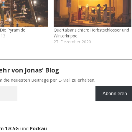
Die Pyramide
Quartalsansichten: Herbstschlösser und
013
Winterkrippe.
27. Dezember 2020
hr von Jonas’ Blog
 die neu­es­ten Bei­trä­ge per E‑Mail zu erhalten.
Abonnieren
m 1:3.5G
und
Pockau