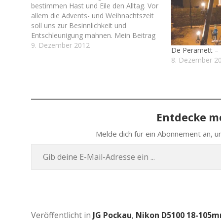
bestimmen Hast und Eile den Alltag. Vor
allem die Advents- und Weihnachtszeit
soll uns zur Besinnlichkeit und
Entschleunigung mahnen. Mein Beitrag
dazu ist das kurze Video zum
9. Dezember 2012
De Peramett – 
Gesangsstück "Als die Welt verloren"
8. Dezember 2
des heimatlichen Männerchores. Viel
Spaß beim Anschauen, Anhören und
Ansteckenlassen. Und natürlich wünsche
ich…
Entdecke me
Melde dich für ein Abon­ne­ment an, um
Gib deine E‑Mail-Adres­se ein …
Veröffentlicht in
JG Pockau
,
Nikon D5100 18-105m