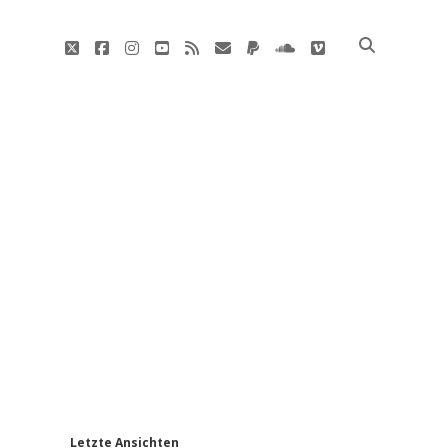
twitter
facebook
instagram
youtube
rss
E-
paypal
soundcloud
vimeo
Mail
'
Letzte Ansichten