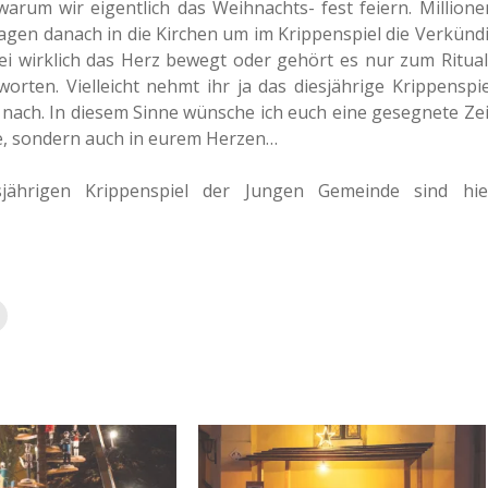
arum wir eigent­lich das Weih­nachts- fest feiern. Mil­lio­ne
gen danach in die Kir­chen um im Krip­pen­spiel die Ver­kün­di
bei wirk­lich das Herz bewegt oder gehört es nur zum Ritual
ten. Viel­leicht nehmt ihr ja das dies­jäh­ri­ge Krip­pen­spie
 nach. In diesem Sinne wün­sche ich euch eine geseg­ne­te Zei
ippe, son­dern auch in eurem Herzen…
jäh­ri­gen Krip­pen­spiel der Jungen Gemein­de sind hie