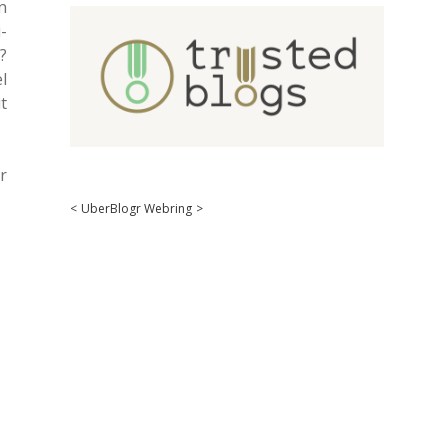
n
­
?
l
t
r
<
UberBlogr Webring
>