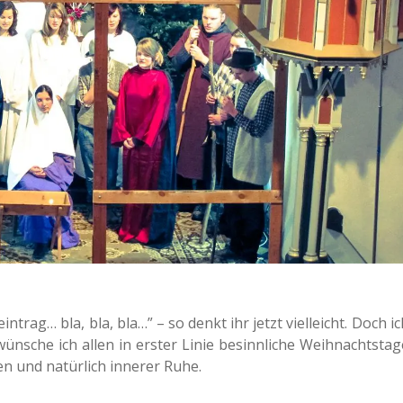
n­trag… bla, bla, bla…” – so denkt ihr jetzt viel­leicht. Doch ic
sche ich allen in erster Linie besinn­li­che Weih­nachts­ta­g
 und natür­lich inne­rer Ruhe.