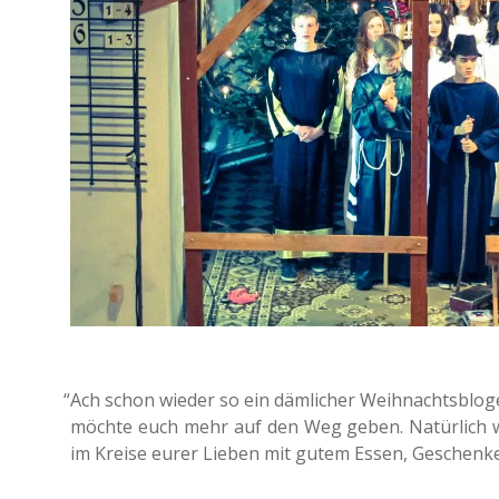
“
Ach schon wieder so ein däm­li­cher Weih­nachts­blog­ei
möchte euch mehr auf den Weg geben. Natür­lich wün­
im Kreise eurer Lieben mit gutem Essen, Geschen­ken