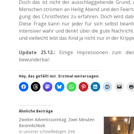
Doch das ist nicht der aus­schlag­ge­ben­de Grund, w
Men­schen strö­men an Heilig Abend und den Fei­er­ta­
gung des Christ­fes­tes zu erfah­ren. Doch wird da
Diese Frage kann nur jeder für sich selbst beant­wor­
inten­si­ver wahr und denkt über die gute Nach­richt
und viel­leicht lebt das Kind ja nicht nur in der Kr
Update 25.12.:
Einige Impres­sio­nen zum dies­
bewunderbar:
Hey, das gefällt mir. Erstmal weitersagen:
Ähnliche Beiträge
Zweiter Adventssonntag. Zwei Minuten
Besinnlichkeit.
In unserer schnelllebigen Zeit