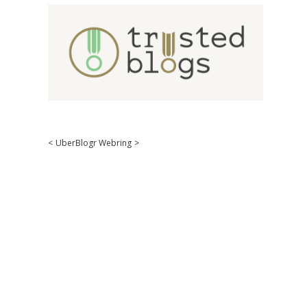
<
UberBlogr Webring
>