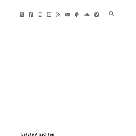
twitter
facebook
instagram
youtube
rss
E-
paypal
soundcloud
vimeo
Mail
'
Letzte Ansichten