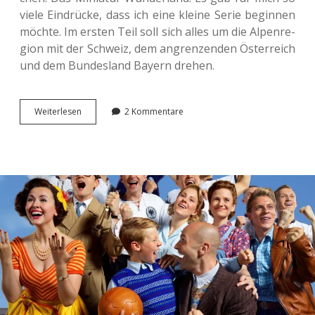
viele Ein­drü­cke, dass ich eine kleine Serie begin­nen
möchte. Im ersten Teil soll sich alles um die Alpen­re­
gi­on mit der Schweiz, dem angren­zen­den Öster­reich
und dem Bun­des­land Bayern drehen.
Im
Wei­ter­le­sen
2 Kommentare
Minia­
tur
Wun­
der­
land.
Die
Alpenregion.