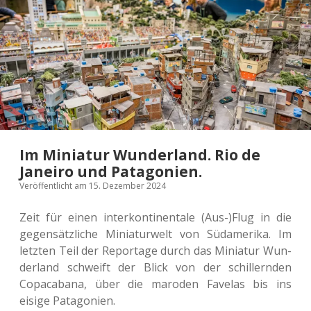
Im Miniatur Wunderland. Rio de
Janeiro und Patagonien.
Veröffentlicht am 15. Dezember 2024
Zeit für einen inter­kon­ti­nen­ta­le (Aus-)Flug in die
gegen­sätz­li­che Minia­tur­welt von Süd­ame­ri­ka. Im
letz­ten Teil der Repor­ta­ge durch das Minia­tur Wun­
der­land schweift der Blick von der schil­lern­den
Copa­ca­ba­na, über die maro­den Fave­las bis ins
eisige Patagonien.