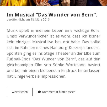
Im Musical “Das Wunder von Bern”.
Veröffentlicht am 18. März 2016
Musik spielt in meinem Leben eine wich­ti­ge Rolle.
Umso ver­wun­der­li­cher ist es wohl, dass ich bisher
kein ein­zi­ges Musi­cal live besucht habe. Das sollte
sich im Rahmen meines Ham­burg-Kurz­trips ändern.
Spon­tan ging es ins Stage Thea­ter an der Elbe zum
Fuß­ball-Epos “Das Wunder von Bern”, das auf den
gleich­na­mi­gen Film von Sönke Wort­mann basiert
und bei mir einen blei­ben­den Ein­druck hin­ter­las­sen
hat. Einige ver­ba­le Impressionen.
Im
Wei­ter­le­sen
Kommentar hinterlassen
Musi­
cal
“Das