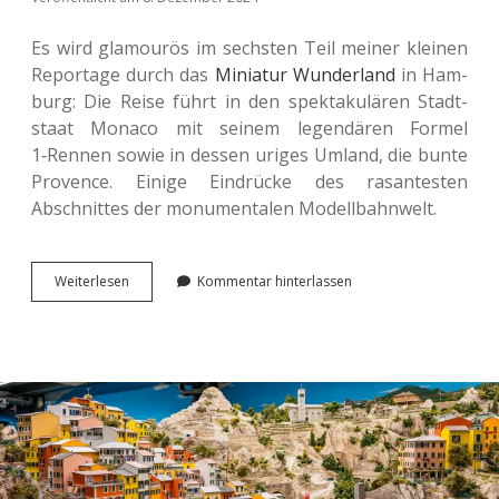
Es wird gla­mou­rös im sechs­ten Teil meiner klei­nen
Repor­ta­ge durch das
Minia­tur Wun­der­land
in Ham­
burg: Die Reise führt in den spek­ta­ku­lä­ren Stadt­
staat Monaco mit seinem legen­dä­ren Formel
1‑Rennen sowie in dessen uriges Umland, die bunte
Pro­vence. Einige Ein­drü­cke des rasan­tes­ten
Abschnit­tes der monu­men­ta­len Modellbahnwelt.
Im
Wei­ter­le­sen
Kommentar hinterlassen
Minia­
tur
Wun­
der­
land.
Monaco
und
die
Provence.