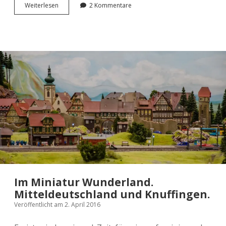
Im
Wei­ter­le­sen
2 Kommentare
Minia­
tur
Wun­
der­
land.
Ham­
burg
und
Skandinavien.
Im Miniatur Wunderland.
Mitteldeutschland und Knuffingen.
Veröffentlicht am 2. April 2016