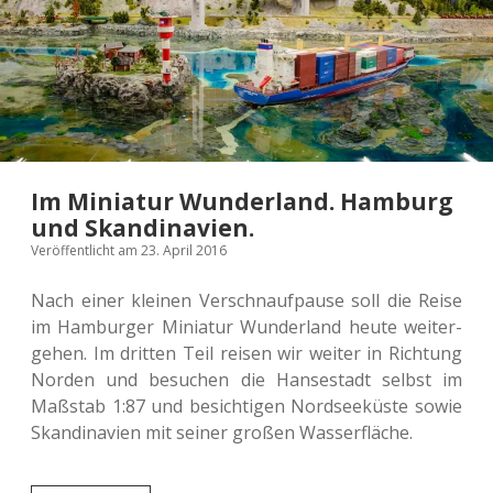
Im Miniatur Wunderland. Hamburg
und Skandinavien.
Veröffentlicht am 23. April 2016
Nach einer klei­nen Ver­schnauf­pau­se soll die Reise
im Ham­bur­ger Minia­tur Wun­der­land heute wei­ter­
ge­hen. Im drit­ten Teil reisen wir weiter in Rich­tung
Norden und besu­chen die Han­se­stadt selbst im
Maß­stab 1:87 und besich­ti­gen Nord­see­küs­te sowie
Skan­di­na­vi­en mit seiner großen Wasserfläche.