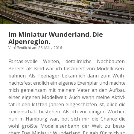
Im Miniatur Wunderland. Die
Alpenregion.
Veröffentlicht am 26. März 2016
Fan­ta­sie­vol­le Welten, detail­rei­che Nach­bau­ten.
Bereits als Kind war ich fas­zi­niert von Modell­ei­sen­
bah­nen. Als Teen­ager bekam ich dann zum Weih­
nachts­fest end­lich ein eige­nes Exem­plar und machte
mich gemein­sam mit meinem Vater an den Aufbau
einer eige­nen Modell­welt. Auch wenn meine Akti­vi­
tät in den letz­ten Jahren ein­ge­schla­fen ist, blieb die
Lei­den­schaft bestehen. Als ich vor eini­gen Wochen
nun in Ham­burg war, bot sich mir die Chance die
wohl größte Modell­ei­sen­bahn der Welt zu besu­
chen: Das Minia­tur Wun­der­land. Es gab für mich so