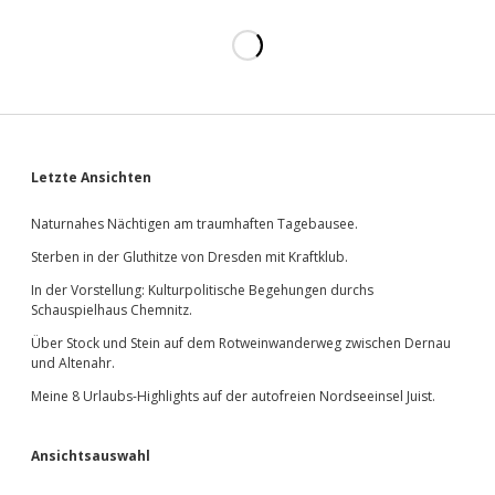
Wunder
von Bern”.
Sidebar
Letzte Ansichten
Naturnahes Nächtigen am traumhaften Tagebausee.
Sterben in der Gluthitze von Dresden mit Kraftklub.
In der Vorstellung: Kulturpolitische Begehungen durchs
Schauspielhaus Chemnitz.
Über Stock und Stein auf dem Rotweinwanderweg zwischen Dernau
und Altenahr.
Meine 8 Urlaubs-Highlights auf der autofreien Nordseeinsel Juist.
Ansichtsauswahl