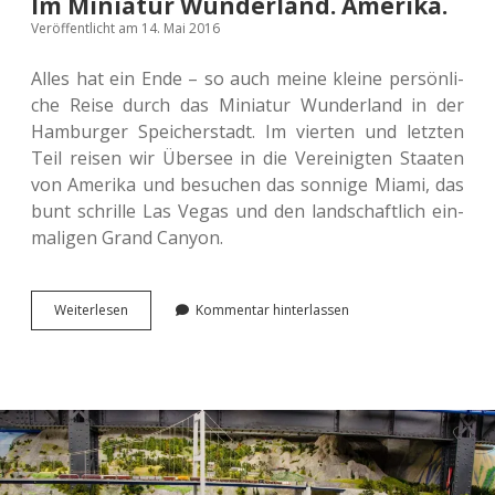
Im Miniatur Wunderland. Amerika.
Veröffentlicht am 14. Mai 2016
Alles hat ein Ende – so auch meine kleine per­sön­li­
che Reise durch das Minia­tur Wun­der­land in der
Ham­bur­ger Spei­cher­stadt. Im vier­ten und letz­ten
Teil reisen wir Über­see in die Ver­ei­nig­ten Staa­ten
von Ame­ri­ka und besu­chen das son­ni­ge Miami, das
bunt schril­le Las Vegas und den land­schaft­lich ein­
ma­li­gen Grand Canyon.
Im
Wei­ter­le­sen
Kommentar hinterlassen
Minia­
tur
Wun­
der­
land.
Amerika.