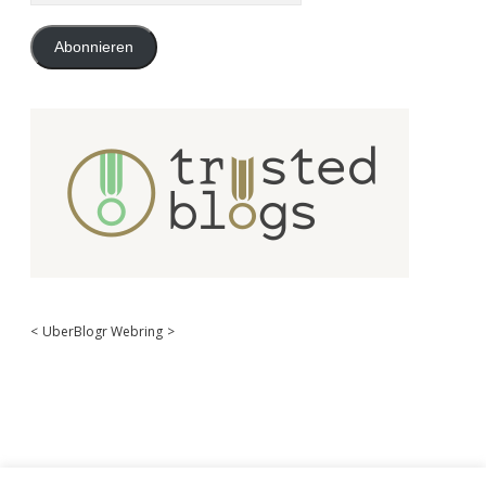
Adresse
Abonnieren
<
UberBlogr Webring
>