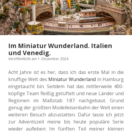
Im Miniatur Wunderland. Italien
und Venedig.
Veröffentlicht am 1. Dezember 2024
Acht Jahre ist es her, dass ich das erste Mal in die
knuf­fi­ge Welt des
Minia­tur Wun­der­land
in Ham­burg
ein­ge­taucht bin. Seit­dem hat das mitt­ler­wei­le 400-
köp­fi­ge Team flei­ßig getüf­telt und neue Länder und
Regio­nen im Maß­stab 1:87 nach­ge­baut. Grund
genug der größ­ten Modell­ei­sen­bahn der Welt einen
wei­te­ren Besuch abzu­stat­ten. Dafür lasse ich jetzt
zur Advents­zeit meine bis heute popu­lä­re Serie
wieder auf­le­ben: Im fünf­ten Teil meiner klei­nen