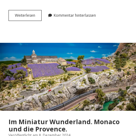
Im
Wei­ter­le­sen
Kommentar hinterlassen
Minia­
tur
Wun­
der­
land.
Rio
de
Janei­
ro
und
Patagonien.
Im Miniatur Wunderland. Monaco
und die Provence.
Veröffentlicht am 8. Dezember 2024