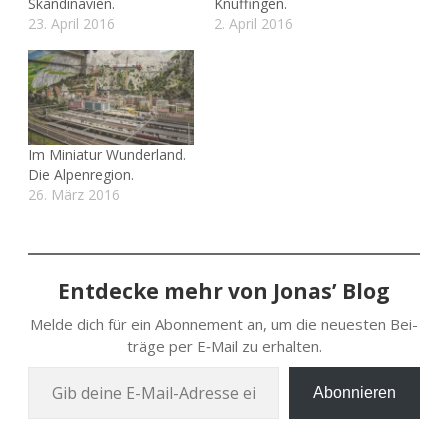
Skandinavien.
Knuffingen.
23. April 2016
2. April 2016
Im Miniatur Wunderland.
Die Alpenregion.
26. März 2016
Entdecke mehr von Jonas’ Blog
Melde dich für ein Abon­ne­ment an, um die neu­es­ten Bei­
trä­ge per E‑Mail zu erhalten.
Gib deine E‑Mail-Adres­se ein …
Abonnieren