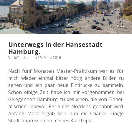
Unterwegs in der Hansestadt
Hamburg.
Veröffentlicht am 15. März 2016
Nach fünf Mona­ten Master-Prak­ti­kum war es für
mich wieder einmal bitter nötig andere Bilder zu
sehen und ein paar neue Ein­drü­cke zu sam­meln.
Schon einige Zeit habe ich mir vor­ge­nom­men bei
Gele­gen­heit Ham­burg zu besu­chen, die von Ein­hei­
mi­schen lie­be­voll Perle des Nor­dens genannt wird.
Anfang März ergab sich nun die Chance. Einige
Stadt-Impres­sio­nen meines Kurztrips.