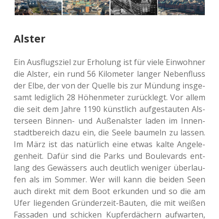
Alster
Ein Aus­flugs­ziel zur Erho­lung ist für viele Ein­woh­ner
die Alster, ein rund 56 Kilo­me­ter langer Neben­fluss
der Elbe, der von der Quelle bis zur Mün­dung ins­ge­
samt ledig­lich 28 Höhen­me­ter zurück­legt. Vor allem
die seit dem Jahre 1190 künst­lich auf­ge­stau­ten Als­
ter­seen Binnen- und Außen­als­ter laden im Innen­
stadt­be­reich dazu ein, die Seele bau­meln zu lassen.
Im März ist das natür­lich eine etwas kalte Ange­le­
gen­heit. Dafür sind die Parks und Bou­le­vards ent­
lang des Gewäs­sers auch deut­lich weni­ger über­lau­
fen als im Sommer. Wer will kann die beiden Seen
auch direkt mit dem Boot erkun­den und so die am
Ufer lie­gen­den Grün­der­zeit-Bauten, die mit weißen
Fas­sa­den und schi­cken Kup­fer­dä­chern auf­war­ten,