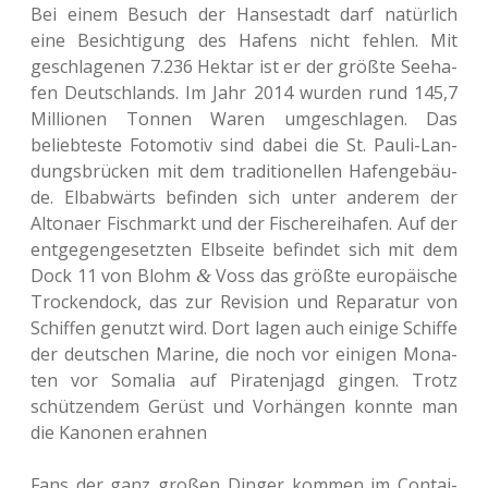
Bei einem Besuch der Han­se­stadt darf natür­lich
eine Besich­ti­gung des Hafens nicht fehlen. Mit
geschla­ge­nen 7.236 Hektar ist er der größte See­ha­
fen Deutsch­lands. Im Jahr 2014 wurden rund 145,7
Mil­lio­nen Tonnen Waren umge­schla­gen. Das
belieb­tes­te Foto­mo­tiv sind dabei die St. Pauli-Lan­
dungs­brü­cken mit dem tra­di­tio­nel­len Hafen­ge­bäu­
de. Elb­ab­wärts befin­den sich unter ande­rem der
Alto­na­er Fisch­markt und der Fische­rei­ha­fen. Auf der
ent­ge­gen­ge­setz­ten Elb­sei­te befin­det sich mit dem
Dock 11 von Blohm
Voss das größte euro­päi­sche
&
Tro­cken­dock, das zur Revi­si­on und Repa­ra­tur von
Schif­fen genutzt wird. Dort lagen auch einige Schif­fe
der deut­schen Marine, die noch vor eini­gen Mona­
ten vor Soma­lia auf Pira­ten­jagd gingen. Trotz
schüt­zen­dem Gerüst und Vor­hän­gen konnte man
die Kano­nen erahnen
Fans der ganz großen Dinger kommen im Con­tai­