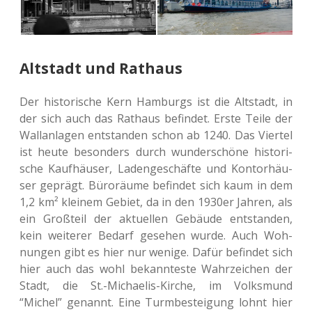
Altstadt und Rathaus
Der his­to­ri­sche Kern Ham­burgs ist die Alt­stadt, in
der sich auch das Rat­haus befin­det. Erste Teile der
Wall­an­la­gen ent­stan­den schon ab 1240. Das Vier­tel
ist heute beson­ders durch wun­der­schö­ne his­to­ri­
sche Kauf­häu­ser, Laden­ge­schäf­te und Kon­tor­häu­
ser geprägt. Büro­räu­me befin­det sich kaum in dem
1,2 km² klei­nem Gebiet, da in den 1930er Jahren, als
ein Groß­teil der aktu­el­len Gebäu­de ent­stan­den,
kein wei­te­rer Bedarf gese­hen wurde. Auch Woh­
nun­gen gibt es hier nur wenige. Dafür befin­det sich
hier auch das wohl bekann­tes­te Wahr­zei­chen der
Stadt, die St.-Michaelis-Kirche, im Volks­mund
“Michel” genannt. Eine Turm­be­stei­gung lohnt hier