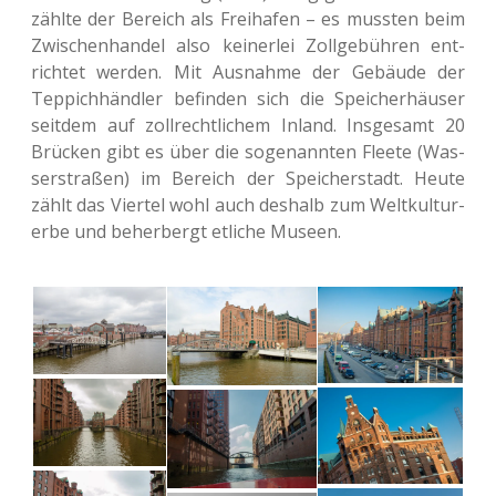
zählte der Bereich als Frei­ha­fen – es muss­ten beim
Zwi­schen­han­del also kei­ner­lei Zoll­ge­büh­ren ent­
rich­tet werden. Mit Aus­nah­me der Gebäu­de der
Tep­pich­händ­ler befin­den sich die Spei­cher­häu­ser
seit­dem auf zoll­recht­li­chem Inland. Ins­ge­samt 20
Brü­cken gibt es über die soge­nann­ten Fleete (Was­
ser­stra­ßen) im Bereich der Spei­cher­stadt. Heute
zählt das Vier­tel wohl auch des­halb zum Welt­kul­tur­
er­be und beher­bergt etli­che Museen.