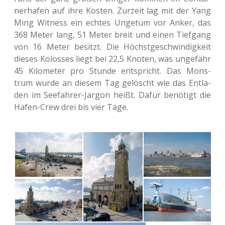
ner­ha­fen auf ihre Kosten. Zur­zeit lag mit der Yang
Ming Wit­ness ein echtes Unge­tüm vor Anker, das
368 Meter lang, 51 Meter breit und einen Tief­gang
von 16 Meter besitzt. Die Höchst­ge­schwin­dig­keit
dieses Kolos­ses liegt bei 22,5 Knoten, was unge­fähr
45 Kilo­me­ter pro Stunde ent­spricht. Das Mons­
trum wurde an diesem Tag gelöscht wie das Ent­la­
den im See­fah­rer-Jargon heißt. Dafür benö­tigt die
Hafen-Crew drei bis vier Tage.