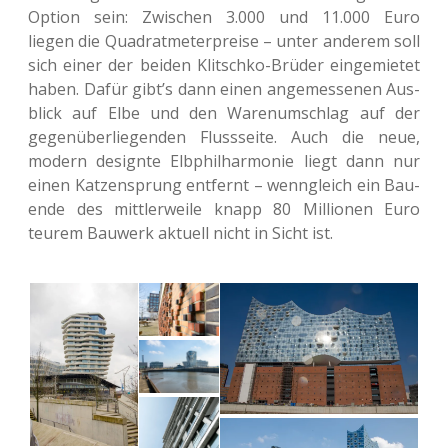
Option sein: Zwi­schen 3.000 und 11.000 Euro
liegen die Qua­drat­me­ter­prei­se – unter ande­rem soll
sich einer der beiden Klit­sch­ko-Brüder ein­ge­mie­tet
haben. Dafür gibt’s dann einen ange­mes­se­nen Aus­
blick auf Elbe und den Waren­um­schlag auf der
gegen­über­lie­gen­den Fluss­sei­te. Auch die neue,
modern design­te Elb­phil­har­mo­nie liegt dann nur
einen Kat­zen­sprung ent­fernt – wenn­gleich ein Bau­
en­de des mitt­ler­wei­le knapp 80 Mil­lio­nen Euro
teurem Bau­werk aktu­ell nicht in Sicht ist.