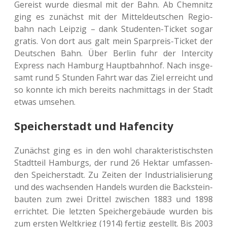
Gereist wurde dies­mal mit der Bahn. Ab Chem­nitz
ging es zunächst mit der Mit­tel­deut­schen Regio­
bahn nach Leip­zig – dank Stu­den­ten-Ticket sogar
gratis. Von dort aus galt mein Spar­preis-Ticket der
Deut­schen Bahn. Über Berlin fuhr der Inter­ci­ty
Express nach Ham­burg Haupt­bahn­hof. Nach ins­ge­
samt rund 5 Stun­den Fahrt war das Ziel erreicht und
so konnte ich mich bereits nach­mit­tags in der Stadt
etwas umsehen.
Speicherstadt und Hafencity
Zunächst ging es in den wohl cha­rak­te­ris­tischs­ten
Stadt­teil Ham­burgs, der rund 26 Hektar umfas­sen­
den Spei­cher­stadt. Zu Zeiten der Indus­tria­li­sie­rung
und des wach­sen­den Han­dels wurden die Back­stein­
bau­ten zum zwei Drit­tel zwi­schen 1883 und 1898
errich­tet. Die letz­ten Spei­cher­ge­bäu­de wurden bis
zum ersten Welt­krieg (1914) fertig gestellt. Bis 2003