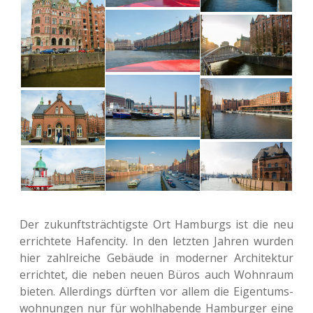
Der zukunfts­träch­tigs­te Ort Ham­burgs ist die neu
errich­te­te Hafen­ci­ty. In den letz­ten Jahren wurden
hier zahl­rei­che Gebäu­de in moder­ner Archi­tek­tur
errich­tet, die neben neuen Büros auch Wohn­raum
bieten. Aller­dings dürf­ten vor allem die Eigen­tums­
woh­nun­gen nur für wohl­ha­ben­de Ham­bur­ger eine