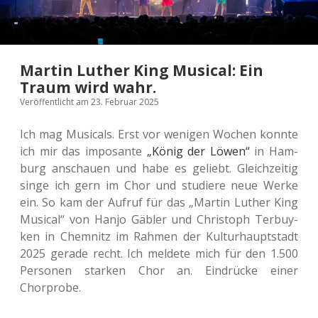
Martin Luther King Musical: Ein
Traum wird wahr.
Veröffentlicht am 23. Februar 2025
Ich mag Musi­cals. Erst vor weni­gen Wochen konnte
ich mir das impo­san­te
„König der Löwen“
in Ham­
burg anschau­en und habe es geliebt. Gleich­zei­tig
singe ich gern im Chor und stu­die­re neue Werke
ein. So kam der Aufruf für das „Martin Luther King
Musi­cal“ von Hanjo Gäbler und Chris­toph Ter­buy­
ken in Chem­nitz im Rahmen der Kul­tur­haupt­stadt
2025 gerade recht. Ich mel­de­te mich für den 1.500
Per­so­nen star­ken Chor an. Ein­drü­cke einer
Chorprobe.