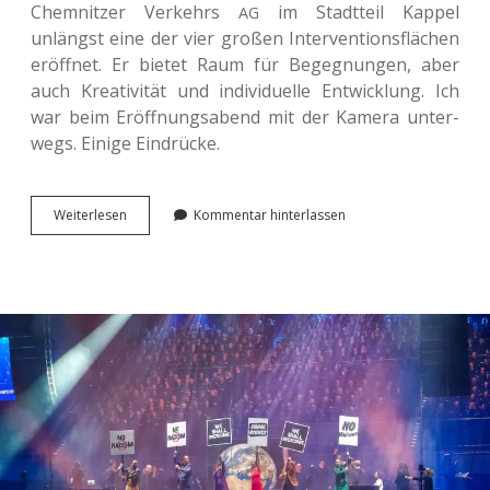
Chem­nit­zer Ver­kehrs
im Stadt­teil Kappel
AG
unlängst eine der vier großen Inter­ven­ti­ons­flä­chen
eröff­net. Er bietet Raum für Begeg­nun­gen, aber
auch Krea­ti­vi­tät und indi­vi­du­el­le Ent­wick­lung. Ich
war beim Eröff­nungs­abend mit der Kamera unter­
wegs. Einige Eindrücke.
Bewe­
Wei­ter­le­sen
Kommentar hinterlassen
gen­
de
Begeg­
nun­
gen
im
Garagen-
Campus.