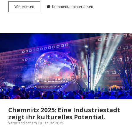
Martin
Wei­ter­le­sen
Kommentar hinterlassen
Luther
King
Musi­
cal:
Ein
Traum
wird wahr.
Chemnitz 2025: Eine Industriestadt
zeigt ihr kulturelles Potential.
Veröffentlicht am 19. Januar 2025