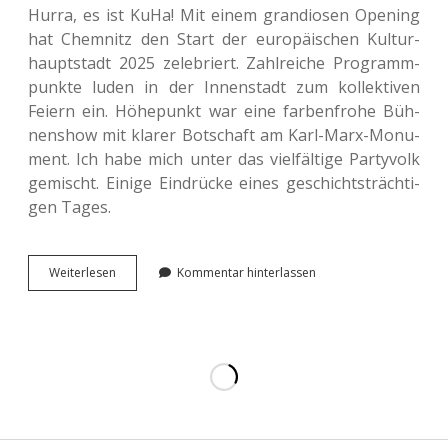
Hurra, es ist KuHa! Mit einem gran­dio­sen Ope­ning
hat Chem­nitz den Start der euro­päi­schen Kul­tur­
haupt­stadt 2025 zele­briert. Zahl­rei­che Pro­gramm­
punk­te luden in der Innen­stadt zum kol­lek­ti­ven
Feiern ein. Höhe­punkt war eine far­ben­fro­he Büh­
nen­show mit klarer Bot­schaft am Karl-Marx-Monu­
ment. Ich habe mich unter das viel­fäl­ti­ge Par­ty­volk
gemischt. Einige Ein­drü­cke eines geschichts­träch­ti­
gen Tages.
Chem­
Wei­ter­le­sen
Kommentar hinterlassen
nitz
2025:
Eine
Indus­
trie­
stadt
zeigt
ihr
kul­