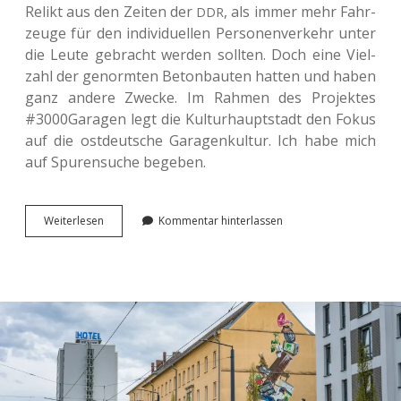
Relikt aus den Zeiten der
, als immer mehr Fahr­
DDR
zeu­ge für den indi­vi­du­el­len Per­so­nen­ver­kehr unter
die Leute gebracht werden soll­ten. Doch eine Viel­
zahl der genorm­ten Beton­bau­ten hatten und haben
ganz andere Zwecke. Im Rahmen des Pro­jek­tes
#3000Garagen legt die Kul­tur­haupt­stadt den Fokus
auf die ost­deut­sche Gara­gen­kul­tur. Ich habe mich
auf Spu­ren­su­che begeben.
Auf
Wei­ter­le­sen
Kommentar hinterlassen
den
Spuren
der
Chem­
nit­
zer
Garagenkultur.