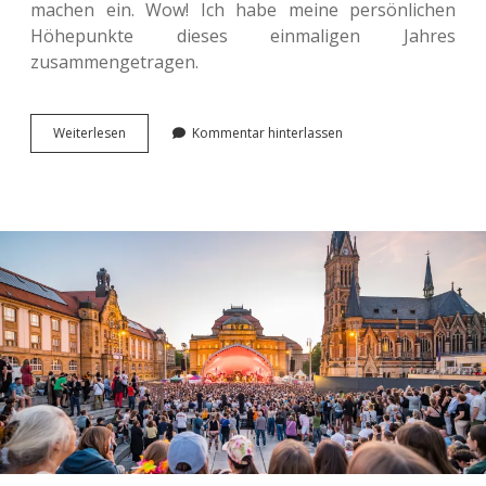
ma­chen ein. Wow! Ich habe meine per­sön­li­chen
Höhe­punk­te dieses ein­ma­li­gen Jahres
zusammengetragen.
Chem­
Wei­ter­le­sen
Kommentar hinterlassen
nitz
2025:
Meine
zehn
High­
lights
des
Kulturhauptstadtjahres.