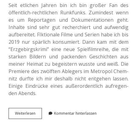
Seit etli­chen Jahren bin ich bin großer Fan des
öffent­lich-recht­li­chen Runk­funks. Zumin­dest wenn
es um Repor­ta­gen und Doku­men­ta­tio­nen geht.
Inhal­te sind sehr gut recher­chiert und auf­wen­dig
auf­be­rei­tet. FIk­tio­na­le Filme und Serien habe ich bis
2019 nur spär­lich kon­su­miert. Dann kam mit dem
“Erz­ge­birgs­kri­mi” eine neue Spiel­film­rei­he, die mit
star­ken Bil­dern und packen­den Geschich­ten aus
meiner Heimat zu begeis­tern wusste und weiß. Die
Pre­mie­re des zwölf­ten Able­gers im Metro­pol Chem­
nitz durfte ich mir des­halb nicht ent­ge­hen lassen.
Einige Ein­drü­cke eines außer­or­dent­lich auf­re­gen­
den Abends.
Heimat
Wei­ter­le­sen
Kommentar hinterlassen
auf
der
Lein­
wand: