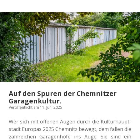
Frei­
zeit­
stress
im
Chem­
nit­
zer
Kulturhauptstadt-
Kosmos.
Auf den Spuren der Chemnitzer
Garagenkultur.
Veröffentlicht am 11. Juni 2025
Wer sich mit offe­nen Augen durch die Kul­tur­haupt­
stadt Euro­pas 2025 Chem­nitz bewegt, dem fallen die
zahl­rei­chen Gara­gen­hö­fe ins Auge. Sie sind ein