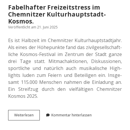
Fabelhafter Freizeitstress im
Chemnitzer Kulturhauptstadt-
Kosmos.
Veröffentlicht am 21. Juni 2025
Es ist Halb­zeit im Chem­nit­zer Kul­tur­haupt­stadt­jahr.
Als eines der Höhe­punk­te fand das zivil­ge­sell­schaft­
li­che Kosmos-Fes­ti­val im Zen­trum der Stadt ganze
drei Tage statt. Mit­mach­ak­tio­nen, Dis­kus­sio­nen,
sport­li­che und natür­lich auch musi­ka­li­sche High­
lights luden zum Feiern und Betei­li­gen ein. Ins­ge­
samt 115.000 Men­schen nahmen die Ein­la­dung an.
Ein Streif­zug durch den viel­fäl­ti­gen Chem­nit­zer
Kosmos 2025.
Fabel­
Wei­ter­le­sen
Kommentar hinterlassen
haf­
ter