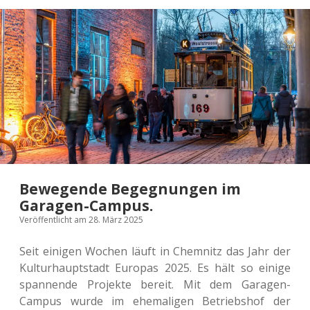
Zu
Gast
bei
der
Pre­
mie­
re
des
Erzgebirgskrimi.
Bewegende Begegnungen im
Garagen-Campus.
Veröffentlicht am 28. März 2025
Seit eini­gen Wochen läuft in Chem­nitz das Jahr der
Kul­tur­haupt­stadt Euro­pas 2025. Es hält so einige
span­nen­de Pro­jek­te bereit. Mit dem Gara­gen-
Campus wurde im ehe­ma­li­gen Betriebs­hof der