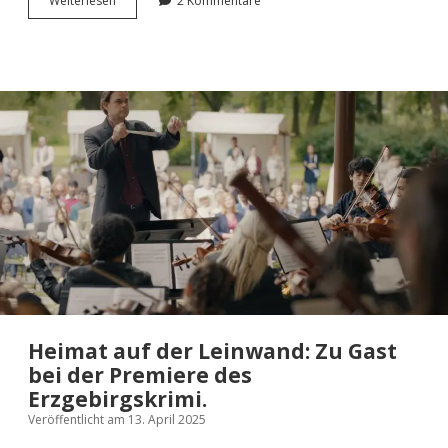
Wei­ter­le­sen
2 Kommentare
nitz
2025:
Bunte
Graf­
fi­
ti
an
grauen
Tagen.
Heimat auf der Leinwand: Zu Gast
bei der Premiere des
Erzgebirgskrimi.
Veröffentlicht am 13. April 2025