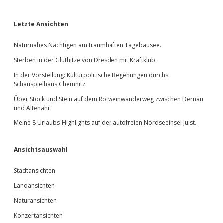
tu­
rel­
les
Sidebar
Letzte Ansichten
Potential.
Naturnahes Nächtigen am traumhaften Tagebausee.
Sterben in der Gluthitze von Dresden mit Kraftklub.
In der Vorstellung: Kulturpolitische Begehungen durchs
Schauspielhaus Chemnitz.
Über Stock und Stein auf dem Rotweinwanderweg zwischen Dernau
und Altenahr.
Meine 8 Urlaubs-Highlights auf der autofreien Nordseeinsel Juist.
Ansichtsauswahl
Stadtansichten
Landansichten
Naturansichten
Konzertansichten