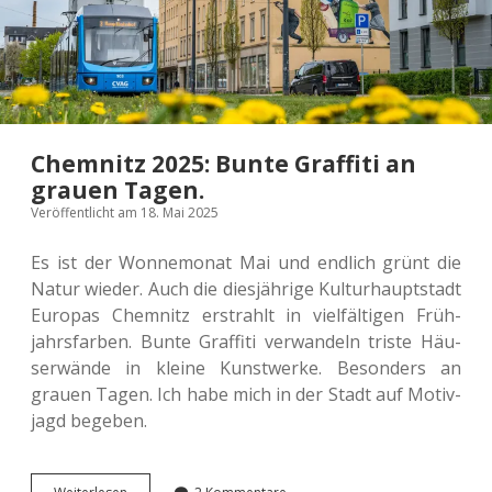
Chemnitz 2025: Bunte Graffiti an
grauen Tagen.
Veröffentlicht am 18. Mai 2025
Es ist der Won­ne­mo­nat Mai und end­lich grünt die
Natur wieder. Auch die dies­jäh­ri­ge Kul­tur­haupt­stadt
Euro­pas Chem­nitz erstrahlt in viel­fäl­ti­gen Früh­
jahrs­far­ben. Bunte Graf­fi­ti ver­wan­deln triste Häu­
ser­wän­de in kleine Kunst­wer­ke. Beson­ders an
grauen Tagen. Ich habe mich in der Stadt auf Moti­v­
jagd begeben.
Chem­