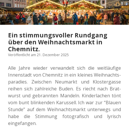
Ein stimmungsvoller Rundgang
über den Weihnachtsmarkt in
Chemnitz.
Veröffentlicht am 21. Dezember 2025
Alle Jahre wieder ver­wan­delt sich die weit­läu­fi­ge
Innen­stadt von Chem­nitz in ein klei­nes Weih­nachts­
pa­ra­dies. Zwi­schen Neu­markt und Klos­ter­gas­se
reihen sich zahl­rei­che Buden. Es riecht nach Brat­
wurst und gebrann­ten Man­deln. Kin­der­la­chen tönt
vom bunt blin­ken­den Karus­sell. Ich war zur “Blauen
Stunde” auf dem Weih­nachts­markt unter­wegs und
habe die Stim­mung foto­gra­fisch und lyrisch
eingefangen.