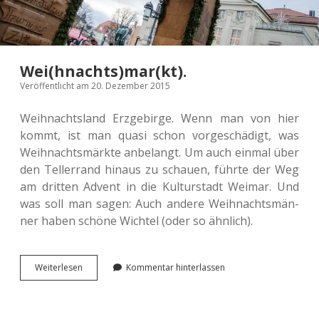
Wei(hnachts)mar(kt).
Veröffentlicht am 20. Dezember 2015
Weih­nachts­land Erz­ge­bir­ge. Wenn man von hier
kommt, ist man quasi schon vor­ge­schä­digt, was
Weih­nachts­märk­te anbe­langt. Um auch einmal über
den Tel­ler­rand hinaus zu schau­en, führte der Weg
am drit­ten Advent in die Kul­tur­stadt Weimar. Und
was soll man sagen: Auch andere Weih­nachts­män­
ner haben schöne Wich­tel (oder so ähnlich).
Wei(hnachts)mar(kt).
Wei­ter­le­sen
Kommentar hinterlassen