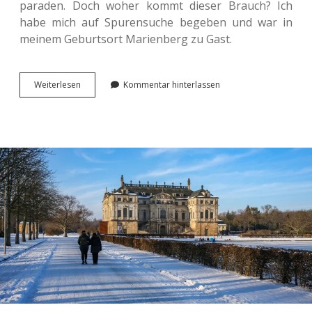
pa­ra­den. Doch woher kommt dieser Brauch? Ich
habe mich auf Spu­ren­su­che bege­ben und war in
meinem Geburts­ort Mari­en­berg zu Gast.
Auf
Wei­ter­le­sen
Kommentar hinterlassen
den
Spuren
der
Berg­
pa­
ra­
de
im
Erzgebirge.