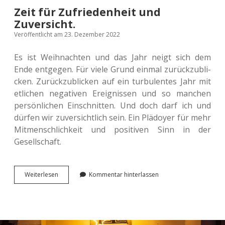
Zeit für Zufriedenheit und
Zuversicht.
Veröffentlicht am 23. Dezember 2022
Es ist Weih­nach­ten und das Jahr neigt sich dem
Ende ent­ge­gen. Für viele Grund einmal zurück­zu­bli­
cken. Zurück­zu­bli­cken auf ein tur­bu­len­tes Jahr mit
etli­chen nega­ti­ven Ereig­nis­sen und so man­chen
per­sön­li­chen Ein­schnit­ten. Und doch darf ich und
dürfen wir zuver­sicht­lich sein. Ein Plä­doy­er für mehr
Mit­mensch­lich­keit und posi­ti­ven Sinn in der
Gesellschaft.
Zeit
Wei­ter­le­sen
Kommentar hinterlassen
für
Zufrie­
den­
heit
und