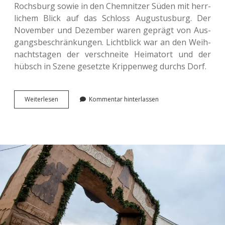
Rochs­burg sowie in den Chem­nit­zer Süden mit herr­
li­chem Blick auf das Schloss Augus­tus­burg. Der
Novem­ber und Dezem­ber waren geprägt von Aus­
gangs­be­schrän­kun­gen. Licht­blick war an den Weih­
nachts­ta­gen der ver­schnei­te Hei­mat­ort und der
hübsch in Szene gesetz­te Krip­pen­weg durchs Dorf.
Quar­
Wei­ter­le­sen
Kommentar hinterlassen
tals­
an­
sich­
ten:
Herbst­
schlös­
ser
und
Winterkrippe.