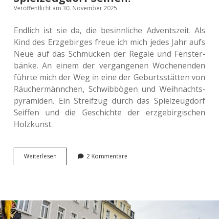
Veröffentlicht am 30. November 2025
End­lich ist sie da, die besinn­li­che Advents­zeit. Als
Kind des Erz­ge­bir­ges freue ich mich jedes Jahr aufs
Neue auf das Schmü­cken der Regale und Fens­ter­
bän­ke. An einem der ver­gan­ge­nen Wochen­en­den
führte mich der Weg in eine der Geburts­stät­ten von
Räu­cher­männ­chen, Schwib­bö­gen und Weih­nachts­
py­ra­mi­den. Ein Streif­zug durch das Spiel­zeug­dorf
Seif­fen und die Geschich­te der erz­ge­bir­gi­schen
Holzkunst.
Auf
Wei­ter­le­sen
2 Kommentare
den
Spuren
der
erz­
ge­
bir­
gi­