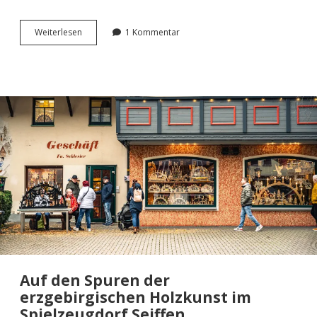
Ein
Wei­ter­le­sen
1 Kommentar
stim­
mungs­
vol­
ler
Rund­
gang
über
den
Weih­
nachts­
markt
in
Chemnitz.
Auf den Spuren der
erzgebirgischen Holzkunst im
Spielzeugdorf Seiffen.