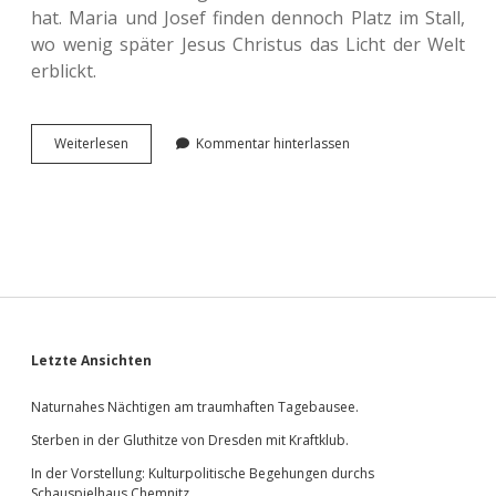
hat. Maria und Josef finden den­noch Platz im Stall,
wo wenig später Jesus Chris­tus das Licht der Welt
erblickt.
Alle
Wei­ter­le­sen
Kommentar hinterlassen
Jahre
wieder.
Sidebar
Letzte Ansichten
Naturnahes Nächtigen am traumhaften Tagebausee.
Sterben in der Gluthitze von Dresden mit Kraftklub.
In der Vorstellung: Kulturpolitische Begehungen durchs
Schauspielhaus Chemnitz.