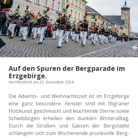
schen
Holz­
kunst
im
Spiel­
zeug­
dorf
Seiffen.
Auf den Spuren der Bergparade im
Erzgebirge.
Veröffentlicht am 22. Dezember 2024
Die Advents- und Weih­nachts­zeit ist im Erz­ge­bir­ge
eine ganz beson­de­re: Fens­ter sind mit fili­gra­ner
Holz­kunst geschmückt und leuch­ten­de Sterne sowie
Schwib­bö­gen erhel­len den dunk­len Win­ter­all­tag.
Durch die Stra­ßen und Gassen der Berg­städ­te
schlän­geln sich zum Wochen­en­de prunk­vol­le Berg­