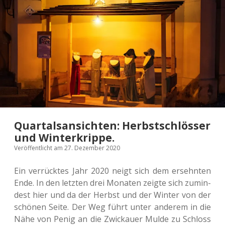
Zuversicht.
Quartalsansichten: Herbstschlösser
und Winterkrippe.
Veröffentlicht am 27. Dezember 2020
Ein ver­rück­tes Jahr 2020 neigt sich dem ersehn­ten
Ende. In den letz­ten drei Mona­ten zeigte sich zumin­
dest hier und da der Herbst und der Winter von der
schö­nen Seite. Der Weg führt unter ande­rem in die
Nähe von Penig an die Zwi­ckau­er Mulde zu Schloss