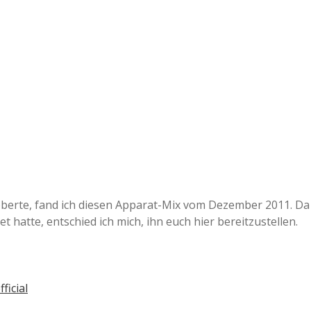
Blog
tö­ber­te, fand ich diesen Appa­rat-Mix vom Dezem­ber 2011. Da
t hatte, ent­schied ich mich, ihn euch hier bereit­zu­stel­len.
ficial