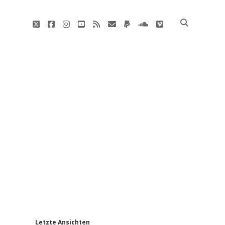
twitter
facebook
instagram
youtube
rss
E-
paypal
soundcloud
vimeo
Mail
'
Letzte Ansichten