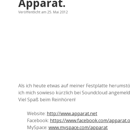
Apparat.
Veröffentlicht am 25. Mai 2012
Als ich heute etwas auf meiner Fest­plat­te her­um­s
ich mich sowie­so kürz­lich bei Sound­cloud ange­mel­de
Viel Spaß beim Reinhören!
Web­site:
http://www.apparat.net
Face­book:
https://www.facebook.com/apparat.of
MySpace:
www.myspace.com/apparat