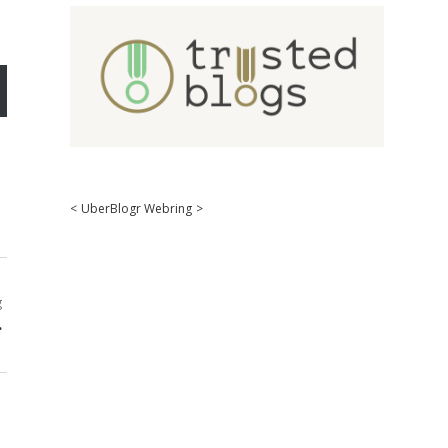
<
UberBlogr Webring
>
g
.