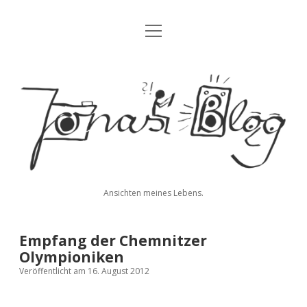
Menü
Blog
öffnen
Über mich
Jonas'
Kontakt
Blog
Impressum
Datenschutz
Ansichten meines Lebens.
twitter
facebook
instagram
youtube
rss
E-
paypal
soundcloud
vimeo
Mail
Empfang der Chemnitzer
Olympioniken
Veröffentlicht am 16. August 2012