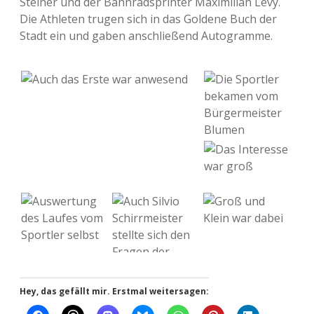
Stei­ner und der Bahn­rad­sprin­ter Maxi­mi­li­an Levy.
Die Ath­le­ten trugen sich in das Gol­de­ne Buch der
Stadt ein und gaben anschlie­ßend Autogramme.
Hey, das gefällt mir. Erstmal weitersagen: