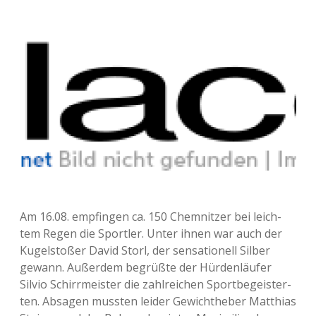
Am 16.08. emp­fin­gen ca. 150 Chem­nit­zer bei leich­
tem Regen die Sport­ler. Unter ihnen war auch der
Kugel­sto­ßer David Storl, der sen­sa­tio­nell Silber
gewann. Außer­dem begrüß­te der Hür­den­läu­fer
Silvio Schirr­meis­ter die zahl­rei­chen Sport­be­geis­ter­
ten. Absa­gen muss­ten leider Gewicht­he­ber Mat­thi­as