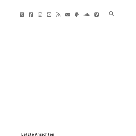
twitter
facebook
instagram
youtube
rss
E-
paypal
soundcloud
vimeo
Mail
'
Letzte Ansichten