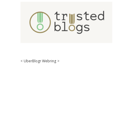
<
UberBlogr Webring
>