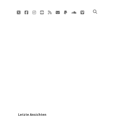
twitter
facebook
instagram
youtube
rss
E-
paypal
soundcloud
vimeo
Mail
'
Letzte Ansichten