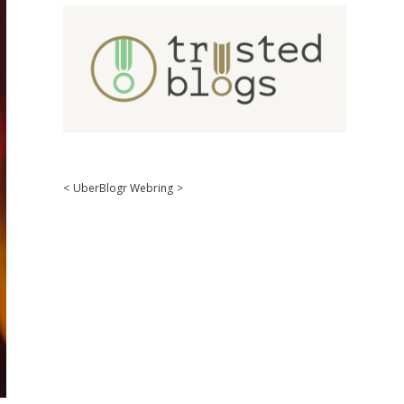
<
UberBlogr Webring
>