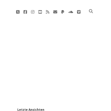
twitter
facebook
instagram
youtube
rss
E-
paypal
soundcloud
vimeo
Mail
'
Letzte Ansichten