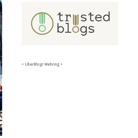
<
UberBlogr Webring
>