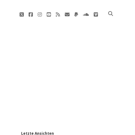
twitter
facebook
instagram
youtube
rss
E-
paypal
soundcloud
vimeo
Mail
'
Letzte Ansichten