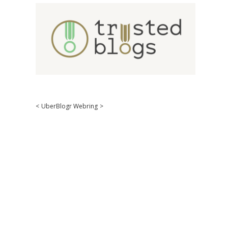
<
UberBlogr Webring
>