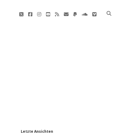
twitter
facebook
instagram
youtube
rss
E-
paypal
soundcloud
vimeo
Mail
'
Letzte Ansichten