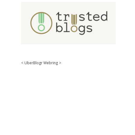
<
UberBlogr Webring
>