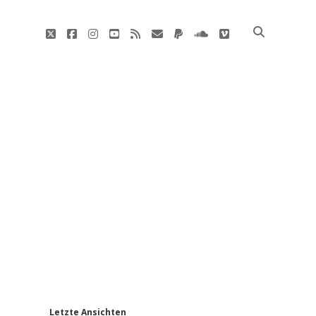
twitter
facebook
instagram
youtube
rss
E-
paypal
soundcloud
vimeo
Mail
'
Letzte Ansichten