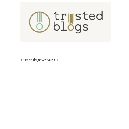
<
UberBlogr Webring
>