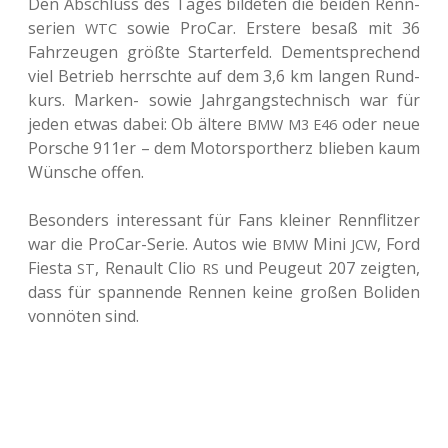
Den Abschluss des Tages bil­de­ten die beiden Renn­
se­ri­en
sowie ProCar. Ers­te­re besaß mit 36
WTC
Fahr­zeu­gen größte Star­ter­feld. Dem­entspre­chend
viel Betrieb herrsch­te auf dem 3,6 km langen Rund­
kurs. Marken- sowie Jahr­gangs­tech­nisch war für
jeden etwas dabei: Ob ältere
oder neue
BMW
M3
E46
Por­sche 911er – dem Motor­sport­herz blie­ben kaum
Wün­sche offen.
Beson­ders inter­es­sant für Fans klei­ner Renn­flit­zer
war die ProCar-Serie. Autos wie
Mini
, Ford
BMW
JCW
Fiesta
, Renault Clio
und Peu­ge­ut 207 zeig­ten,
ST
RS
dass für span­nen­de Rennen keine großen Boli­den
von­nö­ten sind.