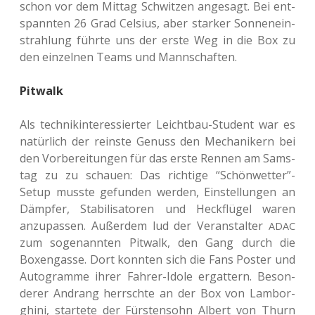
schon vor dem Mittag Schwit­zen ange­sagt. Bei ent­
spann­ten 26 Grad Cel­si­us, aber star­ker Son­nen­ein­
strah­lung führte uns der erste Weg in die Box zu
den ein­zel­nen Teams und Mannschaften.
Pitwalk
Als tech­nik­in­ter­es­sier­ter Leicht­bau-Stu­dent war es
natür­lich der reins­te Genuss den Mecha­ni­kern bei
den Vor­be­rei­tun­gen für das erste Rennen am Sams­
tag zu zu schau­en: Das rich­ti­ge “Schönwetter”-
Setup musste gefun­den werden, Ein­stel­lun­gen an
Dämp­fer, Sta­bi­li­sa­to­ren und Heck­flü­gel waren
anzu­pas­sen. Außer­dem lud der Ver­an­stal­ter
ADAC
zum soge­nann­ten Pit­walk, den Gang durch die
Boxen­gas­se. Dort konn­ten sich die Fans Poster und
Auto­gram­me ihrer Fahrer-Idole ergat­tern. Beson­
de­rer Andrang herrsch­te an der Box von Lam­bor­
ghi­ni, star­te­te der Fürs­ten­sohn Albert von Thurn