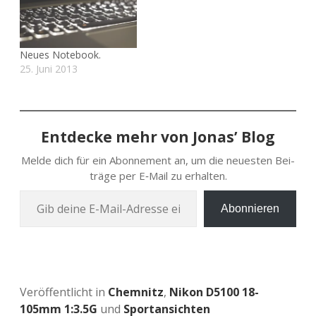
Neues Notebook.
25. Juni 2013
Entdecke mehr von Jonas’ Blog
Melde dich für ein Abon­ne­ment an, um die neu­es­ten Bei­
trä­ge per E‑Mail zu erhalten.
Gib deine E‑Mail-Adres­se ein …
Abonnieren
Veröffentlicht in
Chemnitz
,
Nikon D5100 18-
105mm 1:3.5G
und
Sportansichten