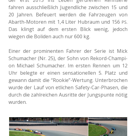
der erst 2015 ins Leben geru­fe­nen Renn­se­rie
fahren aus­schließ­lich Jugend­li­che zwi­schen 15 und
20 Jahren. Befeu­ert werden die Fahr­zeu­gen von
Abarth-Moto­ren mit 1,4 Liter Hub­raum und 156
.
PS
Das klingt auf dem ersten Blick wenig, jedoch
wiegen die Boli­den auch nur 600 kg.
Einer der pro­mi­nen­ten Fahrer der Serie ist Mick
Schu­ma­cher (Nr. 25), der Sohn von Rekord-Cham­pi­
on Micha­el Schu­ma­cher. Im ersten Rennen um 12
Uhr beleg­te er einen sen­sa­tio­nel­len 5. Platz und
gewann damit die “Rookie”-Wertung. Unter­bro­chen
wurde der Lauf von etli­chen Safety-Car-Phasen, die
durch die zahl­rei­chen Aus­rit­te der Jung­spun­te nötig
wurden.