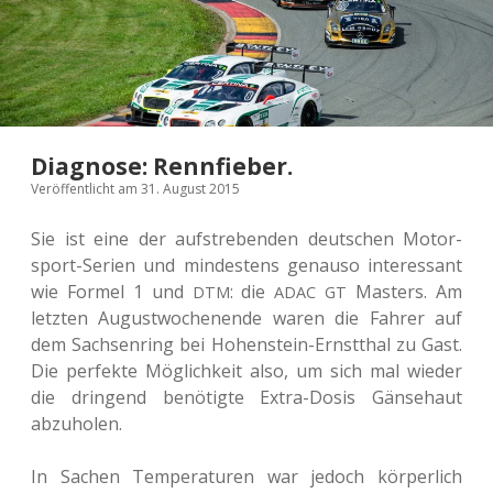
Diagnose: Rennfieber.
Veröffentlicht am 31. August 2015
Sie ist eine der auf­stre­ben­den deut­schen Motor­
sport-Serien und min­des­tens genau­so inter­es­sant
wie Formel 1 und
: die
Mas­ters. Am
DTM
ADAC
GT
letz­ten August­wo­chen­en­de waren die Fahrer auf
dem Sach­sen­ring bei Hohen­stein-Ernst­thal zu Gast.
Die per­fek­te Mög­lich­keit also, um sich mal wieder
die drin­gend benö­tig­te Extra-Dosis Gän­se­haut
abzuholen.
In Sachen Tem­pe­ra­tu­ren war jedoch kör­per­lich