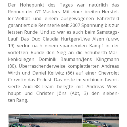
Der Höhe­punkt des Tages war natür­lich das
Rennen der
Mas­ters. Mit einer brei­ten Her­stel­
GT
ler-Viel­falt und einem aus­ge­wo­ge­nen Fah­rer­feld
garan­tiert die Renn­se­rie seit 2007 Span­nung bis zur
letz­ten Runde. Und so war es auch beim Sams­tags-
Lauf: Das Duo Clau­dia Hürtgen/Uwe Alzen (
,
BMW
19) verlor nach einem span­nen­den Kampf in der
vor­let­zen Runde den Sieg an die Schu­berth-Mar­
ken­kol­le­gen Domi­nik Baumann/Jens Kling­mann
(80). Über­ra­schen­der­wei­se kom­plet­tier­ten Andre­as
Wirth und Daniel Keil­witz (66) auf einer Che­vro­let
Cor­vette das Podest. Das erste im vor­hin­ein favo­ri­
sier­te Audi-R8-Team beleg­te mit Andre­as Weis­
haupt und Chris­ter Jöns (Abt, 3) den sie­ben­
ten Rang.