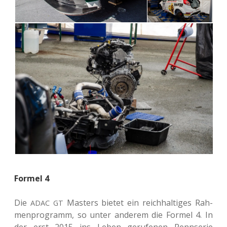
Formel 4
Die
Mas­ters bietet ein reich­hal­ti­ges Rah­
ADAC
GT
men­pro­gramm, so unter ande­rem die Formel 4. In