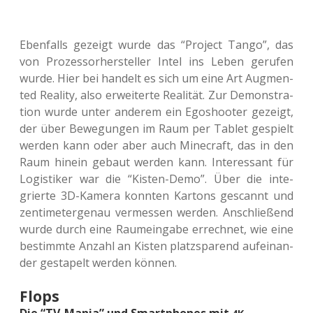
Eben­falls gezeigt wurde das “Pro­ject Tango”, das
von Pro­zes­sor­her­stel­ler Intel ins Leben geru­fen
wurde. Hier bei han­delt es sich um eine Art Aug­men­
ted Rea­li­ty, also erwei­ter­te Rea­li­tät. Zur Demons­tra­
ti­on wurde unter ande­rem ein Ego­shoo­ter gezeigt,
der über Bewe­gun­gen im Raum per Tablet gespielt
werden kann oder aber auch Mine­craft, das in den
Raum hinein gebaut werden kann. Inter­es­sant für
Logis­ti­ker war die “Kisten-Demo”. Über die inte­
grier­te 3D-Kamera konn­ten Kar­tons gescannt und
zen­ti­me­ter­ge­nau ver­mes­sen werden. Anschlie­ßend
wurde durch eine Raum­ein­ga­be errech­net, wie eine
bestimm­te Anzahl an Kisten platz­spa­rend auf­ein­an­
der gesta­pelt werden können.
Flops