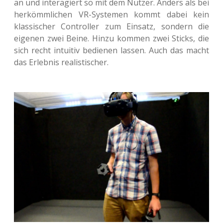
an und inter­agiert so mit dem Nutzer. Anders als bei
her­kömm­li­chen VR-Sys­te­men kommt dabei kein
klas­si­scher Con­trol­ler zum Ein­satz, son­dern die
eige­nen zwei Beine. Hinzu kommen zwei Sticks, die
sich recht intui­tiv bedie­nen lassen. Auch das macht
das Erleb­nis realistischer.