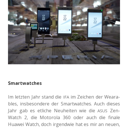
Smartwatches
Im letz­ten Jahr stand die
im Zei­chen der Weara­
IFA
bles, ins­be­son­de­re der Smart­wat­ches. Auch dieses
Jahr gab es etli­che Neu­hei­ten wie die
Zen­
ASUS
Watch 2, die Moto­ro­la 360 oder auch die finale
Huawei Watch, doch irgend­wie hat es mir an neuen,