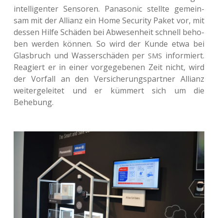
intel­li­gen­ter Sen­so­ren. Pana­so­nic stell­te gemein­
sam mit der Alli­anz ein Home Secu­ri­ty Paket vor, mit
dessen Hilfe Schä­den bei Abwe­sen­heit schnell beho­
ben werden können. So wird der Kunde etwa bei
Glas­bruch und Was­ser­schä­den per
infor­miert.
SMS
Reagiert er in einer vor­ge­ge­be­nen Zeit nicht, wird
der Vor­fall an den Ver­si­che­rungs­part­ner Alli­anz
wei­ter­ge­lei­tet und er küm­mert sich um die
Behebung.