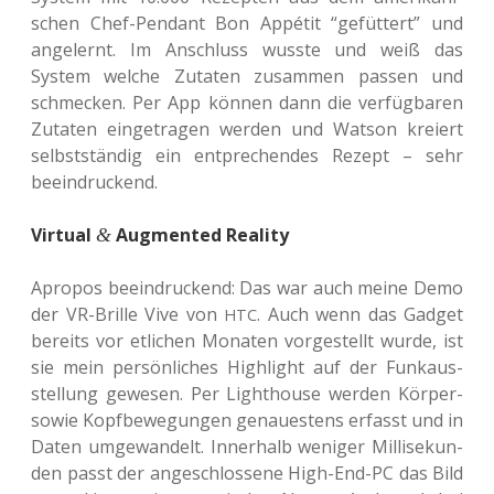
schen Chef-Pen­dant Bon Appé­tit “gefüt­tert” und
ange­lernt. Im Anschluss wusste und weiß das
System welche Zuta­ten zusam­men passen und
schme­cken. Per App können dann die ver­füg­ba­ren
Zuta­ten ein­ge­tra­gen werden und Watson kre­iert
selbst­stän­dig ein ent­pre­chen­des Rezept – sehr
beeindruckend.
Virtual
Augmented Reality
&
Apro­pos beein­dru­ckend: Das war auch meine Demo
der VR-Brille Vive von
. Auch wenn das Gadget
HTC
bereits vor etli­chen Mona­ten vor­ge­stellt wurde, ist
sie mein per­sön­li­ches High­light auf der Funk­aus­
stel­lung gewe­sen. Per Light­house werden Körper-
sowie Kopf­be­we­gun­gen genau­es­tens erfasst und in
Daten umge­wan­delt. Inner­halb weni­ger Mil­li­se­kun­
den passt der ange­schlos­se­ne High-End-PC das Bild