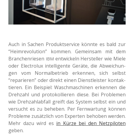
Auch in Sachen Pro­dukt­ser­vice könnte es bald zur
“Heim­re­vo­lu­ti­on” kommen. Gemein­sam mit dem
Bran­chen­rie­sen
ent­wi­ckeln Her­stel­ler wie Miele
IBM
oder Elec­tro­lux intel­li­gen­te Geräte, die Abwei­chun­
gen vom Nor­mal­be­trieb erken­nen, sich selbst
“repa­rie­ren” oder direkt einen Dienst­leis­ter kon­tak­
tie­ren. Ein Bei­spiel: Wasch­ma­schi­nen erken­nen die
Dreh­zahl und pro­to­kol­lie­ren diese. Bei Pro­ble­men
wie Dreh­zahl­ab­fall greift das System selbst ein und
ver­sucht es zu behe­ben. Per Fern­war­tung können
Pro­ble­me zusätz­lich von Exper­ten beho­ben werden.
Mehr dazu wird es
in Kürze bei den Netz­pi­lo­ten
geben.