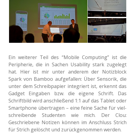
Ein wei­te­rer Teil des “Mobile Com­pu­ting” ist die
Peri­phe­rie, die in Sachen Usa­bi­li­ty stark zuge­legt
hat. Hier ist mir unter ande­rem der Notiz­block
Spark von Bamboo auf­ge­fal­len: Über Sen­so­rik, die
unter dem Schreib­pa­pier inte­griert ist, erkennt das
Gadget Ein­ga­ben bzw. die eigene Schrift. Das
Schrift­bild wird anschlie­ßend 1:1 auf das Tablet oder
Smart­phone über­tra­gen – eine feine Sache für viel­
schrei­ben­de Stu­den­ten wie mich. Der Clou:
Geschrie­be­ne Noti­zen können im Anschluss Strich
für Strich gelöscht und zurück­ge­nom­men werden.