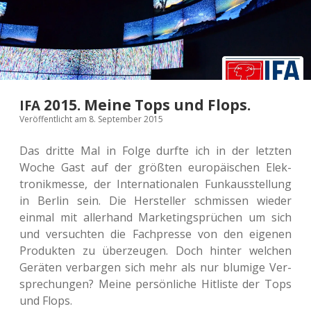
2015. Meine Tops und Flops.
IFA
Veröffentlicht am 8. September 2015
Das dritte Mal in Folge durfte ich in der letz­ten
Woche Gast auf der größ­ten euro­päi­schen Elek­
tronik­mes­se, der Inter­na­tio­na­len Funk­aus­stel­lung
in Berlin sein. Die Her­stel­ler schmis­sen wieder
einmal mit aller­hand Mar­ke­ting­sprü­chen um sich
und ver­such­ten die Fach­pres­se von den eige­nen
Pro­duk­ten zu über­zeu­gen. Doch hinter wel­chen
Gerä­ten ver­bar­gen sich mehr als nur blu­mi­ge Ver­
spre­chun­gen? Meine per­sön­li­che Hit­lis­te der Tops
und Flops.