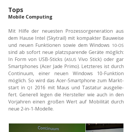
Tops
Mobile Computing
Mit Hilfe der neu­es­ten Pro­zes­sor­ge­ne­ra­ti­on aus
dem Hause Intel (Sky­trail) mit kom­pak­ter Bau­wei­se
und neuen Funk­tio­nen sowie dem Win­dows
10-OS
sind ab sofort neue platz­spa­ren­de Geräte mög­lich:
In Form von USB-Sticks (
Vivo Stick) oder gar
ASUS
Smart­phones (Acer Jade Primo). Letz­te­res ist durch
Con­ti­nu­um, einer neuen Win­dows 10-Funk­ti­on
mög­lich. So wird das Acer-Smart­phone zum Markt­
start in
2016 mit Maus und Tas­ta­tur aus­ge­lie­
Q1
fert. Gene­rell legen die Her­stel­ler wie auch in den
Vor­jah­ren einen großen Wert auf Mobi­li­tät durch
neue 2‑in-1-Model­le.