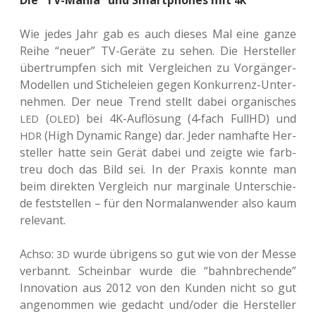
Die “TV-Mania” und Smartphones mit
4K
Wie jedes Jahr gab es auch dieses Mal eine ganze
Reihe “neuer” TV-Geräte zu sehen. Die Her­stel­ler
über­trump­fen sich mit Ver­glei­chen zu Vor­gän­ger-
Model­len und Sti­che­lei­en gegen Kon­kur­renz-Unter­
neh­men. Der neue Trend stellt dabei orga­ni­sches
(
) bei 4K-Auf­lö­sung (4‑fach FullHD) und
LED
OLED
(High Dyna­mic Range) dar. Jeder nam­haf­te Her­
HDR
stel­ler hatte sein Gerät dabei und zeigte wie farb­
treu doch das Bild sei. In der Praxis konnte man
beim direk­ten Ver­gleich nur mar­gi­na­le Unter­schie­
de fest­stel­len – für den Nor­mal­an­wen­der also kaum
relevant.
Achso:
wurde übri­gens so gut wie von der Messe
3D
ver­bannt. Schein­bar wurde die “bahn­bre­chen­de”
Inno­va­ti­on aus 2012 von den Kunden nicht so gut
ange­nom­men wie gedacht und/oder die Her­stel­ler