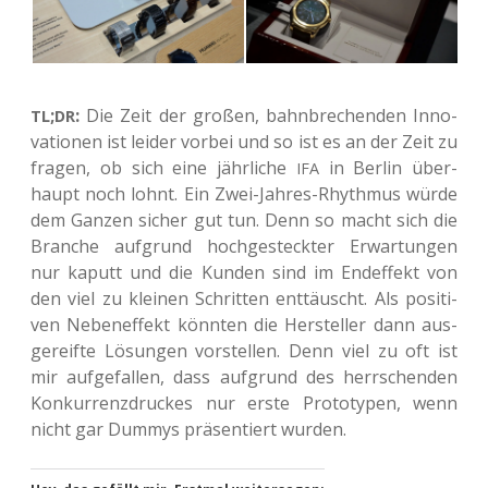
;
:
Die Zeit der großen, bahn­bre­chen­den Inno­
TL
DR
va­tio­nen ist leider vorbei und so ist es an der Zeit zu
fragen, ob sich eine jähr­li­che
in Berlin über­
IFA
haupt noch lohnt. Ein Zwei-Jahres-Rhyth­mus würde
dem Ganzen sicher gut tun. Denn so macht sich die
Bran­che auf­grund hoch­ge­steck­ter Erwar­tun­gen
nur kaputt und die Kunden sind im End­ef­fekt von
den viel zu klei­nen Schrit­ten ent­täuscht. Als posi­ti­
ven Neben­ef­fekt könn­ten die Her­stel­ler dann aus­
ge­reif­te Lösun­gen vor­stel­len. Denn viel zu oft ist
mir auf­ge­fal­len, dass auf­grund des herr­schen­den
Kon­kur­renz­dru­ckes nur erste Pro­to­ty­pen, wenn
nicht gar Dummys prä­sen­tiert wurden.