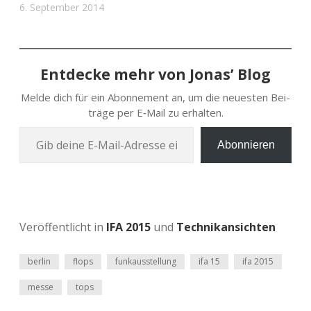
6. September 2014
Entdecke mehr von Jonas’ Blog
Melde dich für ein Abon­ne­ment an, um die neu­es­ten Bei­
trä­ge per E‑Mail zu erhalten.
Gib deine E‑Mail-Adres­se ein …
Abonnieren
Veröffentlicht in
IFA 2015
und
Technikansichten
berlin
flops
funkausstellung
ifa 15
ifa 2015
messe
tops