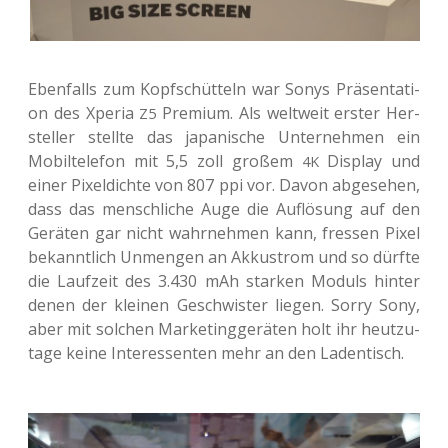
Eben­falls zum Kopf­schüt­teln war Sonys Prä­sen­ta­ti­
on des Xperia
Pre­mi­um. Als welt­weit erster Her­
Z5
stel­ler stell­te das japa­ni­sche Unter­neh­men ein
Mobil­te­le­fon mit 5,5 zoll großem
Dis­play und
4K
einer Pixel­dich­te von 807 ppi vor. Davon abge­se­hen,
dass das mensch­li­che Auge die Auf­lö­sung auf den
Gerä­ten gar nicht wahr­neh­men kann, fres­sen Pixel
bekannt­lich Unmen­gen an Akku­strom und so dürfte
die Lauf­zeit des 3.430 mAh star­ken Moduls hinter
denen der klei­nen Geschwis­ter liegen. Sorry Sony,
aber mit sol­chen Mar­ke­ting­ge­rä­ten holt ihr heut­zu­
ta­ge keine Inter­es­sen­ten mehr an den Ladentisch.