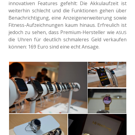
inno­va­ti­ven Fea­tures gefehlt: Die Akku­lauf­zeit ist
wei­ter­hin schlecht und die Funk­tio­nen gehen über
Benach­rich­ti­gung, eine Anzei­ge­n­er­wei­te­rung sowie
Fit­ness-Auf­zeich­nun­gen kaum hinaus. Erfreu­lich ist
jedoch zu sehen, dass Pre­mi­um-Her­stel­ler wie
ASUS
die Uhren für deut­lich schma­le­res Geld ver­kau­fen
können: 169 Euro sind eine echt Ansage.