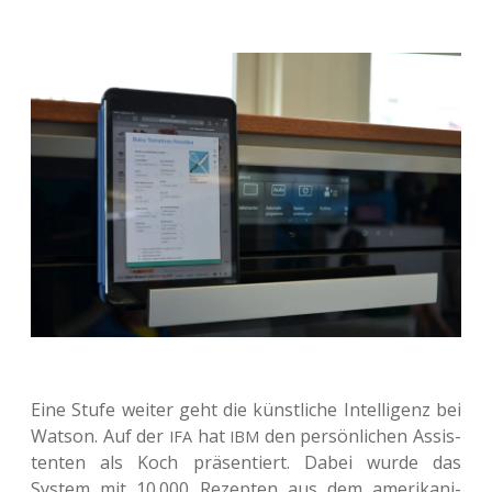
Eine Stufe weiter geht die künst­li­che Intel­li­genz bei
Watson. Auf der
hat
den per­sön­li­chen Assis­
IFA
IBM
ten­ten als Koch prä­sen­tiert. Dabei wurde das
System mit 10.000 Rezep­ten aus dem ame­ri­ka­ni­