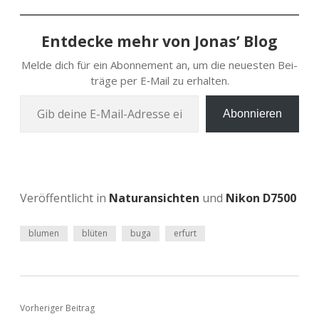
Entdecke mehr von Jonas’ Blog
Melde dich für ein Abon­ne­ment an, um die neu­es­ten Bei­
trä­ge per E‑Mail zu erhalten.
Gib deine E‑Mail-Adres­se ein …
Abonnieren
Veröffentlicht in
Naturansichten
und
Nikon D7500
blumen
blüten
buga
erfurt
Vorheriger Beitrag