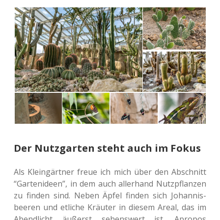
Der Nutzgarten steht auch im Fokus
Als Klein­gärt­ner freue ich mich über den Abschnitt
“Gar­ten­ideen”, in dem auch aller­hand Nutz­pflan­zen
zu finden sind. Neben Äpfel finden sich Johan­nis­
bee­ren und etli­che Kräu­ter in diesem Areal, das im
Abend­licht äußerst sehens­wert ist. Apro­pos