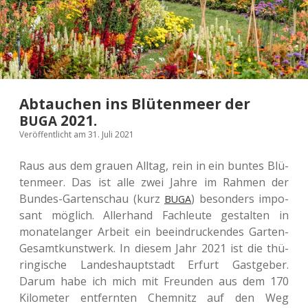
Abtauchen ins Blütenmeer der
2021.
BUGA
Veröffentlicht am 31. Juli 2021
Raus aus dem grauen Alltag, rein in ein buntes Blü­
ten­meer. Das ist alle zwei Jahre im Rahmen der
Bundes-Gar­ten­schau (kurz
) beson­ders impo­
BUGA
sant mög­lich. Aller­hand Fach­leu­te gestal­ten in
mona­te­lan­ger Arbeit ein beein­dru­cken­des Garten-
Gesamt­kunst­werk. In diesem Jahr 2021 ist die thü­
rin­gi­sche Lan­des­haupt­stadt Erfurt Gast­ge­ber.
Darum habe ich mich mit Freun­den aus dem 170
Kilo­me­ter ent­fern­ten Chem­nitz auf den Weg