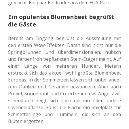
gemacht. Ein paar Ein­drü­cke aus dem EGA-Park.
Ein opulentes Blumenbeet begrüßt
die Gäste
Bereits am Ein­gang begrüßt die Aus­stel­lung mit
den ersten Wow-Effek­ten. Damit sind nicht nur die
Spring­brun­nen und über­di­men­sio­na­len, hübsch
und far­ben­froh bepflanz­ten Stein-Etager meint. Auf
einer Länge von meh­re­ren Hun­dert Metern
erstreckt sich das aktu­ell wohl größte Blu­men­beet
Euro­pas. In der Som­mer­zeit lassen sich unter ande­
rem Dah­li­en und Gera­ni­en bewun­dern. Aber auch
Primel, Son­nen­hut und Co. erfreu­en das Auge. Zwi­
schen­durch zeigt sich auch die ein oder andere
Laven­del­pflan­ze. So ist die Fläche ein Spiel­platz für
Schmet­ter­lin­ge und Hum­meln, die sich an den
Blüten ergötzen.