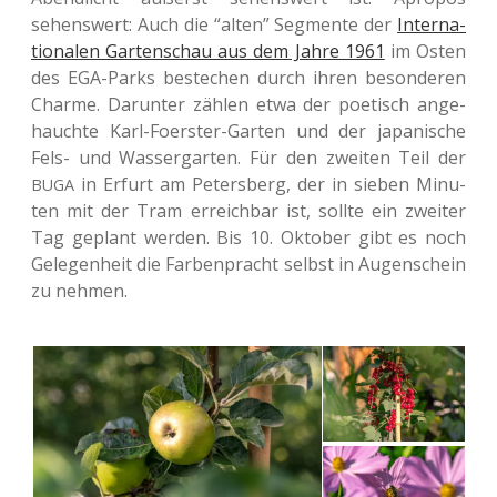
sehens­wert: Auch die “alten” Seg­men­te der
Inter­na­
tio­na­len Gar­ten­schau aus dem Jahre 1961
im Osten
des EGA-Parks bestechen durch ihren beson­de­ren
Charme. Dar­un­ter zählen etwa der poe­tisch ange­
hauch­te Karl-Foers­ter-Garten und der japa­ni­sche
Fels- und Was­ser­gar­ten. Für den zwei­ten Teil der
in Erfurt am Peters­berg, der in sieben Minu­
BUGA
ten mit der Tram erreich­bar ist, sollte ein zwei­ter
Tag geplant werden. Bis 10. Okto­ber gibt es noch
Gele­gen­heit die Far­ben­pracht selbst in Augen­schein
zu nehmen.