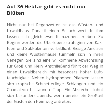
Auf 36 Hektar gibt es nicht nur
Blüten
Nicht nur bei Regen­wet­ter ist das Wüsten- und
Urwald­haus Dana­kil einen Besuch wert. In ihm
lassen sich gleich zwei Kli­ma­zo­nen erle­ben. Zu
Beginn werden die Über­le­bens­stra­te­gien von Kak­
teen und Suk­ku­len­ten ver­bild­licht. Rie­si­ge Amei­sen
und kleine Wüs­ten­mäu­se tum­meln sich in ihren
Gehe­gen. Sie sind eine will­kom­me­ne Abwechs­lung
für Groß und Klein. Anschlie­ßend führt der Weg in
einen Urwald­be­reich mit beson­ders hoher Luft­
feuch­tig­keit. Neben hydro­pho­ben Pflan­zen lassen
sich tro­pi­sche Schmet­ter­lin­ge, Schlan­gen und ein
Cha­mä­le­on bestau­nen. Tipp: Ein Abste­cher lohnt
sich beson­ders abends, wenn bereits ein Groß­teil
der Gästen den Heim­weg antreten.