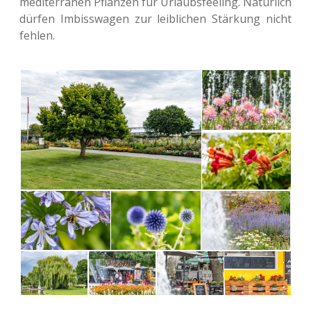
medi­ter­ra­nen Pflan­zen für Urlaubs­fee­ling. Natür­lich
dürfen Imbiss­wa­gen zur leib­li­chen Stär­kung nicht
fehlen.