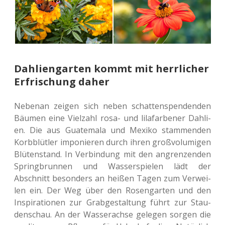
Dahliengarten kommt mit herrlicher
Erfrischung daher
Neben­an zeigen sich neben schat­ten­spen­den­den
Bäumen eine Viel­zahl rosa- und lila­far­be­ner Dah­li­
en. Die aus Gua­te­ma­la und Mexiko stam­men­den
Korb­blüt­ler impo­nie­ren durch ihren groß­vo­lu­mi­gen
Blü­ten­stand. In Ver­bin­dung mit den angren­zen­den
Spring­brun­nen und Was­ser­spie­len lädt der
Abschnitt beson­ders an heißen Tagen zum Ver­wei­
len ein. Der Weg über den Rosen­gar­ten und den
Inspi­ra­tio­nen zur Grab­ge­stal­tung führt zur Stau­
den­schau. An der Was­ser­ach­se gele­gen sorgen die