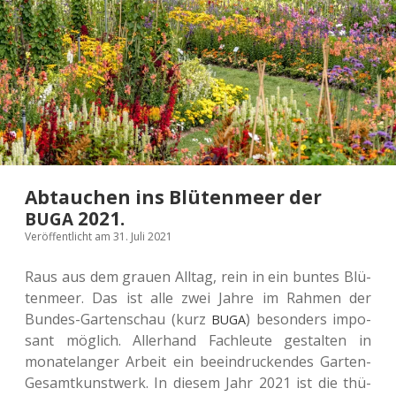
Abtauchen ins Blütenmeer der
2021.
BUGA
Veröffentlicht am 31. Juli 2021
Raus aus dem grauen Alltag, rein in ein buntes Blü­
ten­meer. Das ist alle zwei Jahre im Rahmen der
Bundes-Gar­ten­schau (kurz
) beson­ders impo­
BUGA
sant mög­lich. Aller­hand Fach­leu­te gestal­ten in
mona­te­lan­ger Arbeit ein beein­dru­cken­des Garten-
Gesamt­kunst­werk. In diesem Jahr 2021 ist die thü­