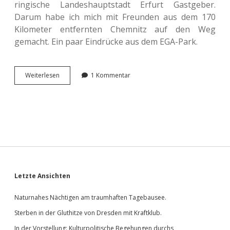
rin­gi­sche Lan­des­haupt­stadt Erfurt Gast­ge­ber.
Darum habe ich mich mit Freun­den aus dem 170
Kilo­me­ter ent­fern­ten Chem­nitz auf den Weg
gemacht. Ein paar Ein­drü­cke aus dem EGA-Park.
Abtau­
Wei­ter­le­sen
1 Kommentar
chen
ins
Blü­
ten­
meer
der
<span
class=“caps”>
</span> 2021.
BUGA
Sidebar
Letzte Ansichten
Naturnahes Nächtigen am traumhaften Tagebausee.
Sterben in der Gluthitze von Dresden mit Kraftklub.
In der Vorstellung: Kulturpolitische Begehungen durchs