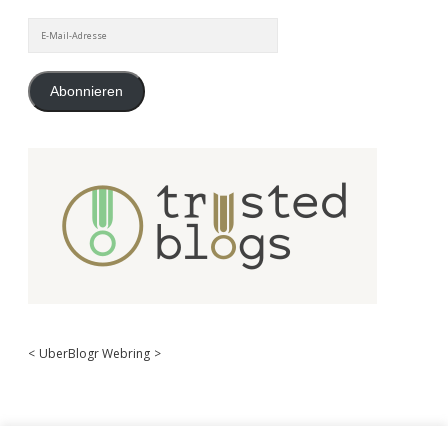
E-
Mail-
Adresse
Abonnieren
<
UberBlogr Webring
>