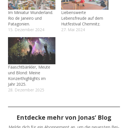
Im Miniatur Wunderland.
Liebenswerte
Rio de Janeiro und
Lebensfreude auf dem
Patagonien.
Hutfestival Chemnitz.
15. Dezember 2024
27. Mai 2024
Fäaschtbänkler, Meute
und Blond: Meine
Konzerthighlights im
Jahr 2025.
28. Dezember 2025
Entdecke mehr von Jonas’ Blog
Melde dich für ein Abon­ne­ment an, um die neu­es­ten Bei­