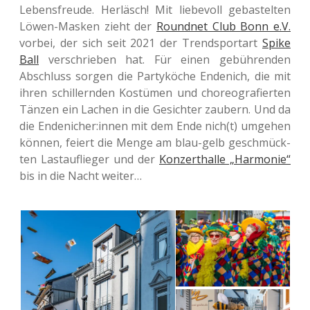
Lebens­freu­de. Her­läsch! Mit lie­be­voll gebas­tel­ten
Löwen-Masken zieht der
Round­net Club Bonn e.V.
vorbei, der sich seit 2021 der Trend­sport­art
Spike
Ball
ver­schrie­ben hat. Für einen gebüh­ren­den
Abschluss sorgen die Par­ty­kö­che Ende­nich, die mit
ihren schil­lern­den Kos­tü­men und cho­reo­gra­fier­ten
Tänzen ein Lachen in die Gesich­ter zau­bern. Und da
die Endenicher:innen mit dem Ende nich(t) umge­hen
können, feiert die Menge am blau-gelb geschmück­
ten Last­au­flie­ger und der
Kon­zert­hal­le „Har­mo­nie“
bis in die Nacht weiter…