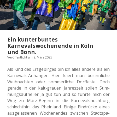
Ein kunterbuntes
Karnevalswochenende in Köln
und Bonn.
Veröffentlicht am 9. März 2025
Als Kind des Erz­ge­bir­ges bin ich alles andere als ein
Kar­ne­vals-Anhän­ger. Hier feiert man besinn­li­che
Weih­nach­ten oder som­mer­li­che Dorf­fes­te. Doch
gerade in der kalt-grauen Jah­res­zeit sollen Stim­
mungs­auf­hel­ler ja gut tun und so führte mich der
Weg zu März-Beginn in die Kar­ne­vals­hoch­burg
schlecht­hin: das Rhein­land. Einige Ein­drü­cke eines
aus­ge­las­se­nen Wochen­en­des zwi­schen Stadt­spa­