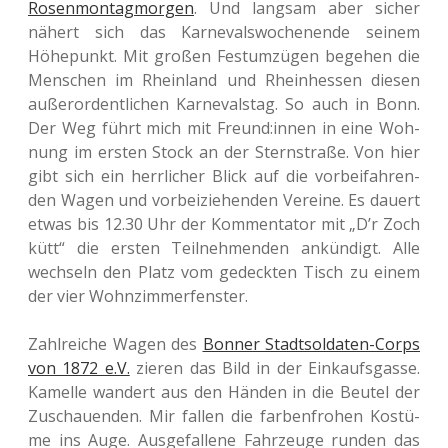
Rosen­mon­tag­mor­gen
. Und lang­sam aber sicher
nähert sich das Kar­ne­vals­wo­chen­en­de seinem
Höhe­punkt. Mit großen Fest­um­zü­gen bege­hen die
Men­schen im Rhein­land und Rhein­hes­sen diesen
außer­or­dent­li­chen Kar­ne­vals­tag. So auch in Bonn.
Der Weg führt mich mit Freund:innen in eine Woh­
nung im ersten Stock an der Stern­stra­ße. Von hier
gibt sich ein herr­li­cher Blick auf die vor­bei­fah­ren­
den Wagen und vor­bei­zie­hen­den Ver­ei­ne. Es dauert
etwas bis 12.30 Uhr der Kom­men­ta­tor mit „D’r Zoch
kütt“ die ersten Teil­neh­men­den ankün­digt. Alle
wech­seln den Platz vom gedeck­ten Tisch zu einem
der vier Wohnzimmerfenster.
Zahl­rei­che Wagen des
Bonner Stadt­sol­da­ten-Corps
von 1872 e.V.
zieren das Bild in der Ein­kaufs­gas­se.
Kamel­le wan­dert aus den Händen in die Beutel der
Zuschau­en­den. Mir fallen die far­ben­fro­hen Kos­tü­
me ins Auge. Aus­ge­fal­le­ne Fahr­zeu­ge runden das