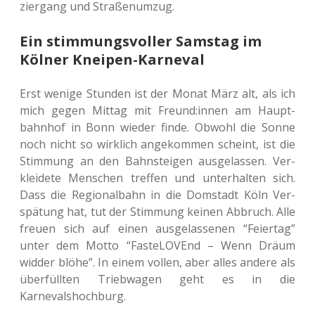
zier­gang und Straßenumzug.
Ein stimmungsvoller Samstag im
Kölner Kneipen-Karneval
Erst wenige Stun­den ist der Monat März alt, als ich
mich gegen Mittag mit Freund:innen am Haupt­
bahn­hof in Bonn wieder finde. Obwohl die Sonne
noch nicht so wirk­lich ange­kom­men scheint, ist die
Stim­mung an den Bahn­stei­gen aus­ge­las­sen. Ver­
klei­de­te Men­schen tref­fen und unter­hal­ten sich.
Dass die Regio­nal­bahn in die Dom­stadt Köln Ver­
spä­tung hat, tut der Stim­mung keinen Abbruch. Alle
freuen sich auf einen aus­ge­las­se­nen “Fei­er­tag”
unter dem Motto “Fas­teL­OVEnd – Wenn Dräum
widder blöhe”. In einem vollen, aber alles andere als
über­füll­ten Trieb­wa­gen geht es in die
Karnevalshochburg.