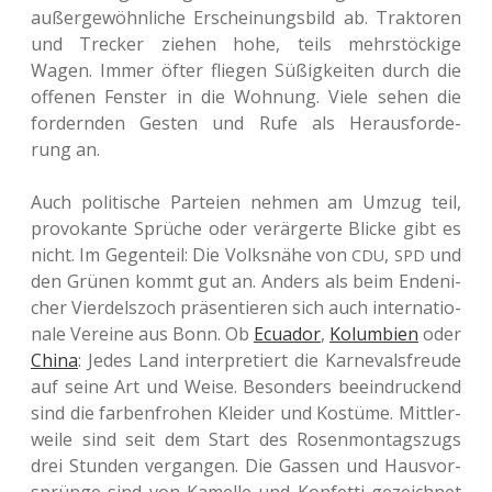
außer­ge­wöhn­li­che Erschei­nungs­bild ab. Trak­to­ren
und Tre­cker ziehen hohe, teils mehr­stö­cki­ge
Wagen. Immer öfter flie­gen Süßig­kei­ten durch die
offe­nen Fens­ter in die Woh­nung. Viele sehen die
for­dern­den Gesten und Rufe als Her­aus­for­de­
rung an.
Auch poli­ti­sche Par­tei­en nehmen am Umzug teil,
pro­vo­kan­te Sprü­che oder ver­är­ger­te Blicke gibt es
nicht. Im Gegen­teil: Die Volks­nä­he von
,
und
CDU
SPD
den Grünen kommt gut an. Anders als beim Ende­ni­
cher Vier­dels­zoch prä­sen­tie­ren sich auch inter­na­tio­
na­le Ver­ei­ne aus Bonn. Ob
Ecua­dor
,
Kolum­bi­en
oder
China
: Jedes Land inter­pre­tiert die Kar­ne­vals­freu­de
auf seine Art und Weise. Beson­ders beein­dru­ckend
sind die far­ben­fro­hen Klei­der und Kos­tü­me. Mitt­ler­
wei­le sind seit dem Start des Rosen­mon­tags­zugs
drei Stun­den ver­gan­gen. Die Gassen und Haus­vor­