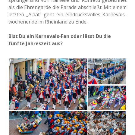
sprün­ge sind von Kamel­le und Kon­fet­ti gezeich­net
als die Ehren­gar­de die Parade abschließt. Mit einem
letz­ten „Alaaf“ geht ein ein­drucks­vol­les Kar­ne­vals­
wo­chen­en­de im Rhein­land zu Ende.
Bist Du ein Kar­ne­vals-Fan oder lässt Du die
fünfte Jah­res­zeit aus?