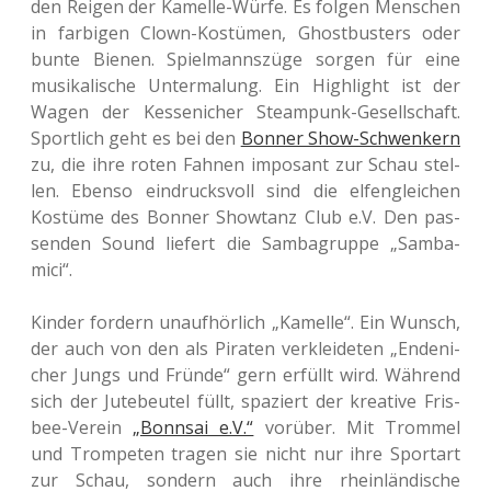
den Reigen der Kamel­le-Würfe. Es folgen Men­schen
in far­bi­gen Clown-Kos­tü­men, Ghost­bus­ters oder
bunte Bienen. Spiel­manns­zü­ge sorgen für eine
musi­ka­li­sche Unter­ma­lung. Ein High­light ist der
Wagen der Kes­se­ni­cher Steam­punk-Gesell­schaft.
Sport­lich geht es bei den
Bonner Show-Schwen­kern
zu, die ihre roten Fahnen impo­sant zur Schau stel­
len. Ebenso ein­drucks­voll sind die elfen­glei­chen
Kos­tü­me des Bonner Show­tanz Club e.V. Den pas­
sen­den Sound lie­fert die Sam­ba­grup­pe „Samba­
mici“.
Kinder for­dern unauf­hör­lich „Kamel­le“. Ein Wunsch,
der auch von den als Pira­ten ver­klei­de­ten „Ende­ni­
cher Jungs und Fründe“ gern erfüllt wird. Wäh­rend
sich der Jute­beu­tel füllt, spa­ziert der krea­ti­ve Fris­
bee-Verein
„Bonn­sai e.V.“
vor­über. Mit Trom­mel
und Trom­pe­ten tragen sie nicht nur ihre Sport­art
zur Schau, son­dern auch ihre rhein­län­di­sche