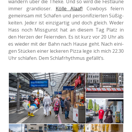
wan­dern über die Theke. Und so wird die Fest­lau­ne
immer gran­dio­ser.
Kölle Alaaf!
Cow­boys feiern
gemein­sam mit Scha­fen und per­so­ni­fi­zier­ten Süßig­
kei­ten. Jede:r ist ein­zig­ar­tig und doch gleich. Weder
Hass noch Miss­gunst hat an diesem Tag Platz in
den Herzen der Fei­ern­den. Es ist kurz vor 20 Uhr als
es wieder mit der Bahn nach Hause geht. Nach eini­
gen Stü­cken einer lecke­ren Pizza lege ich mich 22.30
Uhr schla­fen. Dem Schlaf­rhyth­mus gefällt’s.