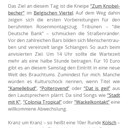
Das Ziel an diesem Tag ist die Kneipe
“Zum Kno­bel­
be­cher”
im
Bel­gi­schen Vier­tel
. Auf dem Weg dahin
zeigen sich die ersten Vor­be­rei­tun­gen für den
berühm­ten Rosen­mon­tags­zug. Tri­bü­nen – “die
Deut­sche Bank” – schmü­cken die Stra­ßen­rän­der.
Vor den zahl­rei­chen Bars bilden sich Men­schen­trau­
ben und ver­ein­zelt lange Schlan­gen. So auch beim
anvi­sier­ten Ziel. Um 14 Uhr sollte die War­te­zeit
mehr als eine halbe Stunde betra­gen. Für 10 Euro
gibt es an diesem Sams­tag den Ein­tritt in eine neue
Welt des Brauch­tums. Zumin­dest für mich. Manche
würden es Kul­tur­schock nennen, wenn Titel wie
“Kamel­le­bud”
,
“Pol­tero­vend”
oder
“Dat is geil”
aus
den Laut­spre­chern plärrt. Da sind Songs wie
“Stadt
mit K”
,
“Colo­nia Tro­pi­cal”
oder
“Wackel­kon­takt”
eine
will­kom­me­ne Abwechslung.
Kranz um Kranz – so heißt eine 10er Runde
Kölsch
–