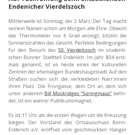
Endenicher Vierdelszoch
Mitt­ler­wei­le ist Sonn­tag, der 2. März. Der Tag macht
seinem Namen schon am Morgen alle Ehre: Obwohl
das Ther­mo­me­ter nur 6 Grad anzeigt, kit­zeln die
Son­nen­strah­len das Gesicht. Per­fek­te Bedin­gun­gen
für den Besuch des
50. Vier­dels­zoch
im stu­den­ti­
schen Bonner Stadt­teil Ende­nich. Im Jahr 804 erst­
mals genannt, ist es heute eines der kul­tu­rel­len
Zen­tren der ehe­ma­li­gen Bun­des­haupt­stadt. Auf den
Stra­ßen suchen sich die ver­klei­de­ten Narr:innen
ihren Platz. Die Fron­gas­se, dem Ort an dem sich
unter ande­rem
Bill Mock­rid­ges “Spring­maus”
befin­
det, ist ein wahrer Publikumsmagnet.
Es ist 11 Uhr als die ersten Wagen um die Kreu­zung
biegen. Der Vor­stand des Orts­aus­schuss Bonn-
Ende­nich e.V. eröff­net vom geschmück­ten Hänger