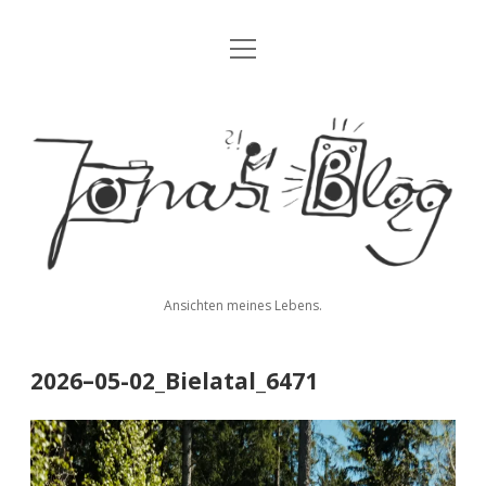
Menü
Blog
öffnen
Über mich
Jonas'
Kontakt
Blog
Impressum
Datenschutz
Ansichten meines Lebens.
twitter
facebook
instagram
youtube
rss
E-
paypal
soundcloud
vimeo
Mail
2026–05-02_Bielatal_6471