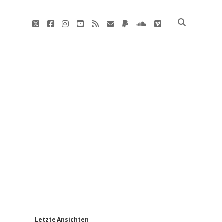
twitter
facebook
instagram
youtube
rss
E-
paypal
soundcloud
vimeo
Mail
'
Letzte Ansichten