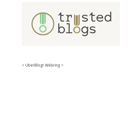
<
UberBlogr Webring
>