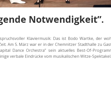
gende Notwendigkeit”.
spruchs­vol­ler Kla­vier­mu­sik: Das ist Bodo Wartke, der woh
Zeit. Am 5. März war er in der Chem­nit­zer Stadt­hal­le zu Gast
i­tal Dance Orches­tra” sein aktu­el­les Best-Of-Pro­gram
inige ver­ba­le Ein­drü­cke vom musi­ka­li­schen Witze-Spektakel