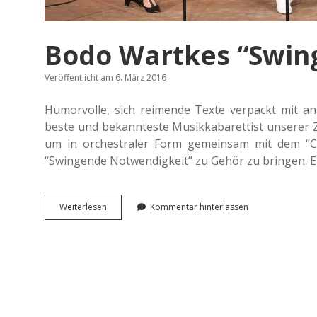
Bodo Wartkes “Swin
Veröffentlicht am 6. März 2016
Humor­vol­le, sich rei­men­de Texte ver­packt mit an
beste und bekann­tes­te Musik­ka­ba­ret­tist unse­rer 
um in orches­tra­ler Form gemein­sam mit dem “Cap
“Swin­gen­de Not­wen­dig­keit” zu Gehör zu brin­gen. E
Bodo
Wei­ter­le­sen
Kommentar hinterlassen
Wart­
kes
“Swin­
gen­
de
Notwendigkeit”.