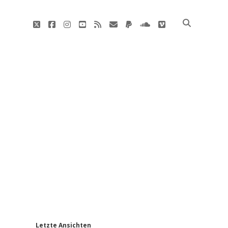
twitter
facebook
instagram
youtube
rss
E-
paypal
soundcloud
vimeo
Mail
'
Letzte Ansichten