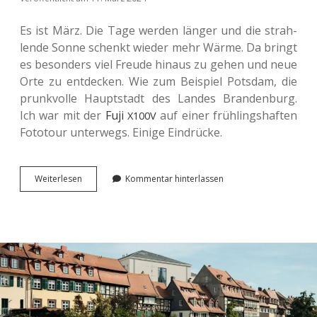
Es ist März. Die Tage werden länger und die strah­
len­de Sonne schenkt wieder mehr Wärme. Da bringt
es beson­ders viel Freude hinaus zu gehen und neue
Orte zu ent­de­cken. Wie zum Bei­spiel Pots­dam, die
prunk­vol­le Haupt­stadt des Landes Bran­den­burg.
Ich war mit der
Fuji
auf einer früh­lings­haf­ten
X100V
Foto­tour unter­wegs. Einige Eindrücke.
Früh­
Wei­ter­le­sen
Kommentar hinterlassen
lings­
er­
wa­
chen
in
Potsdam.