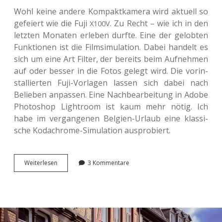
Wohl keine andere Kom­pakt­ka­me­ra wird aktu­ell so
gefei­ert wie die Fuji
. Zu Recht – wie ich in den
X100V
letz­ten Mona­ten erle­ben durfte. Eine der gelob­ten
Funk­tio­nen ist die Film­si­mu­la­ti­on. Dabei han­delt es
sich um eine Art Filter, der bereits beim Auf­neh­men
auf oder besser in die Fotos gelegt wird. Die vor­in­
stal­lier­ten Fuji-Vor­la­gen lassen sich dabei nach
Belie­ben anpas­sen. Eine Nach­be­ar­bei­tung in Adobe
Pho­to­shop Ligh­t­room ist kaum mehr nötig. Ich
habe im ver­gan­ge­nen Bel­gi­en-Urlaub eine klas­si­
sche Kodach­ro­me-Simu­la­ti­on ausprobiert.
Rei­
Wei­ter­le­sen
3 Kommentare
zen­
der
Retro-
Look
mit
der