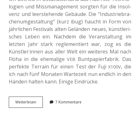
lo­gien und Miss­ma­nage­ment sorg­ten für die Insol­
venz und leer­ste­hen­de Gebäu­de. Die “Indus­trie­bra­
chen­um­ge­stal­tung” (kurz ibug) haucht in Form von
jähr­li­chen Fes­ti­vals alten Gelän­den neues, künst­le­ri­
sches Leben ein. Nach­dem die Ver­an­stal­tung im
letz­ten Jahr stark regle­men­tiert war, zog es die
Künstler:innen aus aller Welt ein wei­te­res Mal nach
Flöha in die ehe­ma­li­ge
Bunt­pa­pier­fa­brik. Das
VEB
per­fek­te Ter­rain für einen Test der Fuji
, die
X100V
ich nach fünf Mona­ten War­te­zeit nun end­lich in den
Händen halten kann. Einige Eindrücke.
Auf
Wei­ter­le­sen
7 Kommentare
der
ibug
mit
der
Fuji <span
class=“caps”>
</span>.
X100V