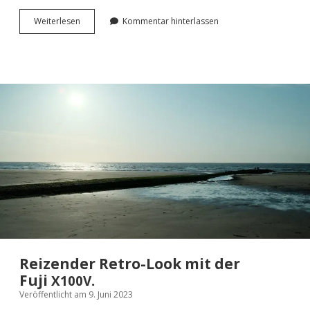
Licht­
Wei­ter­le­sen
Kommentar hinterlassen
spie­
le
in
Bam­
berg
mit
der
Fuji <span
class=“caps”>
</span>.
X100V
Reizender Retro-Look mit der
Fuji
.
X100V
Veröffentlicht am 9. Juni 2023