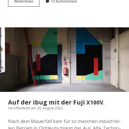
Fuji
Wei­ter­le­sen
12 Kommentare
<span
class=“caps”>
</span>:
X100V
Eine
Lie­
bes­
er­
klä­
rung
an
die
Fotografie.
Auf der ibug mit der Fuji
.
X100V
Veröffentlicht am 29. August 2022
Nach dem Mau­er­fall kam für so man­chen indus­tri­el­
len Betrieb in Ost­deutsch­land das Aus. Alte Tech­no­