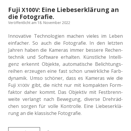
Fuji
: Eine Liebeserklärung an
X100V
die Fotografie.
Veröffentlicht am 18. November 2022
Inno­va­ti­ve Tech­no­lo­gien machen vieles im Leben
ein­fa­cher. So auch die Foto­gra­fie. In den letz­ten
Jahren haben die Kame­ras immer bes­se­re Rechen­
tech­nik und Soft­ware erhal­ten. Künst­li­che Intel­li­
genz erkennt Objek­te, auto­ma­ti­sche Belich­tungs­
rei­hen erzeu­gen eine fast schon unwirk­li­che Farb­
dy­na­mik. Umso schö­ner, dass es Kame­ras wie die
Fuji
gibt, die nicht nur mit kom­pak­ten Form­
X100V
fak­tor daher kommt. Das Objek­tiv mit Fest­brenn­
wei­te ver­langt nach Bewe­gung, diver­se Dreh­räd­
chen sorgen für volle Kon­trol­le. Eine Lie­bes­er­klä­
rung an die klas­si­sche Fotografie.