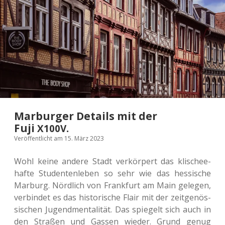
Fuji <span
class=“caps”>
</span>.
X100V
Marburger Details mit der
Fuji
.
X100V
Veröffentlicht am 15. März 2023
Wohl keine andere Stadt ver­kör­pert das kli­schee­
haf­te Stu­den­ten­le­ben so sehr wie das hes­si­sche
Mar­burg. Nörd­lich von Frank­furt am Main gele­gen,
ver­bin­det es das his­to­ri­sche Flair mit der zeit­ge­nös­
si­schen Jugend­men­ta­li­tät. Das spie­gelt sich auch in
den Stra­ßen und Gassen wieder. Grund genug