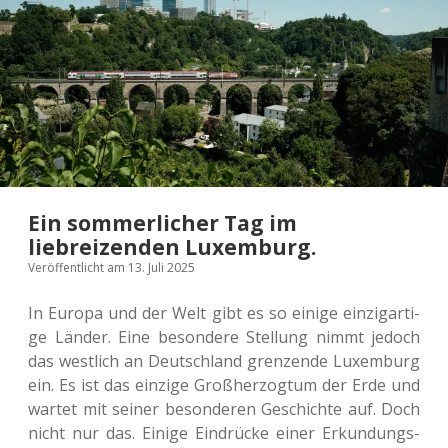
Ein sommerlicher Tag im
liebreizenden Luxemburg.
Veröffentlicht am 13. Juli 2025
In Europa und der Welt gibt es so einige ein­zig­ar­ti­
ge Länder. Eine beson­de­re Stel­lung nimmt jedoch
das west­lich an Deutsch­land gren­zen­de Luxem­burg
ein. Es ist das ein­zi­ge Groß­her­zog­tum der Erde und
wartet mit seiner beson­de­ren Geschich­te auf. Doch
nicht nur das. Einige Ein­drü­cke einer Erkun­dungs­