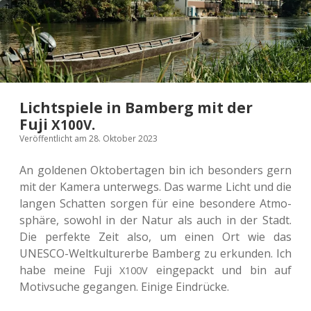
Lichtspiele in Bamberg mit der
Fuji
.
X100V
Veröffentlicht am 28. Oktober 2023
An gol­de­nen Okto­ber­ta­gen bin ich beson­ders gern
mit der Kamera unter­wegs. Das warme Licht und die
langen Schat­ten sorgen für eine beson­de­re Atmo­
sphä­re, sowohl in der Natur als auch in der Stadt.
Die per­fek­te Zeit also, um einen Ort wie das
UNESCO-Welt­kul­tur­er­be Bam­berg zu erkun­den. Ich
habe meine Fuji
ein­ge­packt und bin auf
X100V
Motiv­su­che gegan­gen. Einige Eindrücke.