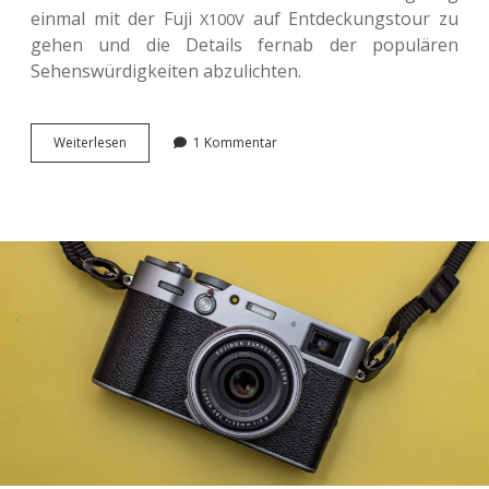
einmal mit der Fuji
auf Ent­de­ckungs­tour zu
X100V
gehen und die Details fernab der popu­lä­ren
Sehens­wür­dig­kei­ten abzulichten.
Mar­
Wei­ter­le­sen
1 Kommentar
bur­
ger
Details
mit
der
Fuji <span
class=“caps”>
</span>.
X100V