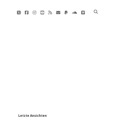
twitter
facebook
instagram
youtube
rss
E-
paypal
soundcloud
vimeo
Mail
'
Letzte Ansichten