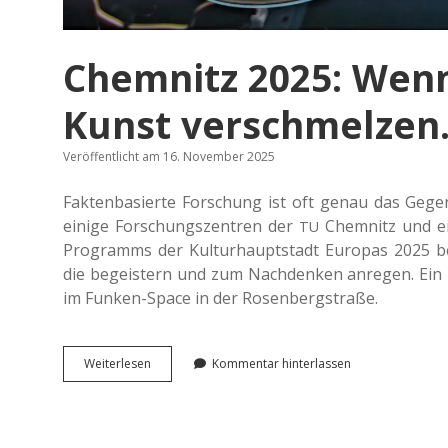
Chemnitz 2025: Wen
Kunst verschmelzen
Veröffentlicht am 16. November 2025
Fak­ten­ba­sier­te For­schung ist oft genau das Geg
einige For­schungs­zen­tren der
Chem­nitz und ei
TU
Pro­gramms der Kul­tur­haupt­stadt Euro­pas 2025 b
die begeis­tern und zum Nach­den­ken anre­gen. Ein Übe
im Funken-Space in der Rosenbergstraße.
Chem­
Wei­ter­le­sen
Kommentar hinterlassen
nitz
2025:
Wenn
Wis­