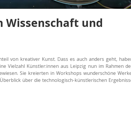
n Wissenschaft und
.
en­teil von krea­ti­ver Kunst. Dass es auch anders geht, habe
ne Viel­zahl Künstler:innen aus Leip­zig nun im Rahmen de
ewie­sen. Sie kre­ierten in Work­shops wun­der­schö­ne Werke
r­blick über die tech­no­lo­gisch-künst­le­ri­schen Ergeb­nis­s