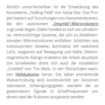
Ähn­lich unvor­her­seh­bar ist die Ent­wick­lung des
Kunst­werks „Fol­ding Field“ von Sanja Star. Das Pro­
jekt basiert auf For­schun­gen von Nano­mem­bra­nen,
die den auto­no­men
„Smartlet“-Mikrorobotern
zugrun­de liegen. Dabei han­delt es sich um ultra­dün­
ne, mehr­schich­ti­ge Sys­te­me, die sich zu drei­di­men­
sio­na­len Mikro­struk­tu­ren ent­fal­ten. Schich­ten aus
trans­lu­zen­tem Gewebe, durch­setzt mit reak­ti­vem
Licht, reagie­ren auf Bewe­gung und Nähe. Elek­tro­
ma­gne­ti­sche Klänge erwei­tern die Arbeit akus­tisch.
Um Schall­wel­len dreht sich auch die Instal­la­ti­on
„Untit­led“ von Tim Abels. In vier Petri­scha­len wach­
sen
Hefe­kul­tu­ren
heran. Die dabei ent­ste­hen­de
Was­ser­trü­bung wird kon­ti­nu­ier­lich per Sen­so­ren
über­wacht. Schwin­gungs­ge­ber wan­deln die so
gewon­ne­nen Signa­le in Schall­fre­quen­zen um,
denen zwei der Kul­tu­ren aus­ge­setzt werden.