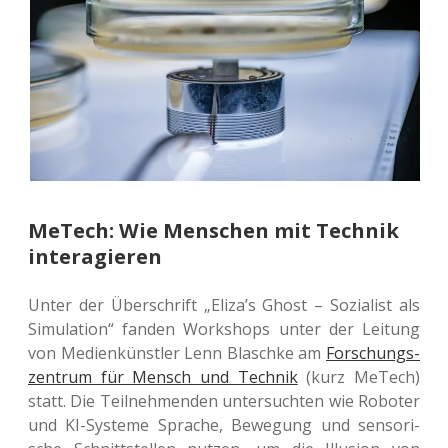
MeTech: Wie Menschen mit Technik
interagieren
Unter der Über­schrift „Eliza’s Ghost – Sozia­list als
Simu­la­ti­on“ fanden Work­shops unter der Lei­tung
von Medi­en­künst­ler Lenn Blasch­ke am
For­schungs­
zen­trum für Mensch und Tech­nik
(kurz MeTech)
statt. Die Teil­neh­men­den unter­such­ten wie Robo­ter
und KI-Sys­te­me Spra­che, Bewe­gung und sen­so­ri­