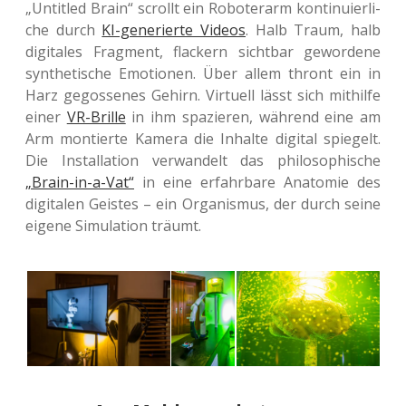
„Untit­led Brain“ scrollt ein Robo­ter­arm kon­ti­nu­ier­li­
che durch
KI-gene­rier­te Videos
. Halb Traum, halb
digi­ta­les Frag­ment, fla­ckern sicht­bar gewor­de­ne
syn­the­ti­sche Emo­tio­nen. Über allem thront ein in
Harz gegos­se­nes Gehirn. Vir­tu­ell lässt sich mit­hil­fe
einer
VR-Brille
in ihm spa­zie­ren, wäh­rend eine am
Arm mon­tier­te Kamera die Inhal­te digi­tal spie­gelt.
Die Instal­la­ti­on ver­wan­delt das phi­lo­so­phi­sche
„Brain-in-a-Vat“
in eine erfahr­ba­re Ana­to­mie des
digi­ta­len Geis­tes – ein Orga­nis­mus, der durch seine
eigene Simu­la­ti­on träumt.