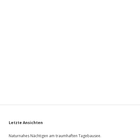
Sidebar
Letzte Ansichten
Naturnahes Nächtigen am traumhaften Tagebausee.