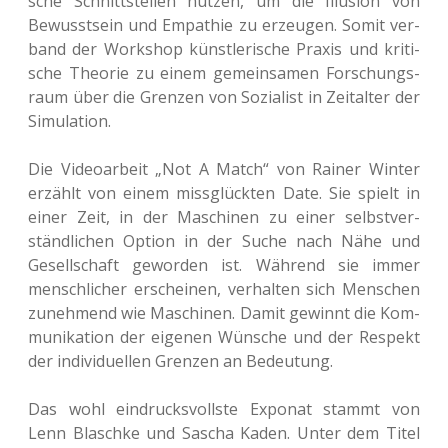
sche Schnitt­stel­len nutzen, um die Illu­si­on von
Bewusst­sein und Empa­thie zu erzeu­gen. Somit ver­
band der Work­shop künst­le­ri­sche Praxis und kri­ti­
sche Theo­rie zu einem gemein­sa­men For­schungs­
raum über die Gren­zen von Sozia­list in Zeit­al­ter der
Simulation.
Die Video­ar­beit „Not A Match“ von Rainer Winter
erzählt von einem miss­glück­ten Date. Sie spielt in
einer Zeit, in der Maschi­nen zu einer selbst­ver­
ständ­li­chen Option in der Suche nach Nähe und
Gesell­schaft gewor­den ist. Wäh­rend sie immer
mensch­li­cher erschei­nen, ver­hal­ten sich Men­schen
zuneh­mend wie Maschi­nen. Damit gewinnt die Kom­
mu­ni­ka­ti­on der eige­nen Wün­sche und der Respekt
der indi­vi­du­el­len Gren­zen an Bedeutung.
Das wohl ein­drucks­volls­te Expo­nat stammt von
Lenn Blasch­ke und Sascha Kaden. Unter dem Titel