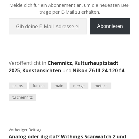
Melde dich für ein Abon­ne­ment an, um die neu­es­ten Bei­
trä­ge per E‑Mail zu erhalten.
Gib deine E‑Mail-Adres­se ein …
Abonnieren
Veröffentlicht in
Chemnitz
,
Kulturhauptstadt
2025
,
Kunstansichten
und
Nikon Z6 III 24-120 f4
echos
funken
main
merge
metech
tu chemnitz
Vorheriger Beitrag
Analog oder digital? Withings Scanwatch 2 und