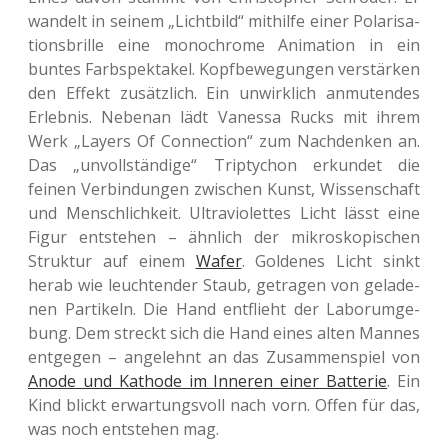
wan­delt in seinem „Licht­bild“ mit­hil­fe einer Pola­ri­sa­
ti­ons­bril­le eine mono­chro­me Ani­ma­ti­on in ein
buntes Farb­spek­ta­kel. Kopf­be­we­gun­gen ver­stär­ken
den Effekt zusätz­lich. Ein unwirk­lich anmu­ten­des
Erleb­nis. Neben­an lädt Vanes­sa Rucks mit ihrem
Werk „Layers Of Con­nec­tion“ zum Nach­den­ken an.
Das „unvoll­stän­di­ge“ Tri­pty­chon erkun­det die
feinen Ver­bin­dun­gen zwi­schen Kunst, Wis­sen­schaft
und Mensch­lich­keit. Ultra­vio­let­tes Licht lässt eine
Figur ent­ste­hen – ähn­lich der mikro­sko­pi­schen
Struk­tur auf einem
Wafer
. Gol­de­nes Licht sinkt
herab wie leuch­ten­der Staub, getra­gen von gela­de­
nen Par­ti­keln. Die Hand ent­flieht der Labor­um­ge­
bung. Dem streckt sich die Hand eines alten Mannes
ent­ge­gen – ange­lehnt an das Zusam­men­spiel von
Anode und Katho­de im Inne­ren einer Bat­te­rie
. Ein
Kind blickt erwar­tungs­voll nach vorn. Offen für das,
was noch ent­ste­hen mag.