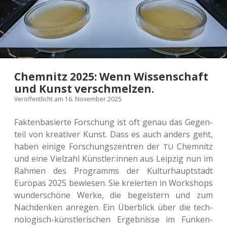
Chemnitz 2025: Wenn Wissenschaft
und Kunst verschmelzen.
Veröffentlicht am 16. November 2025
Fak­ten­ba­sier­te For­schung ist oft genau das Gegen­
teil von krea­ti­ver Kunst. Dass es auch anders geht,
haben einige For­schungs­zen­tren der
Chem­nitz
TU
und eine Viel­zahl Künstler:innen aus Leip­zig nun im
Rahmen des Pro­gramms der Kul­tur­haupt­stadt
Euro­pas 2025 bewie­sen. Sie kre­ierten in Work­shops
wun­der­schö­ne Werke, die begeis­tern und zum
Nach­den­ken anre­gen. Ein Über­blick über die tech­
no­lo­gisch-künst­le­ri­schen Ergeb­nis­se im Funken-