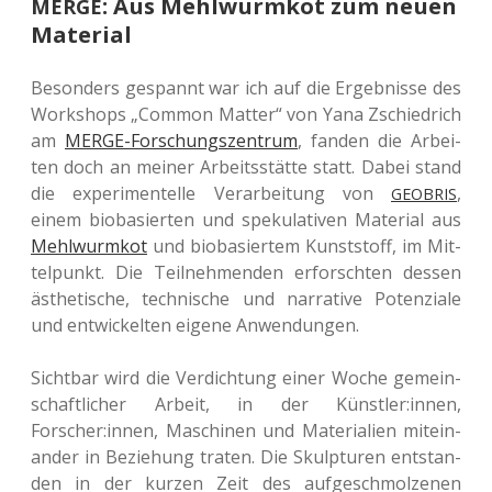
: Aus Mehlwurmkot zum neuen
MERGE
Material
Beson­ders gespannt war ich auf die Ergeb­nis­se des
Work­shops „Common Matter“ von Yana Zschied­rich
am
MERGE-For­schungs­zen­trum
, fanden die Arbei­
ten doch an meiner Arbeits­stät­te statt. Dabei stand
die expe­ri­men­tel­le Ver­ar­bei­tung von
,
GEOBRIS
einem bio­ba­sier­ten und spe­ku­la­ti­ven Mate­ri­al aus
Mehl­wurm­kot
und bio­ba­sier­tem Kunst­stoff, im Mit­
tel­punkt. Die Teil­neh­men­den erforsch­ten dessen
ästhe­ti­sche, tech­ni­sche und nar­ra­ti­ve Poten­zia­le
und ent­wi­ckel­ten eigene Anwendungen.
Sicht­bar wird die Ver­dich­tung einer Woche gemein­
schaft­li­cher Arbeit, in der Künstler:innen,
Forscher:innen, Maschi­nen und Mate­ria­li­en mit­ein­
an­der in Bezie­hung traten. Die Skulp­tu­ren ent­stan­
den in der kurzen Zeit des auf­ge­schmol­ze­nen