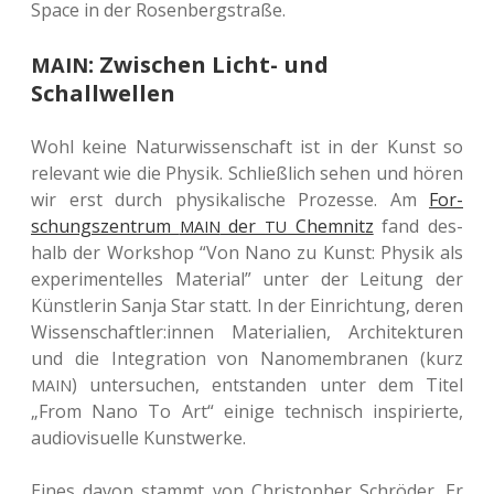
Space in der Rosenbergstraße.
: Zwischen Licht- und
MAIN
Schallwellen
Wohl keine Natur­wis­sen­schaft ist in der Kunst so
rele­vant wie die Physik. Schließ­lich sehen und hören
wir erst durch phy­si­ka­li­sche Pro­zes­se. Am
For­
schungs­zen­trum
der
Chem­nitz
fand des­
MAIN
TU
halb der Work­shop “Von Nano zu Kunst: Physik als
expe­ri­men­tel­les Mate­ri­al” unter der Lei­tung der
Künst­le­rin Sanja Star statt. In der Ein­rich­tung, deren
Wissenschaftler:innen Mate­ria­li­en, Archi­tek­tu­ren
und die Inte­gra­ti­on von Nano­mem­bra­nen (kurz
) unter­su­chen, ent­stan­den unter dem Titel
MAIN
„From Nano To Art“ einige tech­nisch inspi­rier­te,
audio­vi­su­el­le Kunstwerke.
Eines davon stammt von Chris­to­pher Schrö­der. Er