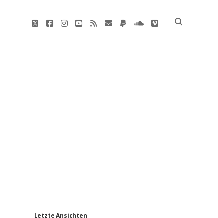
twitter
facebook
instagram
youtube
rss
E-
paypal
soundcloud
vimeo
Mail
'
Letzte Ansichten