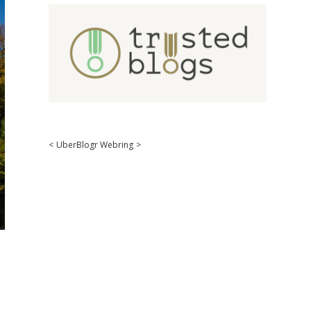
<
UberBlogr Webring
>