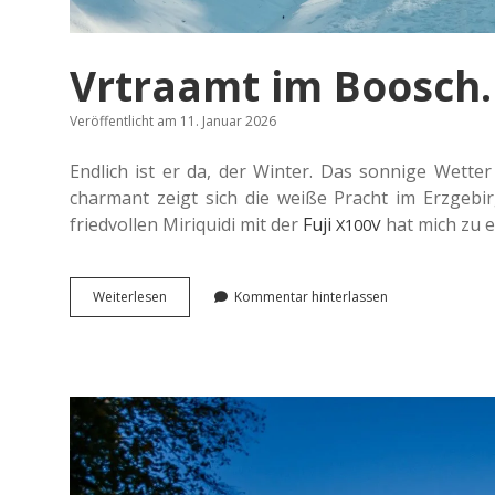
Vrtraamt im Boosch.
Veröffentlicht am 11. Januar 2026
End­lich ist er da, der Winter. Das son­ni­ge Wette
char­mant zeigt sich die weiße Pracht im Erz­ge­bir
fried­vol­len Miri­qui­di mit der
Fuji
hat mich zu ei
X100V
Vrtra­
Wei­ter­le­sen
Kommentar hinterlassen
amt
im
Boosch.
Ver­
träumt
im Wald.