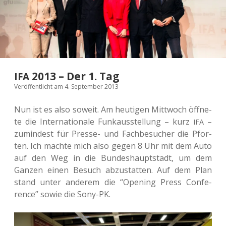
2013 – Der 1. Tag
IFA
Veröffentlicht am 4. September 2013
Nun ist es also soweit. Am heu­ti­gen Mitt­woch öff­ne­
te die Inter­na­tio­na­le Funk­aus­stel­lung – kurz
–
IFA
zumin­dest für Presse- und Fach­be­su­cher die Pfor­
ten. Ich machte mich also gegen 8 Uhr mit dem Auto
auf den Weg in die Bun­des­haupt­stadt, um dem
Ganzen einen Besuch abzu­stat­ten. Auf dem Plan
stand unter ande­rem die “Ope­ning Press Con­fe­
rence” sowie die Sony-PK.