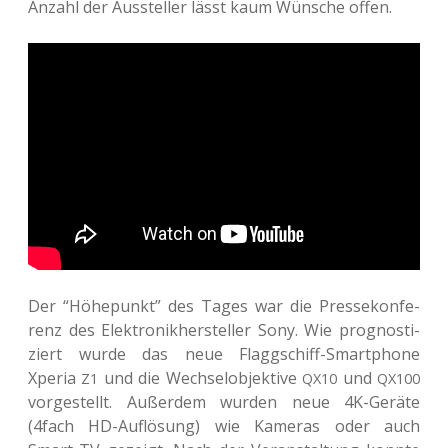
Anzahl der Aus­stel­ler lässt kaum Wün­sche offen.
Der “Höhe­punkt” des Tages war die Pres­se­kon­fe­
renz des Elek­tronik­her­stel­ler Sony. Wie pro­gnos­ti­
ziert wurde das neue Flagg­schiff-Smart­phone
Xperia
und die Wech­sel­ob­jek­ti­ve
und
Z1
QX10
QX100
vor­ge­stellt. Außer­dem wurden neue 4K-Geräte
(4fach HD-Auf­lö­sung) wie Kame­ras oder auch