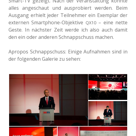
Smart-TV gezeigt. Nach der Ver­an­stal­tung konnte
alles ange­schaut und aus­pro­biert werden. Beim
Aus­gang erhielt jeder Teil­neh­mer ein Exem­plar der
exter­nen Smart­phone-Objek­ti­ve
– eine nette
QX10
Geste. In nächs­ter Zeit werde ich also auch damit
den ein oder ande­ren Schnapp­schuss machen.
Apro­pos Schnapp­schuss: Einige Auf­nah­men sind in
der fol­gen­den Gale­rie zu sehen: