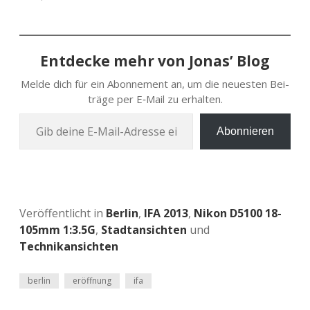
Entdecke mehr von Jonas’ Blog
Melde dich für ein Abon­ne­ment an, um die neu­es­ten Bei­
trä­ge per E‑Mail zu erhalten.
Gib deine E‑Mail-Adres­se ein …
Abonnieren
Veröffentlicht in
Berlin
,
IFA 2013
,
Nikon D5100 18-
105mm 1:3.5G
,
Stadtansichten
und
Technikansichten
berlin
eröffnung
ifa