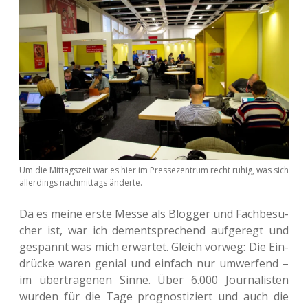
Um die Mit­tags­zeit war es hier im Pres­se­zen­trum recht ruhig, was sich
aller­dings nach­mit­tags änderte.
Da es meine erste Messe als Blog­ger und Fach­be­su­
cher ist, war ich dem­entspre­chend auf­ge­regt und
gespannt was mich erwar­tet. Gleich vorweg: Die Ein­
drü­cke waren genial und ein­fach nur umwer­fend –
im über­tra­ge­nen Sinne. Über 6.000 Jour­na­lis­ten
wurden für die Tage pro­gnos­ti­ziert und auch die