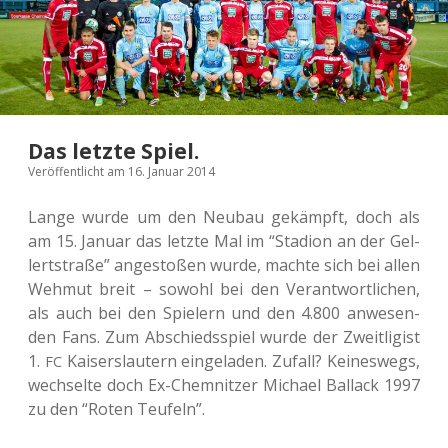
Das letzte Spiel.
Veröffentlicht am 16. Januar 2014
Lange wurde um den Neubau gekämpft, doch als
am 15. Januar das letzte Mal im “Sta­di­on an der Gel­
lert­stra­ße” ange­sto­ßen wurde, machte sich bei allen
Wehmut breit – sowohl bei den Ver­ant­wort­li­chen,
als auch bei den Spie­lern und den 4.800 anwe­sen­
den Fans. Zum Abschieds­spiel wurde der Zweit­li­gist
1.
Kai­sers­lau­tern ein­ge­la­den. Zufall? Kei­nes­wegs,
FC
wech­sel­te doch Ex-Chem­nit­zer Micha­el Bal­lack 1997
zu den “Roten Teufeln”.