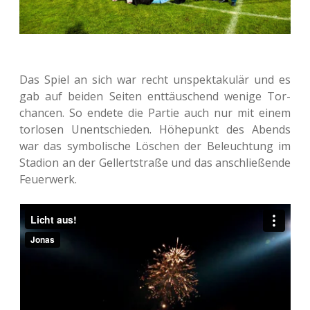
Das Spiel an sich war recht unspek­ta­ku­lär und es
gab auf beiden Seiten ent­täu­schend wenige Tor­
chan­cen. So endete die Partie auch nur mit einem
tor­lo­sen Unent­schie­den. Höhe­punkt des Abends
war das sym­bo­li­sche Löschen der Beleuch­tung im
Sta­di­on an der Gel­lert­stra­ße und das anschlie­ßen­de
Feuerwerk.