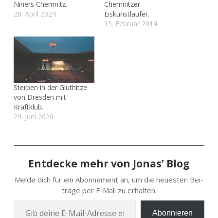
Niners Chemnitz.
Chemnitzer
28. April 2024
Eiskunstläufer.
15. Februar 2014
Sterben in der Gluthitze
von Dresden mit
Kraftklub.
29. Juni 2026
Entdecke mehr von Jonas’ Blog
Melde dich für ein Abon­ne­ment an, um die neu­es­ten Bei­
trä­ge per E‑Mail zu erhalten.
Gib deine E‑Mail-Adres­se ein …
Abonnieren