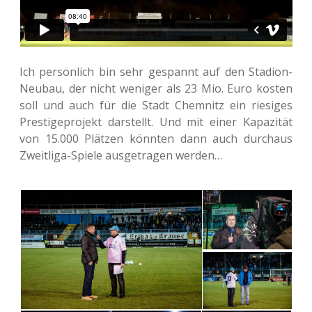
Ich per­sön­lich bin sehr gespannt auf den Sta­di­on-
Neubau, der nicht weni­ger als 23 Mio. Euro kosten
soll und auch für die Stadt Chem­nitz ein rie­si­ges
Pres­ti­ge­pro­jekt dar­stellt. Und mit einer Kapa­zi­tät
von 15.000 Plät­zen könn­ten dann auch durch­aus
Zweit­li­ga-Spiele aus­ge­tra­gen werden…