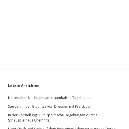
Sidebar
Letzte Ansichten
Naturnahes Nächtigen am traumhaften Tagebausee.
Sterben in der Gluthitze von Dresden mit Kraftklub.
In der Vorstellung: Kulturpolitische Begehungen durchs
Schauspielhaus Chemnitz.
Über Stock und Stein auf dem Rotweinwanderweg zwischen Dernau