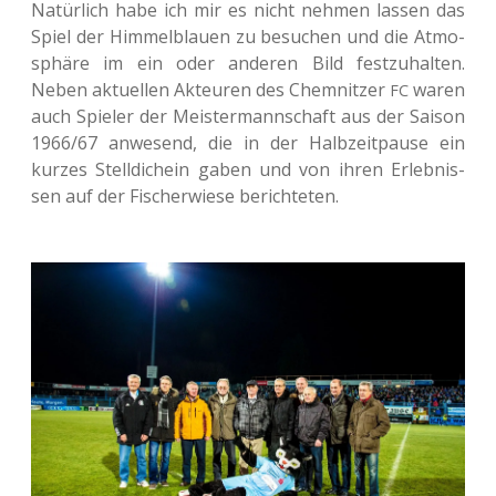
Natür­lich habe ich mir es nicht nehmen lassen das
Spiel der Him­mel­blau­en zu besu­chen und die Atmo­
sphä­re im ein oder ande­ren Bild fest­zu­hal­ten.
Neben aktu­el­len Akteu­ren des Chem­nit­zer
waren
FC
auch Spie­ler der Meis­ter­mann­schaft aus der Saison
1966/67 anwe­send, die in der Halb­zeit­pau­se ein
kurzes Stell­dich­ein gaben und von ihren Erleb­nis­
sen auf der Fischer­wie­se berichteten.