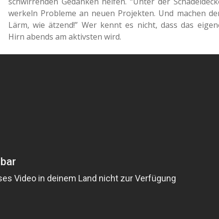
schwir­ren­den Gedan­ken helfen. “Unter der Schä­del­de­ck
wer­keln Pro­ble­me an neuen Pro­jek­ten. Und machen de
Lärm, wie ätzend!” Wer kennt es nicht, dass das eigen
Hirn abends am aktivs­ten wird.