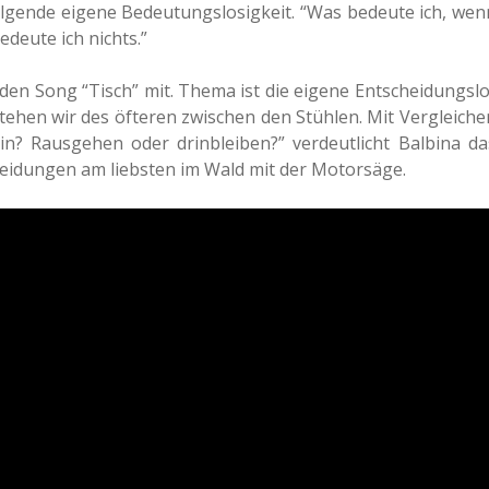
gen­de eigene Bedeu­tungs­lo­sig­keit. “Was bedeu­te ich, wen
deu­te ich nichts.”
den Song “Tisch” mit. Thema ist die eigene Ent­schei­dungs­lo
 stehen wir des öfte­ren zwi­schen den Stüh­len. Mit Ver­glei­che
Raus­ge­hen oder drin­blei­ben?” ver­deut­licht Bal­bi­na da
schei­dun­gen am liebs­ten im Wald mit der Motorsäge.