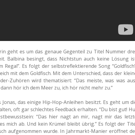
rin geht es um das genaue Gegen­teil zu Titel Nummer drei
ig­keit. Bal­bi­na besingt, dass Nichts­tun auch keine Lösung ist
Regal”. Es folgt der selbst­re­flek­tie­ren­de Song “Gold­fisch”
leich mit dem Gold­fisch. Mit dem Unter­schied, dass der klein
­der-Zuhö­ren wird the­ma­ti­siert: “Das meiste, was was aus
 dann hör ich dem Meer zu, ich hör nicht mehr zu.”
s Jonas, das einige Hip-Hop-Anlei­hen besitzt. Es geht um di
­ten, oft gar schlech­tes Feed­back erhal­ten. “Du bist gut! Hu
st­be­wusst­sein: “Das hier nagt an mir, nagt mir das letzt
 es mich ab. Und kein Krümel bleibt übrig.” Es folgt der Tite
usch auf­ge­nom­men wurde. In Jahr­markt-Manier eröff­net de