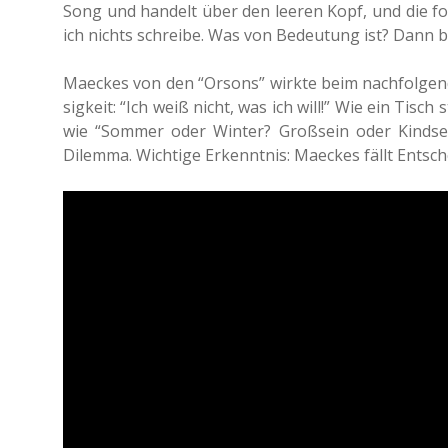
Song und han­delt über den leeren Kopf, und die fol­
ich nichts schrei­be. Was von Bedeu­tung ist? Dann be
Mae­ckes von den “Orsons” wirkte beim nach­fol­gen­
sig­keit: “Ich weiß nicht, was ich will!” Wie ein Tisch
wie “Sommer oder Winter? Groß­sein oder Kind­sein? 
Dilem­ma. Wich­ti­ge Erkennt­nis: Mae­ckes fällt Ent­