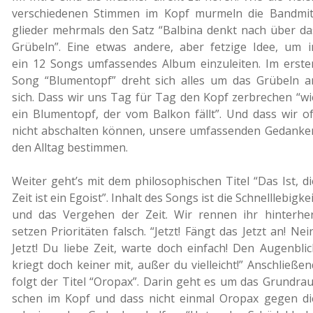
ver­schie­de­nen Stim­men im Kopf mur­meln die Band­mit
glie­der mehr­mals den Satz “Bal­bi­na denkt nach über da
Grü­beln”. Eine etwas andere, aber fet­zi­ge Idee, um i
ein 12 Songs umfas­sen­des Album ein­zu­lei­ten. Im erste
Song “Blu­men­topf” dreht sich alles um das Grü­beln a
sich. Dass wir uns Tag für Tag den Kopf zer­bre­chen “wi
ein Blu­men­topf, der vom Balkon fällt”. Und dass wir of
nicht abschal­ten können, unsere umfas­sen­den Gedan­ke
den Alltag bestimmen.
Weiter geht’s mit dem phi­lo­so­phi­schen Titel “Das Ist, di
Zeit ist ein Egoist”. Inhalt des Songs ist die Schnell­le­big­ke
und das Ver­ge­hen der Zeit. Wir rennen ihr hin­ter­her
setzen Prio­ri­tä­ten falsch. “Jetzt! Fängt das Jetzt an! Nein
Jetzt! Du liebe Zeit, warte doch ein­fach! Den Augen­blic
kriegt doch keiner mit, außer du viel­leicht!” Anschlie­ßen
folgt der Titel “Oropax”. Darin geht es um das Grund­rau
schen im Kopf und dass nicht einmal Oropax gegen di