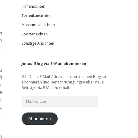
Filmansichten
Technikansichten
Museumsansichten
m
Sportansichten
n
Sonstige Ansichten
­
Jonas' Blog via E-Mail abonnieren
u
d
Gib Deine E-Mail-Adresse an, um meinen Blog zu
abonnieren und Benachrichtigungen über neue
r
Beiträge via E-Mail zu erhalten.
e
E-
r
Mail-
.
Adresse
­
Abonnieren
n