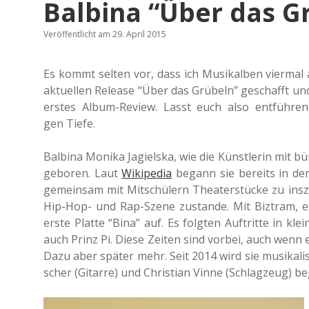
Balbina “Über das G
Veröffentlicht am 29. April 2015
Es kommt selten vor, dass ich Musikal­ben vier­mal am
aktu­el­len Release “Über das Grü­beln” geschafft u
erstes Album-Review. Lasst euch also ent­füh­ren in 
gen Tiefe.
Bal­bi­na Monika Jagiel­s­ka, wie die Künst­le­rin mit
gebo­ren. Laut
Wiki­pe­dia
begann sie bereits in der
gemein­sam mit Mit­schü­lern Thea­ter­stü­cke zu insz
Hip-Hop- und Rap-Szene zustan­de. Mit Biz­tram, ei
erste Platte “Bina” auf. Es folg­ten Auf­trit­te in 
auch Prinz Pi. Diese Zeiten sind vorbei, auch wenn es
Dazu aber später mehr. Seit 2014 wird sie musi­ka­lisc
scher (Gitar­re) und Chris­ti­an Vinne (Schlag­zeug) be