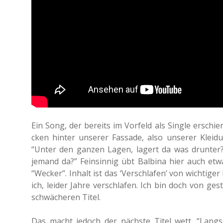
Ein Song, der bereits im Vor­feld als Single erschie­
cken hinter unse­rer Fas­sa­de, also unse­rer Klei­
“Unter den ganzen Lagen, lagert da was drun­ter?
jemand da?” Fein­sin­nig übt Bal­bi­na hier auch etwas G
“Wecker”. Inhalt ist das ‘Ver­schla­fen’ von wich­ti­g
ich, leider Jahre ver­schla­fen. Ich bin doch von g
schwä­che­ren Titel.
Das macht jedoch der nächs­te Titel wett. “Lang­