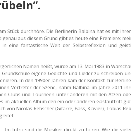
rübeln”.
 Stück durch­hö­re. Die Ber­li­ne­rin Bal­bi­na hat es mit ihre
nd genau aus diesem Grund gibt es heute eine Pre­mie­re: mei
eine fan­tas­ti­sche Welt der Selbst­re­fle­xi­on und geis­ti
 bür­ger­li­chen Namen heißt, wurde am 13. Mai 1983 in War­scha
 Grund­schu­le eigene Gedich­te und Lieder zu schrei­ben un
e­nie­ren. In den 1990er Jahren kam der Kon­takt zur Ber­li­ne
nen Ver­tre­ter der Szene, nahm Bal­bi­na im Jahre 2011 ihr
klei­nen Clubs und Tour­neen unter ande­ren mit den Atzen ode
 im aktu­el­len Album den ein oder ande­ren Gast­auf­tritt gibt
h von Nico­las Reb­scher (Gitar­re, Bass, Kla­vier), Tobias Reb
gleitet.
Im Intro sind die Musi­ker direkt zu hören. Wie die viele