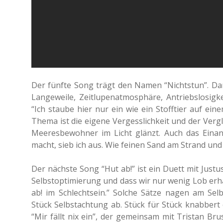
Der fünfte Song trägt den Namen “Nichts­tun”. Da
Lan­ge­wei­le, Zeit­lu­pen­at­mo­sphä­re, Antriebs­lo­s
“Ich staube hier nur ein wie ein Stoff­tier auf einem 
Thema ist die eigene Ver­gess­lich­keit und der Ver­g
Mee­res­be­woh­ner im Licht glänzt. Auch das Ein­an
macht, sieb ich aus. Wie feinen Sand am Strand und
Der nächs­te Song “Hut ab!” ist ein Duett mit Justu
Selbst­op­ti­mie­rung und dass wir nur wenig Lob erhal
ab! im Schlecht­sein.” Solche Sätze nagen am Selb
Stück Selbst­ach­tung ab. Stück für Stück knab­bert
“Mir fällt nix ein”, der gemein­sam mit Tris­tan Br