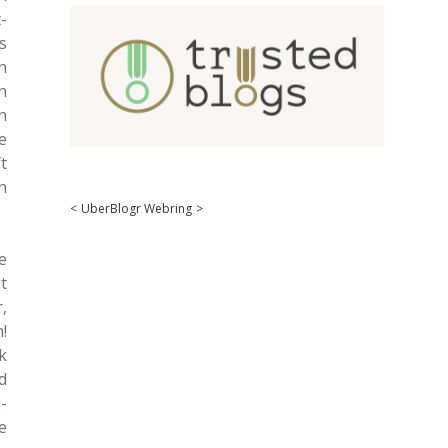
­
s
n
n
n
e
t
n
<
UberBlogr Webring
>
e
it
,
!
k
d
­
e