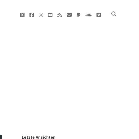
twitter
facebook
instagram
youtube
rss
E-
paypal
soundcloud
vimeo
Mail
'
Letzte Ansichten