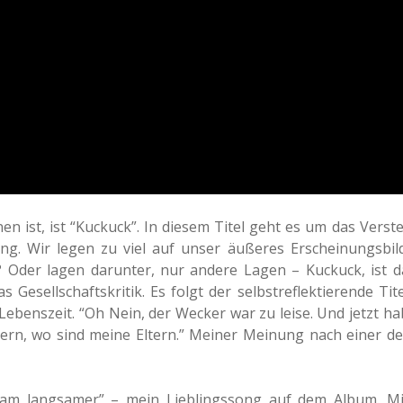
nen ist, ist “Kuckuck”. In diesem Titel geht es um das Ver­ste
dung. Wir legen zu viel auf unser äuße­res Erschei­nungs­bild
 Oder lagen dar­un­ter, nur andere Lagen – Kuckuck, ist d
esell­schafts­kri­tik. Es folgt der selbst­re­flek­tie­ren­de Tite
er Lebens­zeit. “Oh Nein, der Wecker war zu leise. Und jetzt ha
es­tern, wo sind meine Eltern.” Meiner Mei­nung nach einer de
sam lang­sa­mer” – mein Lieb­lings­song auf dem Album. Mi