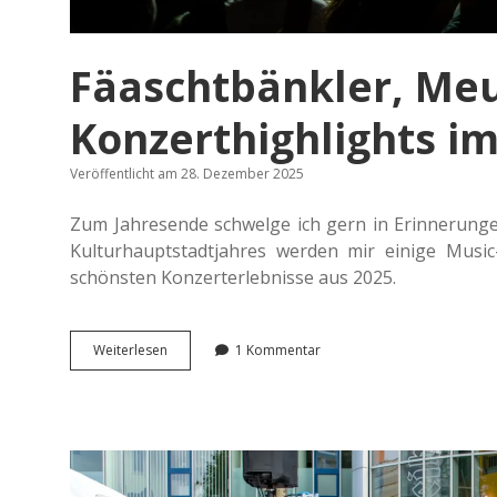
Fäaschtbänkler, Meu
Konzerthighlights im
Veröffentlicht am 28. Dezember 2025
Zum Jah­res­en­de schwel­ge ich gern in Erin­ne­run­g
Kul­tur­haupt­stadt­jah­res werden mir einige Musi
schöns­ten Kon­zert­er­leb­nis­se aus 2025.
Fäascht­
Wei­ter­le­sen
1 Kommentar
bänk­
ler,
Meute
und
Blond:
Meine
Kon­