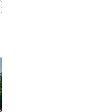
s
.
e