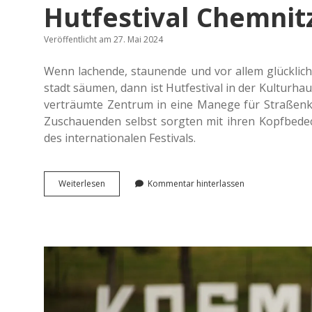
Hutfestival Chemnitz
Veröffentlicht am 27. Mai 2024
Wenn lachen­de, stau­nen­de und vor allem glück­li­c
stadt säumen, dann ist Hut­fes­ti­val in der Kul­tur­ha
ver­träum­te Zen­trum in eine Manege für Straßenk
Zuschau­en­den selbst sorg­ten mit ihren Kopf­be­de­ck
des inter­na­tio­na­len Festivals.
Lie­
Wei­ter­le­sen
Kommentar hinterlassen
bens­
wer­
te
Lebens­
freu­
de
auf
dem
Hut­
fes­