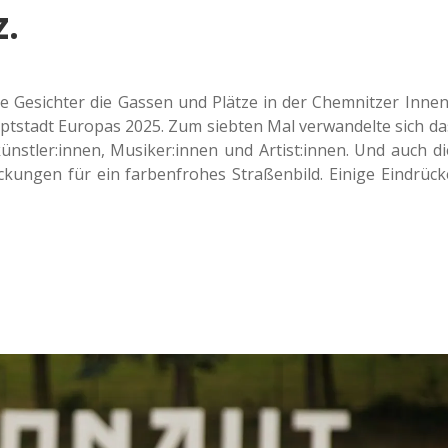
.
he Gesich­ter die Gassen und Plätze in der Chem­nit­zer Innen
upt­stadt Euro­pas 2025. Zum sieb­ten Mal ver­wan­del­te sich da
ünstler:innen, Musiker:innen und Artist:innen. Und auch di
un­gen für ein far­ben­fro­hes Stra­ßen­bild. Einige Ein­drü­ck