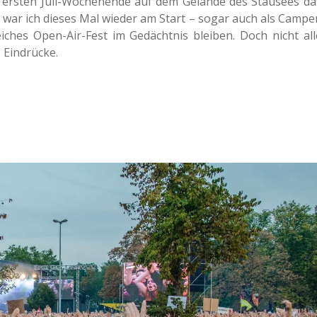
m ersten Juli-Wochen­en­de auf dem Gelän­de des Stau­sees da
18 war ich dieses Mal wieder am Start – sogar auch als Camper
rei­ches Open-Air-Fest im Gedächt­nis blei­ben. Doch nicht all
e Eindrücke.