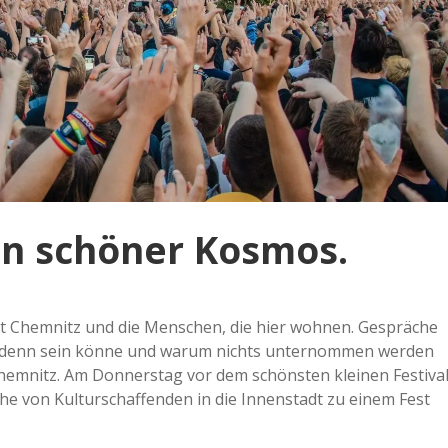
ein schöner Kosmos.
adt Chem­nitz und die Men­schen, die hier wohnen. Gesprä­che
das denn sein könne und warum nichts unter­nom­men werden
m­nitz. Am Don­ners­tag vor dem schöns­ten klei­nen Fes­ti­va
ihe von Kul­tur­schaf­fen­den in die Innen­stadt zu einem Fest