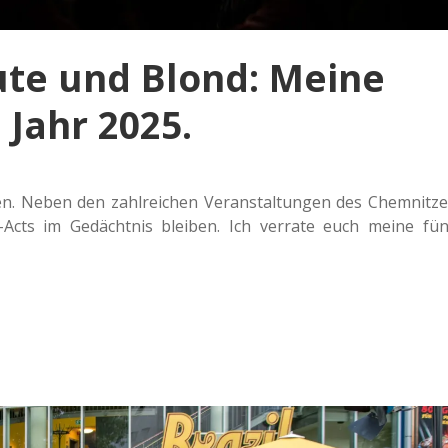
te und Blond: Meine
 Jahr 2025.
en. Neben den zahl­rei­chen Ver­an­stal­tun­gen des Chem­nit­ze
c-Acts im Gedächt­nis blei­ben. Ich ver­ra­te euch meine fün