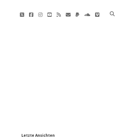
twitter
facebook
instagram
youtube
rss
E-
paypal
soundcloud
vimeo
Mail
'
Letzte Ansichten