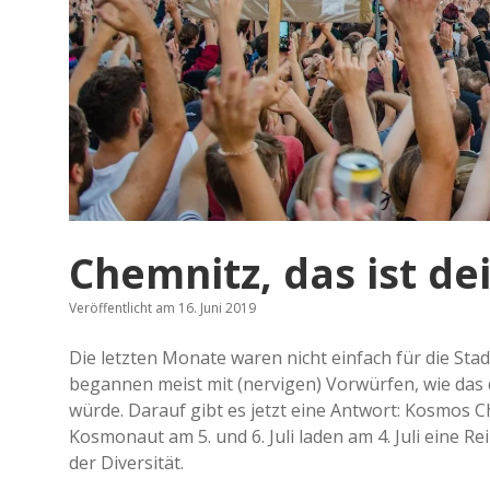
Chemnitz, das ist d
Veröffentlicht am 16. Juni 2019
Die letz­ten Monate waren nicht ein­fach für die St
began­nen meist mit (ner­vi­gen) Vor­wür­fen, wie 
würde. Darauf gibt es jetzt eine Ant­wort: Kosmos Che
Kos­mo­naut am 5. und 6. Juli laden am 4. Juli eine Re
der Diversität.