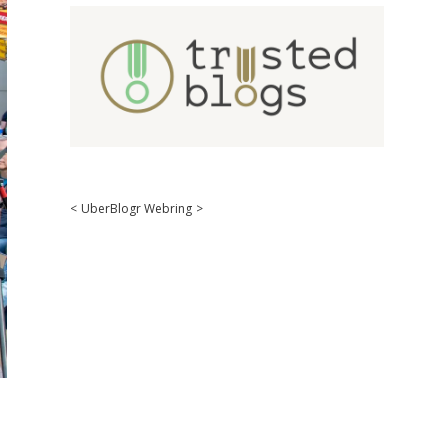
<
UberBlogr Webring
>