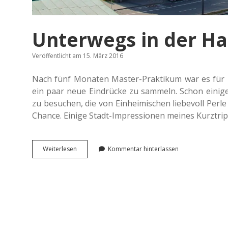
Unterwegs in der H
Veröffentlicht am 15. März 2016
Nach fünf Mona­ten Master-Prak­ti­kum war es für 
ein paar neue Ein­drü­cke zu sam­meln. Schon einig
zu besu­chen, die von Ein­hei­mi­schen lie­be­voll P
Chance. Einige Stadt-Impres­sio­nen meines Kurztrip
Unter­
Wei­ter­le­sen
Kommentar hinterlassen
wegs
in
der
Han­
se­
stadt
Hamburg.