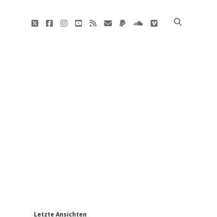
twitter
facebook
instagram
youtube
rss
E-
paypal
soundcloud
vimeo
Mail
'
Letzte Ansichten