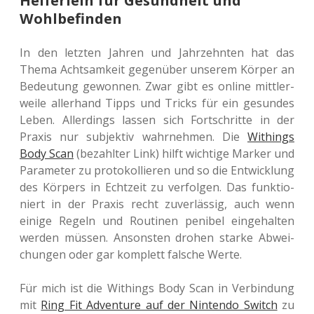
Helferlein für Gesundheit und
Wohlbefinden
In den letz­ten Jahren und Jahr­zehn­ten hat das
Thema Acht­sam­keit gegen­über unse­rem Körper an
Bedeu­tung gewon­nen. Zwar gibt es online mitt­ler­
wei­le aller­hand Tipps und Tricks für ein gesun­des
Leben. Aller­dings lassen sich Fort­schrit­te in der
Praxis nur sub­jek­tiv wahr­neh­men. Die
Withings
Body Scan
(bezahl­ter Link) hilft wich­ti­ge Marker und
Para­me­ter zu pro­to­kol­lie­ren und so die Ent­wick­lung
des Kör­pers in Echt­zeit zu ver­fol­gen. Das funk­tio­
niert in der Praxis recht zuver­läs­sig, auch wenn
einige Regeln und Rou­ti­nen peni­bel ein­ge­hal­ten
werden müssen. Ansons­ten drohen starke Abwei­
chun­gen oder gar kom­plett fal­sche Werte.
Für mich ist die Withings Body Scan in Ver­bin­dung
mit
Ring Fit Adven­ture auf der Nin­ten­do Switch
zu