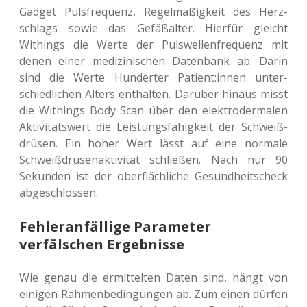
Gadget Puls­fre­quenz, Regel­mä­ßig­keit des Herz­
schlags sowie das Gefäß­al­ter. Hier­für gleicht
Withings die Werte der Puls­wel­len­fre­quenz mit
denen einer medi­zi­ni­schen Daten­bank ab. Darin
sind die Werte Hun­der­ter Patient:innen unter­
schied­li­chen Alters ent­hal­ten. Dar­über hinaus misst
die Withings Body Scan über den elek­tro­der­ma­len
Akti­vi­täts­wert die Leis­tungs­fä­hig­keit der Schweiß­
drü­sen. Ein hoher Wert lässt auf eine nor­ma­le
Schweiß­drü­sen­ak­ti­vi­tät schlie­ßen. Nach nur 90
Sekun­den ist der ober­fläch­li­che Gesund­heits­check
abgeschlossen.
Fehleranfällige Parameter
verfälschen Ergebnisse
Wie genau die ermit­tel­ten Daten sind, hängt von
eini­gen Rah­men­be­din­gun­gen ab. Zum einen dürfen