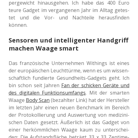
per­ge­wicht hin­aus­ge­hen. Ich habe das 400 Euro
teure Gadget im ver­gan­ge­nen Jahr im Alltag getes­
tet und die Vor- und Nach­tei­le her­aus­fin­den
können.
Sensoren und intelligenter Handgriff
machen Waage smart
Das fran­zö­si­sche Unter­neh­men Withings ist eines
der euro­päi­schen Leucht­tür­me, wenn es um wis­sen­
schaft­lich fun­dier­te Gesund­heits-Gad­gets geht. Ich
bin schon seit Jahren
Fan der schi­cken Geräte und
des digi­ta­len Funk­ti­ons­um­fangs
. Mit der smar­ten
Waage
Body Scan
(bezahl­ter Link) hat der Her­stel­ler
im letz­ten Jahr einen neuen Bench­mark im Bereich
der Pro­to­kol­lie­rung und Aus­wer­tung von medi­zi­ni­
schen Daten gesetzt. Äußer­lich ist das Gadget von
einer her­kömm­li­chen Waage kaum zu unter­schei­
den: Die Auf­stands­flä­che beträgt 33 x 33 Zen­ti­me­