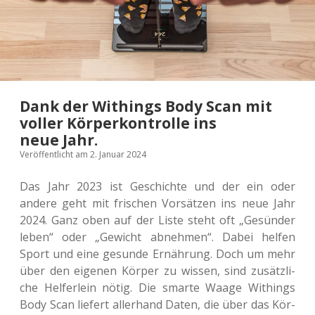
Dank der Withings Body Scan mit
voller Körperkontrolle ins
neue Jahr.
Veröffentlicht am 2. Januar 2024
Das Jahr 2023 ist Geschich­te und der ein oder
andere geht mit fri­schen Vor­sät­zen ins neue Jahr
2024. Ganz oben auf der Liste steht oft „Gesün­der
leben“ oder „Gewicht abneh­men“. Dabei helfen
Sport und eine gesun­de Ernäh­rung. Doch um mehr
über den eige­nen Körper zu wissen, sind zusätz­li­
che Hel­fer­lein nötig. Die smarte Waage Withings
Body Scan lie­fert aller­hand Daten, die über das Kör­