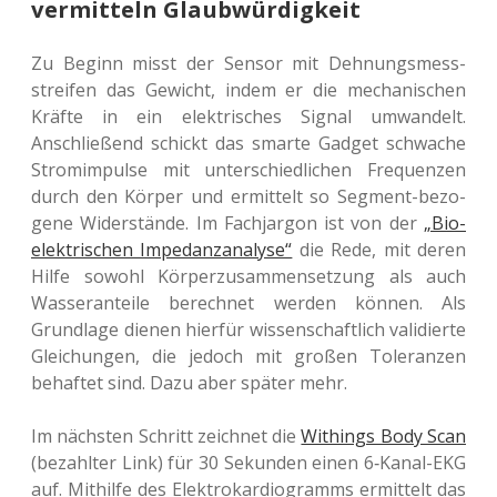
vermitteln Glaubwürdigkeit
Zu Beginn misst der Sensor mit Deh­nungs­mess­
strei­fen das Gewicht, indem er die mecha­ni­schen
Kräfte in ein elek­tri­sches Signal umwan­delt.
Anschlie­ßend schickt das smarte Gadget schwa­che
Strom­im­pul­se mit unter­schied­li­chen Fre­quen­zen
durch den Körper und ermit­telt so Seg­ment-bezo­
ge­ne Wider­stän­de. Im Fach­jar­gon ist von der
„Bio­
elek­tri­schen Impe­danz­ana­ly­se“
die Rede, mit deren
Hilfe sowohl Kör­per­zu­sam­men­set­zung als auch
Was­ser­an­tei­le berech­net werden können. Als
Grund­la­ge dienen hier­für wis­sen­schaft­lich vali­dier­te
Glei­chun­gen, die jedoch mit großen Tole­ran­zen
behaf­tet sind. Dazu aber später mehr.
Im nächs­ten Schritt zeich­net die
Withings Body Scan
(bezahl­ter Link) für 30 Sekun­den einen 6‑Ka­nal-EKG
auf. Mit­hil­fe des Elek­tro­kar­dio­gramms ermit­telt das