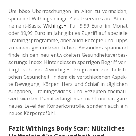
Um böse Über­ra­schun­gen im Alter zu ver­mei­den,
spen­diert Withings einige Zusatz­ser­vices auf Abon­
ne­ment-Basis:
Withings+
. Für 9,99 Euro im Monat
oder 99,99 Euro im Jahr gibt es Zugriff auf spe­zi­el­le
Trai­nings­pro­gram­me, aber auch Rezep­te und Tipps
zu einem gesün­de­ren Leben. Beson­ders span­nend
finde ich den neu ent­wi­ckel­ten Gesund­heits­ver­bes­
se­rungs-Index. Hinter diesem sper­ri­gen Begriff ver­
birgt sich ein 4‑wöchiges Pro­gramm zur holis­ti­
schen Gesund­heit, in dem die ver­schie­de­nen Aspek­
te Bewe­gung, Körper, Herz und Schlaf in täg­li­chen
Auf­ga­ben, Trai­nings­vi­de­os und Rezep­ten the­ma­ti­
siert werden. Damit erlangt man nicht nur ein ganz
neues Level der Kör­per­kon­trol­le, son­dern auch ein
neues Körpergefühl.
Fazit Withings Body Scan: Nützliches