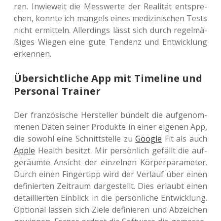
ren. Inwie­weit die Mess­wer­te der Rea­li­tät ent­spre­
chen, konnte ich man­gels eines medi­zi­ni­schen Tests
nicht ermit­teln. Aller­dings lässt sich durch regel­mä­
ßi­ges Wiegen eine gute Ten­denz und Ent­wick­lung
erkennen.
Übersichtliche App mit Timeline und
Personal Trainer
Der fran­zö­si­sche Her­stel­ler bün­delt die auf­ge­nom­
me­nen Daten seiner Pro­duk­te in einer eige­nen App,
die sowohl eine Schnitt­stel­le zu
Google
Fit als auch
Apple
Health besitzt. Mir per­sön­lich gefällt die auf­
ge­räum­te Ansicht der ein­zel­nen Kör­per­pa­ra­me­ter.
Durch einen Fin­ger­tipp wird der Ver­lauf über einen
defi­nier­ten Zeit­raum dar­ge­stellt. Dies erlaubt einen
detail­lier­ten Ein­blick in die per­sön­li­che Ent­wick­lung.
Optio­nal lassen sich Ziele defi­nie­ren und Abzei­chen