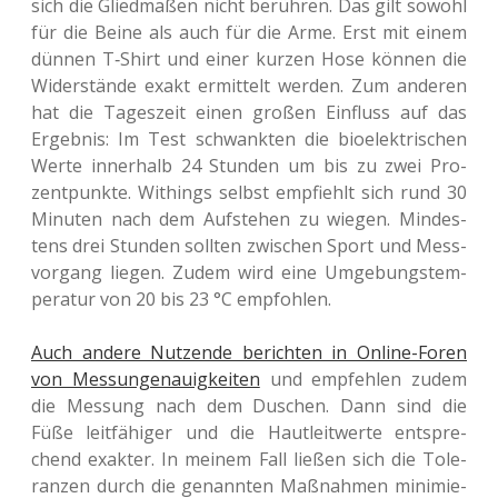
sich die Glied­ma­ßen nicht berüh­ren. Das gilt sowohl
für die Beine als auch für die Arme. Erst mit einem
dünnen T‑Shirt und einer kurzen Hose können die
Wider­stän­de exakt ermit­telt werden. Zum ande­ren
hat die Tages­zeit einen großen Ein­fluss auf das
Ergeb­nis: Im Test schwank­ten die bio­elek­tri­schen
Werte inner­halb 24 Stun­den um bis zu zwei Pro­
zent­punk­te. Withings selbst emp­fiehlt sich rund 30
Minu­ten nach dem Auf­ste­hen zu wiegen. Min­des­
tens drei Stun­den soll­ten zwi­schen Sport und Mess­
vor­gang liegen. Zudem wird eine Umge­bungs­tem­
pe­ra­tur von 20 bis 23 °C empfohlen.
Auch andere Nut­zen­de berich­ten in Online-Foren
von Mess­un­ge­nau­ig­kei­ten
und emp­feh­len zudem
die Mes­sung nach dem Duschen. Dann sind die
Füße leit­fä­hi­ger und die Haut­leit­wer­te ent­spre­
chend exak­ter. In meinem Fall ließen sich die Tole­
ran­zen durch die genann­ten Maß­nah­men mini­mie­