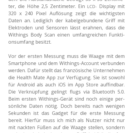
ter, die Höhe 2,5 Zen­ti­me­ter. Ein
Dis­play mit
LCD-
320 x 240 Pixel Auf­lö­sung zeigt die wich­tigs­ten
Daten an. Ledig­lich der kabel­ge­bun­de­ne Griff mit
Elek­tro­den und Sen­so­ren lässt erah­nen, dass die
Withings Body Scan einen umfang­rei­chen Funk­ti­
ons­um­fang besitzt.
Vor der ersten Mes­sung muss die Waage mit dem
Smart­phone und dem Withings-Account ver­bun­den
werden. Dafür stellt das fran­zö­si­sche Unter­neh­men
die Health Mate App zur Ver­fü­gung. Sie ist sowohl
für Android als auch iOS im App Store auf­find­bar.
Die Ver­knüp­fung gelingt flugs via Blue­tooth 5.0.
Beim ersten Withings-Gerät sind noch einige per­
sön­li­che Daten nötig. Doch bereits nach weni­gen
Sekun­den ist das Gadget für die erste Mes­sung
bereit. Hier­für muss ich mich als Nutzer nicht nur
mit nack­ten Füßen auf die Waage stel­len, son­dern