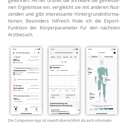
gewin­nen. Ferner ordnet die Soft­ware die gemes­se­
nen Ergeb­nis­se ein, ver­gleicht sie mit ande­ren Nut­
zen­den und gibt inter­es­san­te Hin­ter­grund­in­for­ma­
tio­nen. Beson­ders hilf­reich finde ich die Export-
Funk­ti­on der Kör­per­pa­ra­me­ter für den nächs­ten
Arztbesuch.
Die Com­pa­n­ion-App ist sowohl über­sicht­lich als auch informativ.