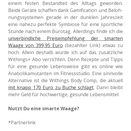
einem festen Bestand­teil des All­tags gewor­den.
Beide Geräte schaf­fen dank Gami­fi­ca­ti­on und Beloh­
nungs­sys­te­men gerade in der dunk­len Jah­res­zeit
eine nahezu per­fek­te Sym­bio­se für eine sport­li­che
Stunde nach einem Büro­tag. Aller­dings finde ich die
unver­bind­li­che Preis­emp­feh­lung der smar­ten
Waage von 399,95 Euro
(bezahl­ter Link) etwas zu
hoch. Allein des­halb würde ich auf das zusätz­li­che
Withings+ Abo ver­zich­ten. Denn Rezep­te und Tipps
für eine gesun­de Lebens­wei­se gibt es online wie
Ana­bo­li­ka­mu­tan­ten im Fit­ness­stu­dio. Eine sinn­vol­le
Alter­na­ti­ve ist die Withings Body Comp, die aktu­ell
mit knapp 170 Euro zu Buche schlägt
. Dann bleibt
mehr Geld für hoch­wer­ti­ge, gesun­de Lebensmittel.
Nutzt Du eine smarte Waage?
*Part­ner­link