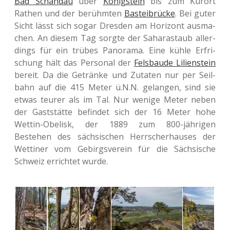
Bad Schand­au
über
König­stein
bis zum Kurort
Rathen und der berühm­ten
Bas­tei­brü­cke
. Bei guter
Sicht lässt sich sogar Dres­den am Hori­zont aus­ma­
chen. An diesem Tag sorgte der Saha­ra­staub aller­
dings für ein trübes Pan­ora­ma. Eine kühle Erfri­
schung hält das Per­so­nal der
Fels­bau­de Lili­en­st­ein
bereit. Da die Geträn­ke und Zuta­ten nur per Seil­
bahn auf die 415 Meter ü.N.N. gelan­gen, sind sie
etwas teurer als im Tal. Nur wenige Meter neben
der Gast­stät­te befin­det sich der 16 Meter hohe
Wettin-Obe­lisk, der 1889 zum 800-jäh­ri­gen
Bestehen des säch­si­schen Herr­scher­hau­ses der
Wet­ti­ner vom Gebirgs­ver­ein für die Säch­si­sche
Schweiz errich­tet wurde.