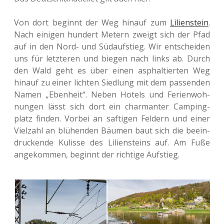
Von dort beginnt der Weg hinauf zum
Lili­en­st­ein
.
Nach eini­gen hun­dert Metern zweigt sich der Pfad
auf in den Nord- und Süd­auf­stieg. Wir ent­schei­den
uns für letz­te­ren und biegen nach links ab. Durch
den Wald geht es über einen asphal­tier­ten Weg
hinauf zu einer lich­ten Sied­lung mit dem pas­sen­den
Namen „Eben­heit“. Neben Hotels und Feri­en­woh­
nun­gen lässt sich dort ein char­man­ter Cam­ping­
platz finden. Vorbei an saf­ti­gen Fel­dern und einer
Viel­zahl an blü­hen­den Bäumen baut sich die beein­
dru­cken­de Kulis­se des Lili­en­st­eins auf. Am Fuße
ange­kom­men, beginnt der rich­ti­ge Aufstieg.