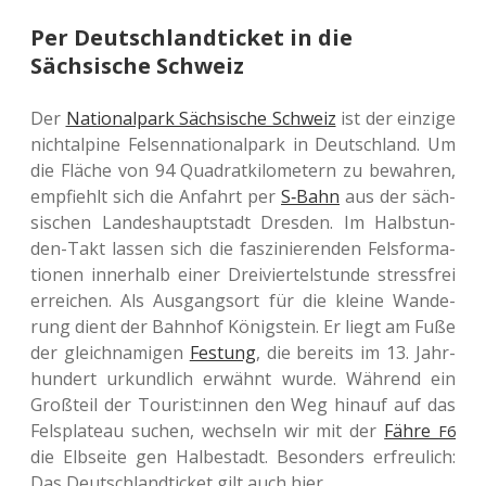
Per Deutschlandticket in die
Sächsische Schweiz
Der
Natio­nal­park Säch­si­sche Schweiz
ist der ein­zi­ge
nicht­al­pi­ne Fel­sen­na­tio­nal­park in Deutsch­land. Um
die Fläche von 94 Qua­drat­ki­lo­me­tern zu bewah­ren,
emp­fiehlt sich die Anfahrt per
S‑Bahn
aus der säch­
si­schen Lan­des­haupt­stadt Dres­den. Im Halb­stun­
den-Takt lassen sich die fas­zi­nie­ren­den Fels­for­ma­
tio­nen inner­halb einer Drei­vier­tel­stun­de stress­frei
errei­chen. Als Aus­gangs­ort für die kleine Wan­de­
rung dient der Bahn­hof König­stein. Er liegt am Fuße
der gleich­na­mi­gen
Fes­tung
, die bereits im 13. Jahr­
hun­dert urkund­lich erwähnt wurde. Wäh­rend ein
Groß­teil der Tourist:innen den Weg hinauf auf das
Fels­pla­teau suchen, wech­seln wir mit der
Fähre
F6
die Elb­sei­te gen Hal­be­stadt. Beson­ders erfreu­lich:
Das Deutsch­land­ti­cket gilt auch hier.