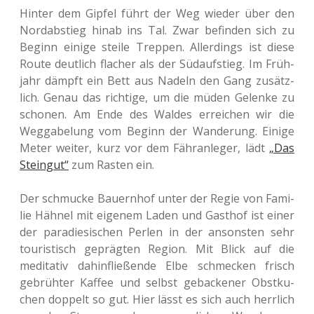
Hinter dem Gipfel führt der Weg wieder über den
Nord­ab­stieg hinab ins Tal. Zwar befin­den sich zu
Beginn einige steile Trep­pen. Aller­dings ist diese
Route deut­lich fla­cher als der Süd­auf­stieg. Im Früh­
jahr dämpft ein Bett aus Nadeln den Gang zusätz­
lich. Genau das rich­ti­ge, um die müden Gelen­ke zu
scho­nen. Am Ende des Waldes errei­chen wir die
Weg­ga­be­lung vom Beginn der Wan­de­rung. Einige
Meter weiter, kurz vor dem Fähr­an­le­ger, lädt
„Das
Stein­gut“
zum Rasten ein.
Der schmu­cke Bau­ern­hof unter der Regie von Fami­
lie Hähnel mit eige­nem Laden und Gast­hof ist einer
der para­die­si­schen Perlen in der ansons­ten sehr
tou­ris­tisch gepräg­ten Region. Mit Blick auf die
medi­ta­tiv dahin­flie­ßen­de Elbe schme­cken frisch
gebrüh­ter Kaffee und selbst geba­cke­ner Obst­ku­
chen dop­pelt so gut. Hier lässt es sich auch herr­lich