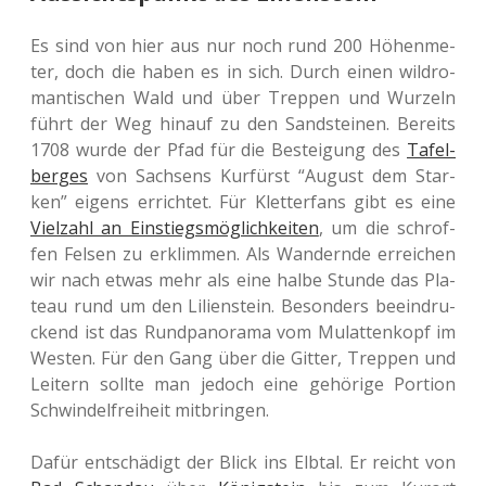
Es sind von hier aus nur noch rund 200 Höhen­me­
ter, doch die haben es in sich. Durch einen wild­ro­
man­ti­schen Wald und über Trep­pen und Wur­zeln
führt der Weg hinauf zu den Sand­stei­nen. Bereits
1708 wurde der Pfad für die Bestei­gung des
Tafel­
ber­ges
von Sach­sens Kur­fürst “August dem Star­
ken” eigens errich­tet. Für Klet­ter­fans gibt es eine
Viel­zahl an Ein­stiegs­mög­lich­kei­ten
, um die schrof­
fen Felsen zu erklim­men. Als Wan­dern­de errei­chen
wir nach etwas mehr als eine halbe Stunde das Pla­
teau rund um den Lili­en­st­ein. Beson­ders beein­dru­
ckend ist das Rund­pan­ora­ma vom Mulat­ten­kopf im
Westen. Für den Gang über die Gitter, Trep­pen und
Lei­tern sollte man jedoch eine gehö­ri­ge Por­ti­on
Schwin­del­frei­heit mitbringen.
Dafür ent­schä­digt der Blick ins Elbtal. Er reicht von