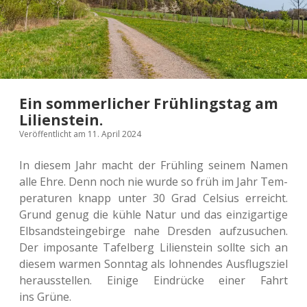
Ein sommerlicher Frühlingstag am
Lilienstein.
Veröffentlicht am 11. April 2024
In diesem Jahr macht der Früh­ling seinem Namen
alle Ehre. Denn noch nie wurde so früh im Jahr Tem­
pe­ra­tu­ren knapp unter 30 Grad Cel­si­us erreicht.
Grund genug die kühle Natur und das ein­zig­ar­ti­ge
Elb­sand­stein­ge­bir­ge nahe Dres­den auf­zu­su­chen.
Der impo­san­te Tafel­berg Lili­en­st­ein sollte sich an
diesem warmen Sonn­tag als loh­nen­des Aus­flugs­ziel
her­aus­stel­len. Einige Ein­drü­cke einer Fahrt
ins Grüne.