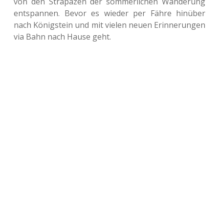
von den Stra­pa­zen der som­mer­li­chen Wan­de­rung
ent­span­nen. Bevor es wieder per Fähre hin­über
nach König­stein und mit vielen neuen Erin­ne­run­gen
via Bahn nach Hause geht.