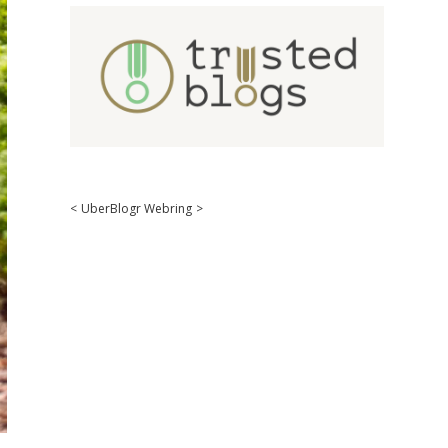
<
UberBlogr Webring
>