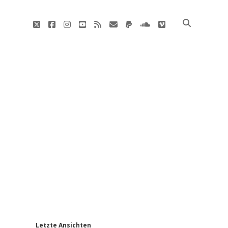
twitter
facebook
instagram
youtube
rss
E-
paypal
soundcloud
vimeo
Mail
'
Letzte Ansichten