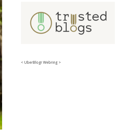
<
UberBlogr Webring
>