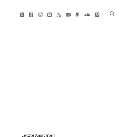
twitter
facebook
instagram
youtube
rss
E-
paypal
soundcloud
vimeo
Mail
'
Letzte Ansichten