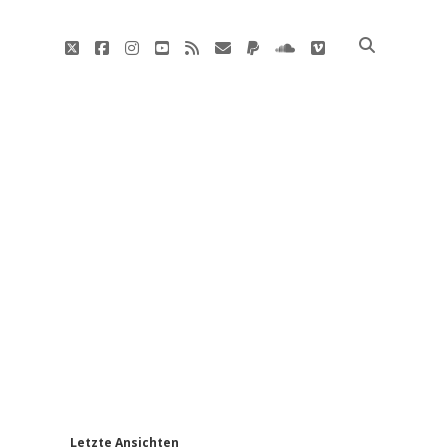
twitter
facebook
instagram
youtube
rss
E-
paypal
soundcloud
vimeo
Mail
'
Letzte Ansichten