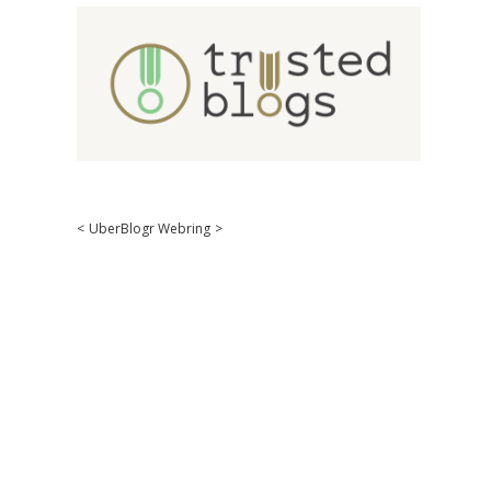
<
UberBlogr Webring
>