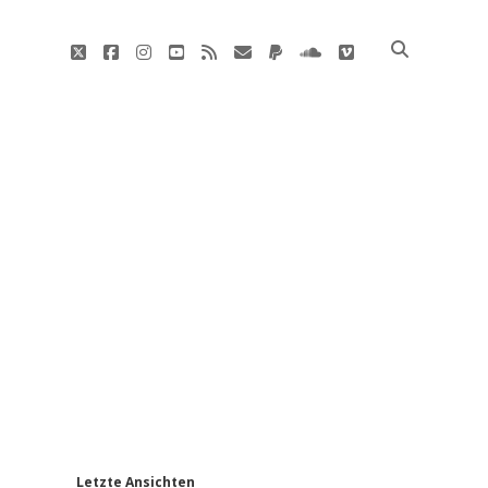
twitter
facebook
instagram
youtube
rss
E-
paypal
soundcloud
vimeo
Mail
'
Letzte Ansichten