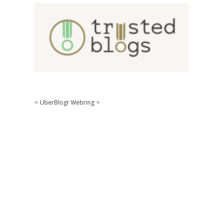
<
UberBlogr Webring
>